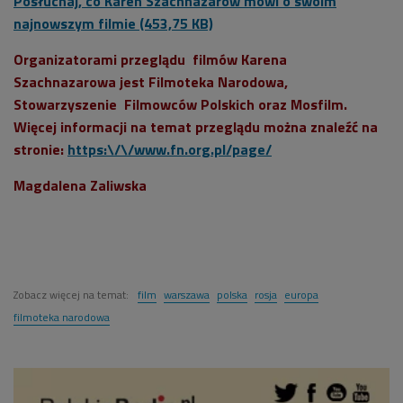
Posłuchaj, co Karen Szachnazarow mówi o swoim
najnowszym filmie (453,75 KB)
Organizatorami przeglądu filmów Karena
Szachnazarowa jest Filmoteka Narodowa,
Stowarzyszenie Filmowców Polskich oraz Mosfilm.
Więcej informacji na temat przeglądu można znaleźć na
stronie:
https:\/\/www.fn.org.pl/page/
Magdalena Zaliwska
Zobacz więcej na temat:
film
warszawa
polska
rosja
europa
filmoteka narodowa