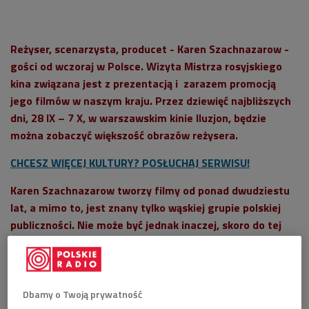
Reżyser, scenarzysta, producet - Karen Szachnazarow -
gości od wczoraj w Polsce. Wizyta Mistrza rosyjskiego
kina związana jest z prezentacją i zarazem promocją
jego filmów w naszym kraju. Przez dziewięć najbliższych
dni, 28 IX – 7 X, w warszawskim kinie Iluzjon, będzie
można zobaczyć większość obrazów reżysera.
CHCESZ WIĘCEJ KULTURY? POSŁUCHAJ SERWISU!
Karen Szachnazarow tworzy filmy od ponad dwudziestu
lat, a mimo to, jest znany tylko wąskiej grupie polskiej
publiczności. Nie może być jednak inaczej, skoro do tej
pory tylko trzy jego filmy, w latach 80., były
prezentowane w naszym kraju.
Dbamy o Twoją prywatność
Szachanzarow ma w swoim dorobku reżyserskim