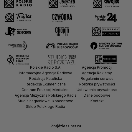
Polskie Radio S.A.
Agencja Promocji
Informacyjna Agencja Radiowa
Agencja Reklamy
Redakcja Katolicka
Regulamin serwisu
Redakcja Ekumeniczna
Polityka prywatności
Centrum Edukacji Medialnej
Ustawienia prywatności
Agencja Muzyczna Polskiego Radia
Dane osobowe
Studia nagraniowe i koncertowe
Kontakt
Sklep Polskiego Radia
Znajdziesz nas na