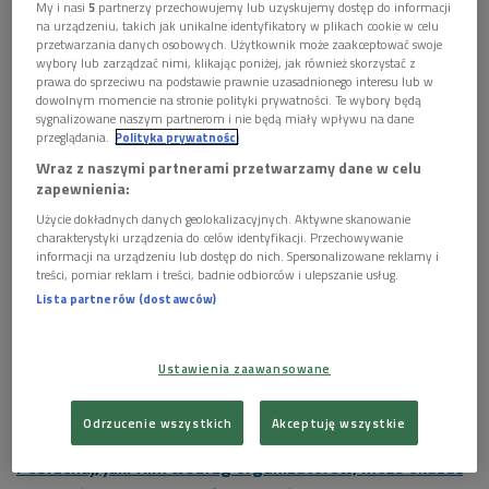
My i nasi
5
partnerzy przechowujemy lub uzyskujemy dostęp do informacji
jedenaście obrazów. Podczas pokazu w Iluzjonie nie
na urządzeniu, takich jak unikalne identyfikatory w plikach cookie w celu
będzie można zobaczyć debiutanckiej komedii z 1979
przetwarzania danych osobowych. Użytkownik może zaakceptować swoje
wybory lub zarządzać nimi, klikając poniżej, jak również skorzystać z
roku, zatytułowanej
Dobriaki
oraz pochodzącego z 2001
prawa do sprzeciwu na podstawie prawnie uzasadnionego interesu lub w
roku filmu
Trucizna
. Zdaniem autora: "film ten jest
dowolnym momencie na stronie polityki prywatności. Te wybory będą
sygnalizowane naszym partnerom i nie będą miały wpływu na dane
tragikomiczną fantasmagorię łączącą plan współczesny
przeglądania.
Polityka prywatności
z wątkami historycznymi”.
Wraz z naszymi partnerami przetwarzamy dane w celu
zapewnienia:
Perełki
Użycie dokładnych danych geolokalizacyjnych. Aktywne skanowanie
charakterystyki urządzenia do celów identyfikacji. Przechowywanie
Za jeden z najważniejszych filmów reżysera uznaje się
informacji na urządzeniu lub dostęp do nich. Spersonalizowane reklamy i
muzyczną komedię
Stworzył nas jazz
, która to
treści, pomiar reklam i treści, badnie odbiorców i ulepszanie usług.
przyczyniła się do sukcesu artysty. Za równie ważne
Lista partnerów (dostawców)
filmy uznaje się
Carobójcę
,
Jeździec o imieniu śmierć
oraz
Korowód
.
Ustawienia zaawansowane
Posłuchaj, co o filmie Korowód mówi Michał Molka z Kina
Iluzjon (406,88 KB)
Odrzucenie wszystkich
Akceptuję wszystkie
Posłuchaj, jaki film według organizatorów, może okazać