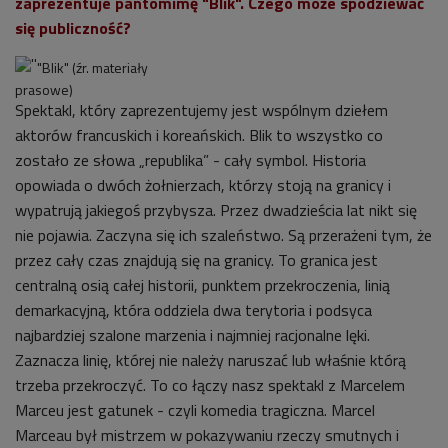
zaprezentuje pantomimę "Blik". Czego może spodziewać
się publiczność?
"Blik" (źr. materiały
prasowe)
Spektakl, który zaprezentujemy jest wspólnym dziełem
aktorów francuskich i koreańskich. Blik to wszystko co
zostało ze słowa „republika” - cały symbol. Historia
opowiada o dwóch żołnierzach, którzy stoją na granicy i
wypatrują jakiegoś przybysza. Przez dwadzieścia lat nikt się
nie pojawia. Zaczyna się ich szaleństwo. Są przerażeni tym, że
przez cały czas znajdują się na granicy. To granica jest
centralną osią całej historii, punktem przekroczenia, linią
demarkacyjną, która oddziela dwa terytoria i podsyca
najbardziej szalone marzenia i najmniej racjonalne lęki.
Zaznacza linię, której nie należy naruszać lub właśnie którą
trzeba przekroczyć. To co łączy nasz spektakl z Marcelem
Marceu jest gatunek - czyli komedia tragiczna. Marcel
Marceau był mistrzem w pokazywaniu rzeczy smutnych i