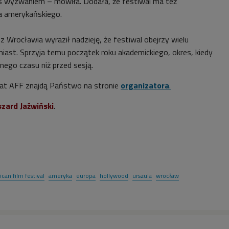
s wyzwaniem – mówiła. Dodała, że festiwal ma też
ina amerykańskiego.
z z Wrocławia wyraził nadzieję, że festiwal obejrzy wielu
miast. Sprzyja temu początek roku akademickiego, okres, kiedy
nego czasu niż przed sesją.
mat AFF znajdą Państwo na stronie
organizatora
.
zard Jaźwiński
.
can film festival
ameryka
europa
hollywood
urszula
wrocław