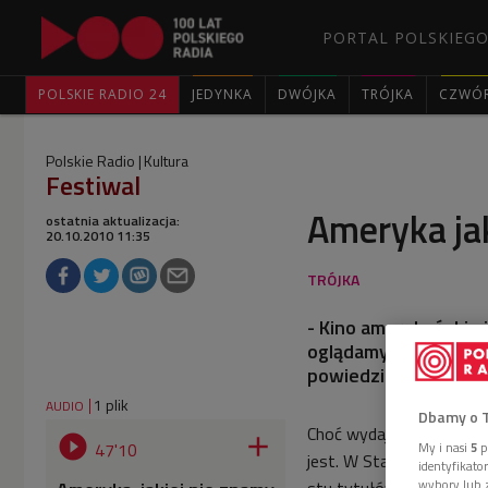
PORTAL POLSKIEGO
POLSKIE RADIO 24
JEDYNKA
DWÓJKA
TRÓJKA
CZWÓ
Polskie Radio
Kultura
Festiwal
Ameryka jak
ostatnia aktualizacja:
20.10.2010 11:35
- Kino amerykańskie 
oglądamy tylko jego 
powiedział tuż przed
1 plik
AUDIO
Dbamy o 
Choć wydaje się, że kino


47'10
My i nasi
5
p
jest. W Stanach kręci si
identyfikat
wybory lub z