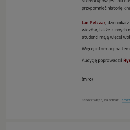
stereotypów jest dla na
przypomnieć historię k
Jan Pelczar
, dziennikar
widzów, także z innych 
studenci mają więcej wol
Więcej informacji na te
Audycję poprowadził
Rys
(miro)
Zobacz więcej na temat:
ameri