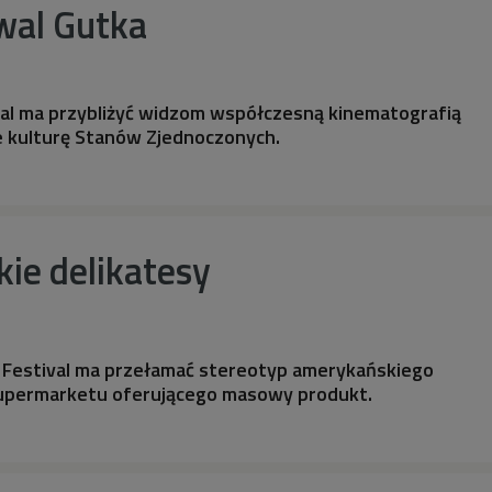
wal Gutka
wal ma przybliżyć widzom współczesną kinematografią
e kulturę Stanów Zjednoczonych.
ie delikatesy
m Festival ma przełamać stereotyp amerykańskiego
 supermarketu oferującego masowy produkt.