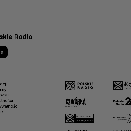
lskie Radio
re
ocji
amy
rwisu
atności
ywatności
we