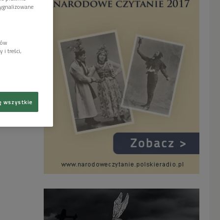
sygnalizowane
lów
i treści,
ę wszystkie