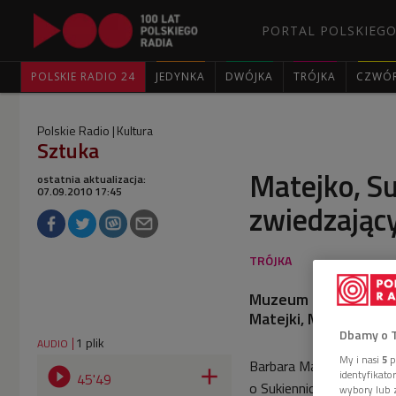
PORTAL POLSKIEGO
POLSKIE RADIO 24
JEDYNKA
DWÓJKA
TRÓJKA
CZWÓ
Polskie Radio
Kultura
Sztuka
Matejko, Su
ostatnia aktualizacja:
07.09.2010 17:45
zwiedzając
Muzeum Narodowe w K
Matejki, Mechoffera 
Dbamy o 
1 plik
AUDIO
My i nasi
5
p
Barbara Marcinik, prowa


identyfikat
45'49
o Sukiennicach z dyrek
wybory lub z