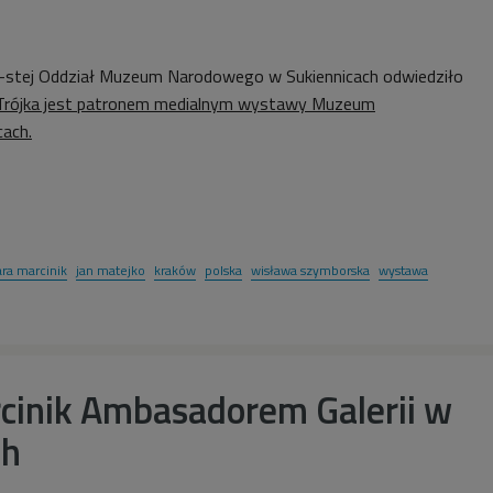
8-stej Oddział Muzeum Narodowego w Sukiennicach odwiedziło
Trójka jest patronem medialnym wystawy Muzeum
ach.
ra marcinik
jan matejko
kraków
polska
wisława szymborska
wystawa
cinik Ambasadorem Galerii w
ch