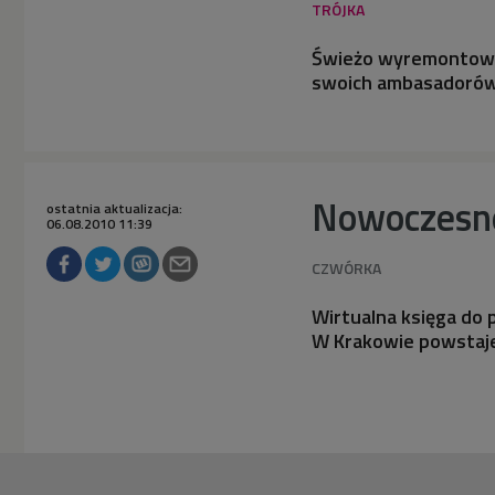
Świeżo wyremontowane
swoich ambasadorów. 
Nowoczesne
ostatnia aktualizacja:
06.08.2010 11:39
Wirtualna księga do 
W Krakowie powstaj