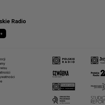
lskie Radio
re
ocji
amy
rwisu
atności
ywatności
we