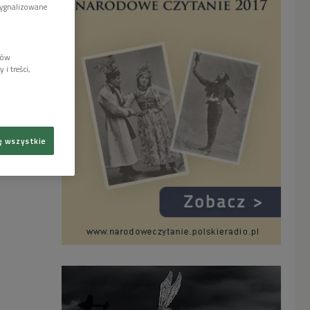
sygnalizowane
lów
i treści,
ę wszystkie