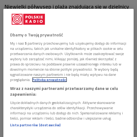
Niewielki półwysep i plaża znajdująca się w dzielnicy
Recreio dos Bandeirantes w zachodniej części Rio de
Janeiro.
Dbamy o Twoją prywatność
My i nasi
5
partnerzy przechowujemy lub uzyskujemy dostęp do informacji
na urządzeniu, takich jak unikalne identyfikatory w plikach cookie w celu
przetwarzania danych osobowych. Użytkownik może zaakceptować swoje
wybory lub zarządzać nimi, klikając poniżej, jak również skorzystać z
prawa do sprzeciwu na podstawie prawnie uzasadnionego interesu lub w
dowolnym momencie na stronie polityki prywatności. Te wybory będą
sygnalizowane naszym partnerom i nie będą miały wpływu na dane
przeglądania.
Polityka prywatności
Wraz z naszymi partnerami przetwarzamy dane w celu
zapewnienia:
Użycie dokładnych danych geolokalizacyjnych. Aktywne skanowanie
charakterystyki urządzenia do celów identyfikacji. Przechowywanie
Foto: Wikimedia/Rodrigo.dst
informacji na urządzeniu lub dostęp do nich. Spersonalizowane reklamy i
treści, pomiar reklam i treści, badnie odbiorców i ulepszanie usług.
Rozgrywane tu będą zawody kolarskie (jazda indywidualna na
Lista partnerów (dostawców)
czas) oraz lekkoatletyczne (chód).