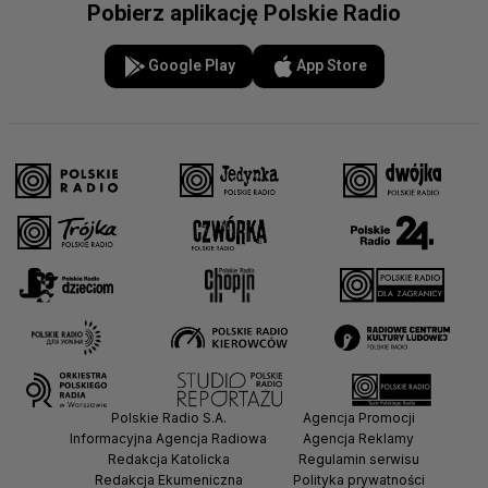
Pobierz aplikację Polskie Radio
Google Play
App Store
Polskie Radio S.A.
Agencja Promocji
Informacyjna Agencja Radiowa
Agencja Reklamy
Redakcja Katolicka
Regulamin serwisu
Redakcja Ekumeniczna
Polityka prywatności