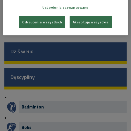
Zmagania obejrzeć będzie mogło 5 tys. widzów.
Ustawienia zaawansowane
pk
Odrzucenie wszystkich
Akceptuję wszystkie
Zobacz więcej na temat:
areny rio 2016
rio 2016
Dziś w Rio
Dyscypliny
Badminton
Boks