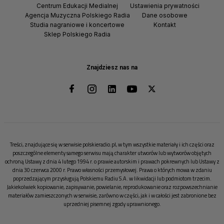
Centrum Edukacji Medialnej
Ustawienia prywatności
Agencja Muzyczna Polskiego Radia
Dane osobowe
Studia nagraniowe i koncertowe
Kontakt
Sklep Polskiego Radia
Znajdziesz nas na
Treści, znajdujące się w serwisie polskieradio.pl, w tym wszystkie materiały i ich części oraz
poszczególne elementy samego serwisu mają charakter utworów lub wytworów objętych
ochroną Ustawy z dnia 4 lutego 1994 r. o prawie autorskim i prawach pokrewnych lub Ustawy z
dnia 30 czerwca 2000 r. Prawo własności przemysłowej. Prawa o których mowa w zdaniu
poprzedzającym przysługują Polskiemu Radiu S.A. w likwidacji lub podmiotom trzecim.
Jakiekolwiek kopiowanie, zapisywanie, powielanie, reprodukowanie oraz rozpowszechnianie
materiałów zamieszczonych w serwisie, zarówno w części, jak i w całości jest zabronione bez
uprzedniej pisemnej zgody uprawnionego.