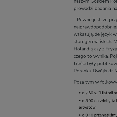
naszym Gościem Pora
prowadzi badania n
- Pewne jest, że prz
najprawdopodobniej 
wskazują, że język 
starogermańskich. M
Holandią czy z Fryz
czego to wynika. Poj
treści były publiko
Poranku Dwójki dr M
Poza tym w folkowy
o 7.50 w "Historii 
o 8.00 do zdobycia
artystów;
o 8.10 przenieśliśm