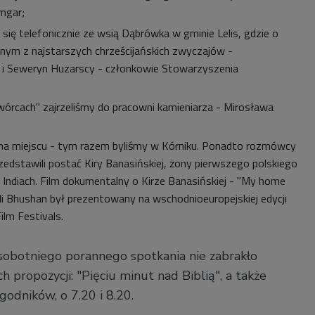
amgar;
 się telefonicznie ze wsią Dąbrówka w gminie Lelis, gdzie o
dnym z najstarszych chrześcijańskich zwyczajów -
 i Seweryn Huzarscy - członkowie Stowarzyszenia
órcach" zajrzeliśmy do pracowni kamieniarza - Mirosława
na miejscu - tym razem byliśmy w Kórniku. Ponadto rozmówcy
edstawili postać Kiry Banasińskiej, żony pierwszego polskiego
Indiach. Film dokumentalny o Kirze Banasińskiej - "My home
jali Bhushan był prezentowany na wschodnioeuropejskiej edycji
Film Festivals.
sobotniego porannego spotkania nie zabrakło
h propozycji: "Pięciu minut nad Biblią", a także
godników, o 7.20 i 8.20.