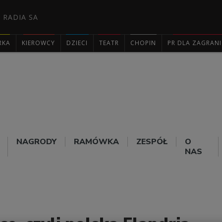
 RADIA SA
RKA
KIEROWCY
DZIECI
TEATR
CHOPIN
PR DLA ZAGRAN

NAGRODY
RAMÓWKA
ZESPÓŁ
O
NAS