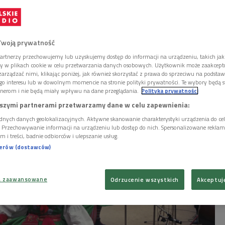
e, czyli polska Flandria
Twoją prywatność
m. Wilmesauer, wil. Wymysiöejyn) to dzisiaj
artnerzy przechowujemy lub uzyskujemy dostęp do informacji na urządzeniu, takich jak
rupa etnograficzna, której pochodzenie
ory w plikach cookie w celu przetwarzania danych osobowych. Użytkownik może zaakcep
wiązane jest ze średniowiecznym
arządzać nimi, klikając poniżej, jak również skorzystać z prawa do sprzeciwu na podsta
dryjskim. Stworzyli w Polsce wyizolowaną
go interesu lub w dowolnym momencie na stronie polityki prywatności. Te wybory będą 
nerom i nie będą miały wpływu na dane przeglądania.
Polityka prywatności
ność, odrębną również językowo.
szymi partnerami przetwarzamy dane w celu zapewnienia:
dnych danych geolokalizacyjnych. Aktywne skanowanie charakterystyki urządzenia do ce
i. Przechowywanie informacji na urządzeniu lub dostęp do nich. Spersonalizowane reklamy 
m i treści, badnie odbiorców i ulepszanie usług.
nerów (dostawców)
a zaawansowane
Odrzucenie wszystkich
Akceptuj