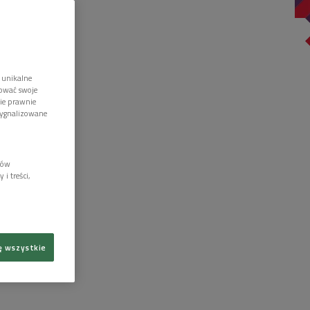
 unikalne
tować swoje
wie prawnie
sygnalizowane
lów
i treści,
ę wszystkie