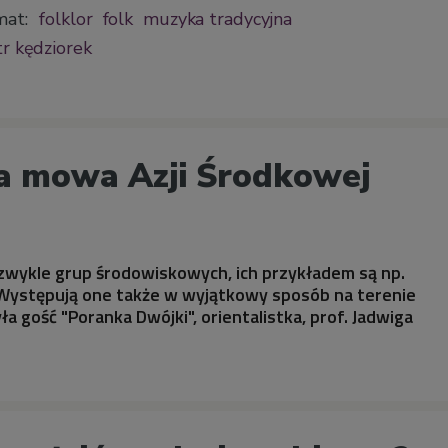
mat:
folklor
folk
muzyka tradycyjna
tr kędziorek
a mowa Azji Środkowej
 zwykle grup środowiskowych, ich przykładem są np.
 Występują one także w wyjątkowy sposób na terenie
yła gość "Poranka Dwójki", orientalistka, prof. Jadwiga