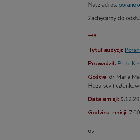
Nasz adres:
poranek
Zachęcamy do odsłu
***
Tytuł audycji:
Poran
Prowadził:
Piotr Kę
Goście:
dr Maria Ma
Huzarscy ( członkow
Data emisji:
9
.12.2
Godzina emisji:
7.0
gs