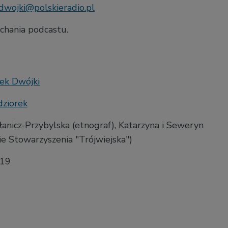
dwojki@polskieradio.pl
chania podcastu.
ek Dwójki
dziorek
łanicz-Przybylska (etnograf),
Katarzyna i Seweryn
ie Stowarzyszenia "Trójwiejska")
019
0