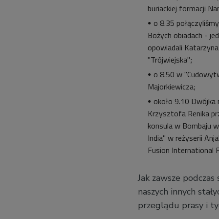
buriackiej formacji N
o 8.35 połączyliśmy
Bożych obiadach - je
opowiadali Katarzyna
"Trójwiejska";
o 8.50 w "Cudowytw
Majorkiewicza;
około 9.10 Dwójka 
Krzysztofa Renika prz
konsula w Bombaju w 
India" w reżyserii An
Fusion International 
Jak zawsze podczas 
naszych innych stałyc
przeglądu prasy i ty