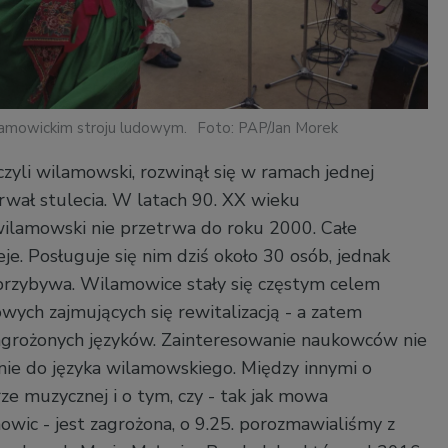
lamowickim stroju ludowym.
Foto: PAP/Jan Morek
czyli wilamowski, rozwinął się w ramach jednej
trwał stulecia. W latach 90. XX wieku
ilamowski nie przetrwa do roku 2000. Całe
ieje. Posługuje się nim dziś około 30 osób, jednak
przybywa. Wilamowice stały się częstym celem
wych zajmujących się rewitalizacją - a zatem
grożonych języków. Zainteresowanie naukowców nie
znie do języka wilamowskiego. Między innymi o
ze muzycznej i o tym, czy - tak jak mowa
ic - jest zagrożona, o 9.25. porozmawialiśmy z