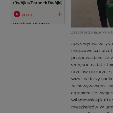
(Dwójka/Poranek Dwójki)


08'18
O Bożych obiadach -
jednym z najstarszych
Zespół regionalny w wi
chrześcijańskich
zwyczajów - opowiadali
Język wymysiöeryś, 
Katarzyna i Seweryn
Huzarscy
miejscowości i prze
(Dwójka/Poranek Dwójki)
przepowiadano, że w
szczęście nadal istn


05'55
uczniów rokrocznie 
O koncercie buriackiej
wizyt badaczy nauko
formacji Namgar w
Grodzisku Mazowieckim
zachowywaniem - za
(Dwójka/Poranek Dwójki)
ogranicza się wyłąc
wilamowskiej kultur
mieszkańców Wilamow