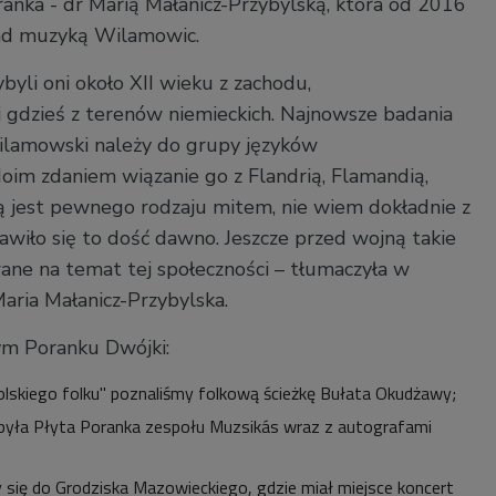
nka - dr Marią Małanicz-Przybylską, która od 2016
ad muzyką Wilamowic.
ybyli oni około XII wieku z zachodu,
gdzieś z terenów niemieckich. Najnowsze badania
wilamowski należy do grupy języków
oim zdaniem wiązanie go z Flandrią, Flamandią,
ją jest pewnego rodzaju mitem, nie wiem dokładnie z
awiło się to dość dawno. Jeszcze przed wojną takie
wane na temat tej społeczności – tłumaczyła w
aria Małanicz-Przybylska.
m Poranku Dwójki:
polskiego folku" poznaliśmy folkową ścieżkę Bułata Okudżawy;
 była Płyta Poranka zespołu Muzsikás wraz z autografami
y się do Grodziska Mazowieckiego, gdzie miał miejsce koncert