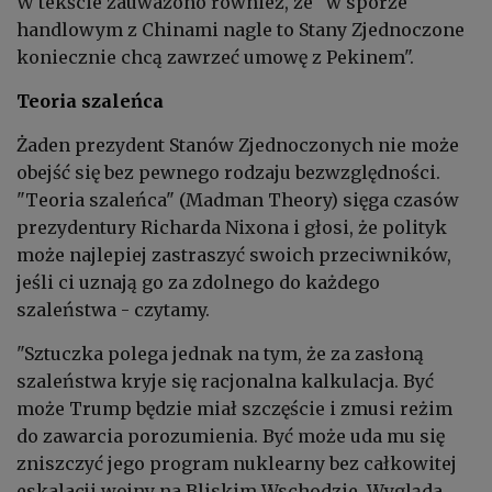
W tekście zauważono również, że "w sporze
handlowym z Chinami nagle to Stany Zjednoczone
koniecznie chcą zawrzeć umowę z Pekinem".
Teoria szaleńca
Żaden prezydent Stanów Zjednoczonych nie może
obejść się bez pewnego rodzaju bezwzględności.
"Teoria szaleńca" (Madman Theory) sięga czasów
prezydentury Richarda Nixona i głosi, że polityk
może najlepiej zastraszyć swoich przeciwników,
jeśli ci uznają go za zdolnego do każdego
szaleństwa - czytamy.
"Sztuczka polega jednak na tym, że za zasłoną
szaleństwa kryje się racjonalna kalkulacja. Być
może Trump będzie miał szczęście i zmusi reżim
do zawarcia porozumienia. Być może uda mu się
zniszczyć jego program nuklearny bez całkowitej
eskalacji wojny na Bliskim Wschodzie. Wygląda