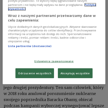
polityki prywatności. Te wybory będą sygnalizowane naszym
partnerom i nie będą miały wpływu na dane przeglądania.
Polityka
Tymczasem pięć miesięcy po objęciu urzędu przez
prywatności
Trumpa Rosja bombarduje Ukrainę z niesłabnącą
Wraz z naszymi partnerami przetwarzamy dane w
celu zapewnienia:
brutalnością. Ludzie nadal giną w Strefie Gazy. A
Użycie dokładnych danych geolokalizacyjnych. Aktywne skanowanie
Trump może uwikłać USA w konflikt zbrojny z
charakterystyki urządzenia do celów identyfikacji. Przechowywanie
Iranem, z nieprzewidywalnymi konsekwencjami.
informacji na urządzeniu lub dostęp do nich. Spersonalizowane
reklamy i treści, pomiar reklam i treści, badnie odbiorców i
"Próba Trumpa, aby trzymać Amerykę z dala od
ulepszanie usług.
światowych konfliktów, spektakularnie się nie
Lista partnerów (dostawców)
powiodła" - zauważa portal.
Ustawienia zaawansowane
Brak planu
Odrzucenie wszystkich
Akceptuję wszystkie
Irańska polityka Trumpa ujawnia, zdaniem
"Spiegla", "zapierający dech w piersiach brak planu
jego drugiej prezydentury. Ten sam człowiek, który
w 2018 roku anulował porozumienie nuklearne
swojego poprzednika Baracka Obamy, obiecał
podczas kampanii wyborczej wynegocjować lepsze