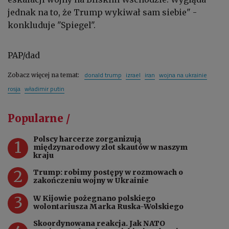
jednak na to, że Trump wykiwał sam siebie" -
konkluduje "Spiegel".
PAP/dad
donald trump
izrael
iran
wojna na ukrainie
Zobacz więcej na temat:
rosja
władimir putin
Popularne /
Polscy harcerze zorganizują
1
międzynarodowy zlot skautów w naszym
kraju
2
Trump: robimy postępy w rozmowach o
zakończeniu wojny w Ukrainie
3
W Kijowie pożegnano polskiego
wolontariusza Marka Ruska-Wolskiego
Skoordynowana reakcja. Jak NATO