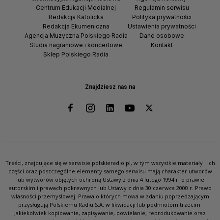
Centrum Edukacji Medialnej
Regulamin serwisu
Redakcja Katolicka
Polityka prywatności
Redakcja Ekumeniczna
Ustawienia prywatności
Agencja Muzyczna Polskiego Radia
Dane osobowe
Studia nagraniowe i koncertowe
Kontakt
Sklep Polskiego Radia
Znajdziesz nas na
Treści, znajdujące się w serwisie polskieradio.pl, w tym wszystkie materiały i ich
części oraz poszczególne elementy samego serwisu mają charakter utworów
lub wytworów objętych ochroną Ustawy z dnia 4 lutego 1994 r. o prawie
autorskim i prawach pokrewnych lub Ustawy z dnia 30 czerwca 2000 r. Prawo
własności przemysłowej. Prawa o których mowa w zdaniu poprzedzającym
przysługują Polskiemu Radiu S.A. w likwidacji lub podmiotom trzecim.
Jakiekolwiek kopiowanie, zapisywanie, powielanie, reprodukowanie oraz