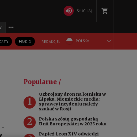
SŁUCHAJ
Y
POLSKA
CASTY
RADIO
REDAKCJE:
ENGLISH
БЕЛАРУСКАЯ
Popularne /
DEUTSCH
Uzbrojony dron na lotnisku w
1
Lipsku. Niemieckie media:
РУССКИЙ
sprawcy incydentu należy
szukać w Rosji
УКРАЇНСЬКА
2
Polska szóstą gospodarką
Unii Europejskiej w 2025 roku
 -
Papież Leon XIV odwiedzi
w