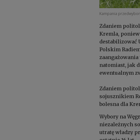
Kampania przedwybor
Zdaniem polito
Kremla, ponie
destabilizować 
Polskim Radiem 
zaangażowania 
natomiast, jak 
ewentualnym zw
Zdaniem polito
sojusznikiem Ro
bolesna dla Kre
Wybory na Węgrz
niezależnych so
utratę władzy p