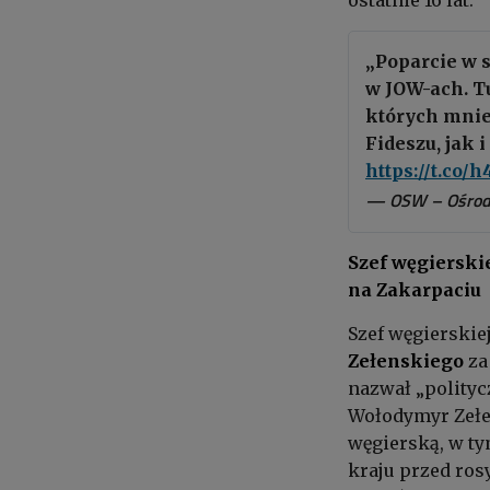
ostatnie 16 lat.
„Poparcie w 
w JOW-ach. T
których mnie
Fideszu, jak 
https://t.co
— OSW – Ośrod
Szef węgierski
na Zakarpaciu
Szef węgierskie
Zełenskiego
za
nazwał „polityc
Wołodymyr Zełen
węgierską, w ty
kraju przed ros