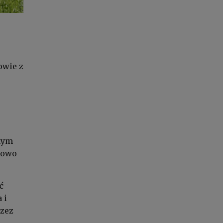
wie z
nym
kowo
ć
 i
rzez