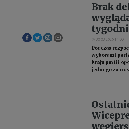
Brak de
wygląda
tygodni
30.03.2026 14:00
Podczas rozpoc
wyborami parla
kraju partii op
jednego zapros
Ostatni
Wicepre
węgiers