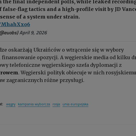
n the final independent polls, while leaked recording
 false-flag tactics and a high-profile visit by JD Vanc
 sense of a system under strain.
/R7MhahXxo6
(@euobs)
April 9, 2026
dze oskarżają Ukraińców o wtrącenie się w wybory
 finansowanie opozycji.
A węgierskie media od kilku d
wy telefoniczne węgierskiego szefa dyplomacji z
wrowem
. Węgierski polityk obiecuje w nich rosyjskiem
aw zagranicznych
różne przysługi.
węgry
kampania wyborcza
rosja
unia europejska
at: