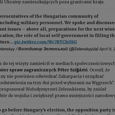
li Ukrainy zamieszkujących poza granicami kraju.
epresentatives of the Hungarian community of
including military personnel. We spoke and discusse
t issues – above all, preparations for the next wint
cation, the role of local self-government in filling t
return…
pic.twitter.com/Wc78TCh0SG
elenskyy / Володимир Зеленський (@ZelenskyyUa)
April 9,
z do tej wizyty zamieścił w mediach społecznościowyc
ster spraw zagranicznych Péter Szijjártó
. Ocenił, że
ny nie powinien odwiedzać Zakarpacia i urządzać
zedstawienia na trzy dni przed wyborami na Węgrzech".
aproponował Wołodymyrowi Zełenskiemu, by zniósł
ór do wojska i zwiększył prawa mniejszości narodow
o go before Hungary’s election, the opposition party i