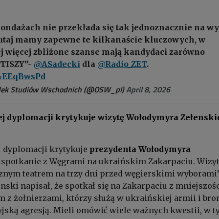
sondażach nie przekłada się tak jednoznacznie na w
utaj mamy zapewne te kilkanaście kluczowych, w
j więcej zbliżone szanse mają kandydaci zarówno
i TISZY”-
@ASadecki
dla
@Radio_ZET
.
/h4EEqBwsPd
ek Studiów Wschodnich (@OSW_pl)
April 8, 2026
ej dyplomacji krytykuje wizytę Wołodymyra Zełenski
j dyplomacji krytykuje
prezydenta
Wołodymyra
 spotkanie z Węgrami na ukraińskim Zakarpaciu. Wizy
znym teatrem na trzy dni przed węgierskimi wyborami”
ski napisał, że spotkał się na Zakarpaciu z mniejszoś
m z żołnierzami, którzy służą w ukraińskiej armii i bro
yjską agresją. Mieli omówić wiele ważnych kwestii, w 