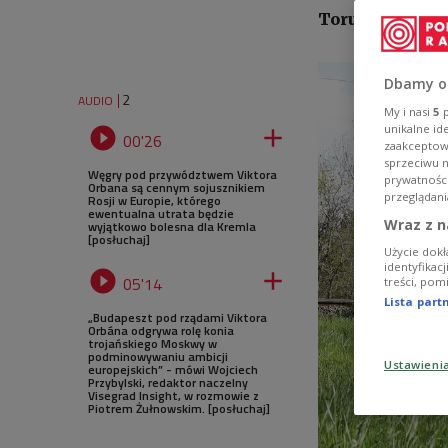
Toruniu.
Dbamy o
2
AUDIO
My i nasi
5
p
unikalne id


00'26
zaakceptowa
sprzeciwu 
Węgry pod przywództwem Viktora
prywatnośc
Orbana są cennym sojusznikiem
przeglądani
Rosji w Europie, którego
ewentualna utrata będzie
Wraz z n
wyjątkowo bolesna dla Kremla
[posłuchaj]
Użycie dokł
identyfikac


05'14
treści, pom
Lista par
„Budapeszt pod rządami Viktora
Orbána odgrywa rolę konia
trojańskiego Moskwy w
podminowywaniu ambicji
Ustawieni
europejskich” - mówi Wojciech
Przybylski, redaktor naczelny
Visegrad Insight, w rozmowie z
Piotrem Żułnowskim. [posłuchaj]