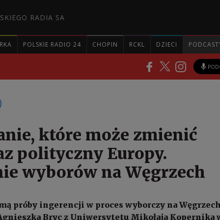
SKIEGO RADIA SA
RKA
POLSKIE RADIO 24
CHOPIN
RCKL
DZIECI
PODCAST
POD
nie, które może zmienić
az polityczny Europy.
nie wyborów na Węgrzech
mą próby ingerencji w proces wyborczy na Węgrzech
Agnieszka Bryc z Uniwersytetu Mikołaja Kopernika 