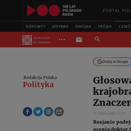
PORTAL POL
KIEROWCY
JEDYNKA
DWÓJKA
TRÓJKA
CZWÓ
Dodaj w Google
Głosowa
Redakcja Polska
Polityka
krajobr
Znacze
10.04.2026 17:15
Rosjanie podej
ocenia doktor 