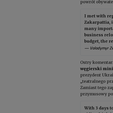
powrót obywate
I met with r
Zakarpattia, 
many importan
business relo
budget, the 
— Volodymyr Z
Ostry komentar
węgierski mini
prezydent Ukrai
„teatralnego pr
Zamiast tego z
przymusowy pob
With 3 days t