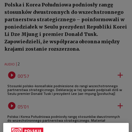
Polska i Korea Południowa podniosły rangę
stosunków dwustronnych do wszechstronnego
partnerstwa strategicznego – poinformowali w
poniedziałek w Seulu prezydent Republiki Korei
Li Dze Mjung i premier Donald Tusk.
Zapowiedzieli, że współpraca obronna między
krajami zostanie rozszerzona.
2
AUDIO


00'57
Stosunki polsko-koreańskie podniesione do rangi wszechstronnego
partnerstwa strategicznego. Deklarację w tej sprawie podpisali dziś w
Seulu premier Donald Tusk i prezydent Lee Jae-myung [posłuchaj]


05'01
Polska i Korea Południowa podniosły rangę stosunków dwustronnych
do wszechstronnego partnerstwa strategicznego. Materiał
Przemysława Pawełka [POSŁUCHAJ]