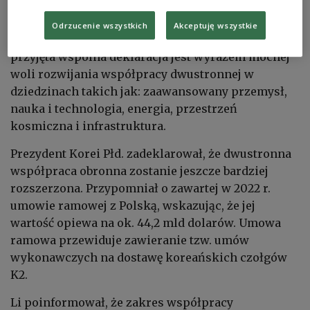
Odrzucenie wszystkich
Akceptuję wszystkie
Podczas wspólnego wystąpienia Li powiedział, że
przyjęta wspólna deklaracja jest wyrazem mocnej
woli rozwijania współpracy dwustronnej w
dziedzinach takich jak: zaawansowany przemysł,
nauka i technologia, energia, przestrzeń
kosmiczna i infrastruktura.
Prezydent Korei Płd. zadeklarował, że dwustronna
współpraca obronna zostanie jeszcze bardziej
rozszerzona. Przypomniał o zawartej w 2022 r.
umowie ramowej z Polską, wskazując, że jej
wartość opiewa na ok. 44,2 mld dolarów. Umowa
ramowa przewiduje zawieranie tzw. umów
wykonawczych na dostawę koreańskich czołgów
K2.
Li poinformował, że zakres współpracy