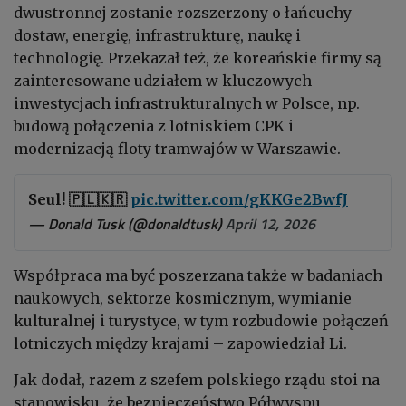
dwustronnej zostanie rozszerzony o łańcuchy
dostaw, energię, infrastrukturę, naukę i
technologię. Przekazał też, że koreańskie firmy są
zainteresowane udziałem w kluczowych
inwestycjach infrastrukturalnych w Polsce, np.
budową połączenia z lotniskiem CPK i
modernizacją floty tramwajów w Warszawie.
Seul! 🇵🇱🇰🇷
pic.twitter.com/gKKGe2BwfJ
— Donald Tusk (@donaldtusk)
April 12, 2026
Współpraca ma być poszerzana także w badaniach
naukowych, sektorze kosmicznym, wymianie
kulturalnej i turystyce, w tym rozbudowie połączeń
lotniczych między krajami – zapowiedział Li.
Jak dodał, razem z szefem polskiego rządu stoi na
stanowisku, że bezpieczeństwo Półwyspu