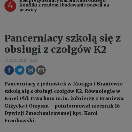
Rok prezydentury Karola Nawrockiego.
4
Konflikt z rządem i budowanie pozycji na
prawicy
Pancerniacy szkolą się z
obsługi z czołgów K2
26.07.2025 13:23
Pancerniacy z jednostek w Morągu i Braniewie
szkolą się z obsługi czołgów K2. Równolegle w
Korei Płd. trwa kurs m.in. żołnierzy z Braniewa,
Giżycka i Orzyszu – poinformował rzecznik 16
Dywizji Zmechanizowanej kpt. Karol
Frankowski.