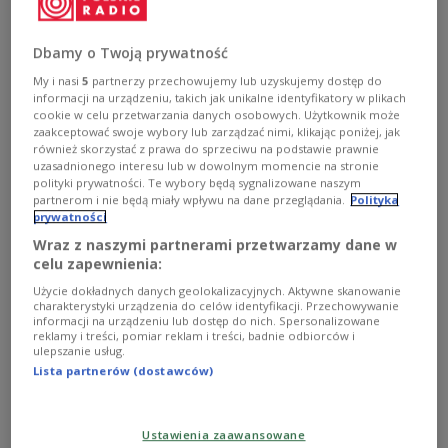
Dbamy o Twoją prywatność
My i nasi
5
partnerzy przechowujemy lub uzyskujemy dostęp do
informacji na urządzeniu, takich jak unikalne identyfikatory w plikach
cookie w celu przetwarzania danych osobowych. Użytkownik może
zaakceptować swoje wybory lub zarządzać nimi, klikając poniżej, jak
również skorzystać z prawa do sprzeciwu na podstawie prawnie
uzasadnionego interesu lub w dowolnym momencie na stronie
polityki prywatności. Te wybory będą sygnalizowane naszym
partnerom i nie będą miały wpływu na dane przeglądania.
Polityka
prywatności
Wraz z naszymi partnerami przetwarzamy dane w
celu zapewnienia:
Premier Donald Tusk i prezydent Republiki Korei Południowej Lee Jae
Użycie dokładnych danych geolokalizacyjnych. Aktywne skanowanie
Myung podczas oświadczenia dla mediów w Seulu
PAP
charakterystyki urządzenia do celów identyfikacji. Przechowywanie
informacji na urządzeniu lub dostęp do nich. Spersonalizowane
reklamy i treści, pomiar reklam i treści, badnie odbiorców i
Polski premier, który przebywa z wizytą w Seulu, i
ulepszanie usług.
prezydent Li podpisali umowę o wszechstronnym
Lista partnerów (dostawców)
partnerstwie strategicznym, podnosząc rangę
partnerstwa strategicznego, które łączy oba kraje
Ustawienia zaawansowane
od 2013 r.