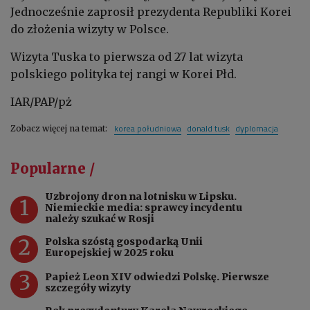
Jednocześnie zaprosił prezydenta Republiki Korei
do złożenia wizyty w Polsce.
Wizyta Tuska to pierwsza od 27 lat wizyta
polskiego polityka tej rangi w Korei Płd.
IAR/PAP/pż
korea południowa
donald tusk
dyplomacja
Zobacz więcej na temat:
Popularne /
Uzbrojony dron na lotnisku w Lipsku.
1
Niemieckie media: sprawcy incydentu
należy szukać w Rosji
2
Polska szóstą gospodarką Unii
Europejskiej w 2025 roku
3
Papież Leon XIV odwiedzi Polskę. Pierwsze
szczegóły wizyty