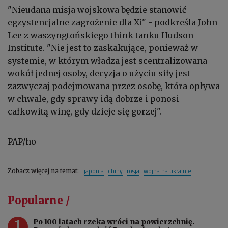
"Nieudana misja wojskowa będzie stanowić
egzystencjalne zagrożenie dla Xi" - podkreśla John
Lee z waszyngtońskiego think tanku Hudson
Institute. "Nie jest to zaskakujące, ponieważ w
systemie, w którym władza jest scentralizowana
wokół jednej osoby, decyzja o użyciu siły jest
zazwyczaj podejmowana przez osobę, która opływa
w chwale, gdy sprawy idą dobrze i ponosi
całkowitą winę, gdy dzieje się gorzej".
PAP/ho
japonia
chiny
rosja
wojna na ukrainie
Zobacz więcej na temat:
Popularne /
1
Po 100 latach rzeka wróci na powierzchnię.