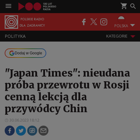
POLSKA
POLITYKA
KATEGORIE
Dodaj w Google
"Japan Times": nieudana
próba przewrotu w Rosji
cenną lekcją dla
przywódcy Chin
30.06.2023 18:12