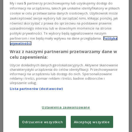
Chiński przywódca Xi Jinping
Gil Corzo/Shutterstock
My i nasi
5
partnerzy przechowujemy lub uzyskujemy dostęp do
informacji na urządzeniu, takich jak unikalne identyfikatory w plikach
cookie w celu przetwarzania danych osobowych. Użytkownik może
Bunt Grupy Wagnera w ubiegły weekend pokazał,
zaakceptować swoje wybory lub zarządzać nimi, klikając poniżej, jak
jak chaos w trakcie wojny osłabia pozycję
również skorzystać z prawa do sprzeciwu na podstawie prawnie
potężnych przywódców, co zdaniem komentatorów
uzasadnionego interesu lub w dowolnym momencie na stronie
polityki prywatności. Te wybory będą sygnalizowane naszym
"Japan Times", może zmniejszyć
partnerom i nie będą miały wpływu na dane przeglądania.
Polityka
prawdopodobieństwo, że chińscy przywódcy
prywatności
zarządzą atak na demokratycznie rządzony Tajwan
Wraz z naszymi partnerami przetwarzamy dane w
celu zapewnienia:
"w najbliższej przyszłości".
Użycie dokładnych danych geolokalizacyjnych. Aktywne skanowanie
charakterystyki urządzenia do celów identyfikacji. Przechowywanie
informacji na urządzeniu lub dostęp do nich. Spersonalizowane
Pekin uznał bunt wagnerowców za "wewnętrzną
reklamy i treści, pomiar reklam i treści, badnie odbiorców i
sprawę" Rosji i wyraził poparcie dla
ulepszanie usług.
Lista partnerów (dostawców)
ustabilizowania przez Moskwę sytuacji w kraju.
Rosja ogarnięta wewnętrznym chaosem lub z
prozachodnimi rządem okazałaby się dla Chin
Ustawienia zaawansowane
"koszmarem" - ocenia ekspert. Oba państwa łączy
nie tylko wspólny wróg - "amerykańska
Odrzucenie wszystkich
Akceptuję wszystkie
hegemonia" - ale i rosnąca od wybuchu wojny