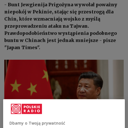
- Bunt Jewgienija Prigożyna wywołał poważny
niepokój w Pekinie, stając się przestrogą dla
Chin, które wzmacniają wojsko z myślą
przeprowadzeniu ataku na Tajwan.
Prawdopodobieństwo wystąpienia podobnego
buntu w Chinach jest jednak mniejsze - pisze
"Japan Times".
Dbamy o Twoją prywatność