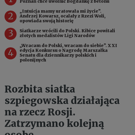
Poznań chce uwolnić Bogdankę z betonu
„Intuicja mamy uratowała mi życie”.
2
Andrzej Kowarsz, ocalały z Rzezi Woli,
opowiada swoją historię
3
Siatkarze wrócili do Polski. Kibice powitali
złotych medalistów Ligi Narodów
„Wracam do Polski, wracam do siebie”. XXI
4
edycja Konkursu o Nagrodę Marszałka
Senatu dla dziennikarzy polskich i
polonijnych
Rozbita siatka
szpiegowska działająca
na rzecz Rosji.
Zatrzymano kolejną
osobę