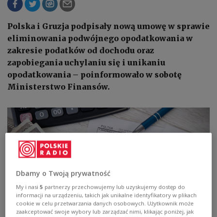
Polska i Gruzja podpisały nową umowę w sprawie
eliminowania podwójnego opodatkowania w
zakresie podatków od dochodu oraz
zapobiegania uchylaniu się i unikaniu
opodatkowania – poinformowało w sobotę
Ministerstwo Finansów.
Dbamy o Twoją prywatność
My i nasi
5
partnerzy przechowujemy lub uzyskujemy dostęp do
informacji na urządzeniu, takich jak unikalne identyfikatory w plikach
cookie w celu przetwarzania danych osobowych. Użytkownik może
zaakceptować swoje wybory lub zarządzać nimi, klikając poniżej, jak