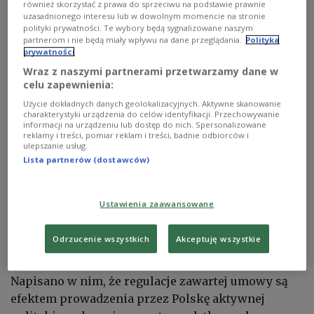
również skorzystać z prawa do sprzeciwu na podstawie prawnie
zdjęcie ilustracyjne
Shutterstock
uzasadnionego interesu lub w dowolnym momencie na stronie
polityki prywatności. Te wybory będą sygnalizowane naszym
partnerom i nie będą miały wpływu na dane przeglądania.
Polityka
7 lipca br. w Tbilisi podpisana została nowa umowa
prywatności
między Polską a Gruzją w sprawie eliminowania
Wraz z naszymi partnerami przetwarzamy dane w
podwójnego opodatkowania w zakresie podatków
celu zapewnienia:
od dochodu oraz zapobiegania uchylaniu się i
Użycie dokładnych danych geolokalizacyjnych. Aktywne skanowanie
unikaniu opodatkowania wraz z protokołem –
charakterystyki urządzenia do celów identyfikacji. Przechowywanie
informacji na urządzeniu lub dostęp do nich. Spersonalizowane
poinformowało Ministerstwo Finansów w sobotę.
reklamy i treści, pomiar reklam i treści, badnie odbiorców i
ulepszanie usług.
Lista partnerów (dostawców)
"Umowę podpisali Ambasador Rzeczypospolitej
Polskiej w Gruzji Mariusz Maszkiewicz oraz Lasha
Ustawienia zaawansowane
Khutsishvili, minister finansów Gruzji" – czytamy
w komunikacie MF.
Odrzucenie wszystkich
Akceptuję wszystkie
Wspólne wysiłki
Napisano w nim, że regulacje zawartej umowy są
efektem prowadzenia przez Polskę aktywnej