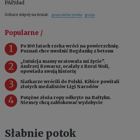
PAP/dad
gospodarka polska
gruzja
Zobacz więcej na temat:
Popularne /
1
Po 100 latach rzeka wróci na powierzchnię.
Poznań chce uwolnić Bogdankę z betonu
„Intuicja mamy uratowała mi życie”.
2
Andrzej Kowarsz, ocalały z Rzezi Woli,
opowiada swoją historię
3
Siatkarze wrócili do Polski. Kibice powitali
złotych medalistów Ligi Narodów
4
Potężne złoża ropy odkryte na Bałtyku.
Niemcy chcą zablokować wydobycie
Słabnie potok