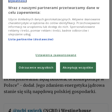
prywatności
Wraz z naszymi partnerami przetwarzamy dane w
celu zapewnienia:
Użycie dokładnych danych geolokalizacyjnych. Aktywne skanowanie
charakterystyki urządzenia do celów identyfikacji. Przechowywanie
informacji na urządzeniu lub dostęp do nich. Spersonalizowane
reklamy i treści, pomiar reklam i treści, badnie odbiorców i
ulepszanie usług.
Lista partnerów (dostawców)
Polscy naukowcy poprowadzą badania przy budowie pierwszej polskiej
elektrowni atomowej
Фота: WikimediaImages/pixabay.com/CC0
Ustawienia zaawansowane
Minister energii
Miłosz Motyka
powiedział, że
rola polskich naukowców będzie istotna. "Będą
Odrzucenie wszystkich
Akceptuję wszystkie
doglądali procesu technologicznego, certyfikacji,
licencjonowania. Będą budować te komeptencje w
Polsce" - dodał. Jego zdaniem energetyka jądrowa
stanie się siłą napędową polskiej gospodarki.
🔬
@ncbj_swierk
(NCBJ) i Westinghouse