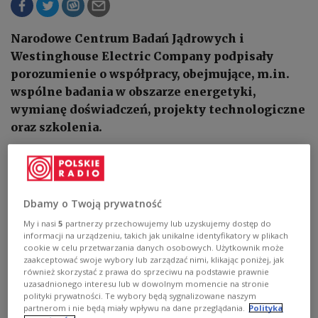
Narodowe Centrum Badań Jądrowych i
Westinghouse Electric Company podpisały
porozumienie o współpracy, obejmujące, m.in.
wspólne badania w obszarze energetyki,
wymianę doświadczeń, projekty technologiczne
oraz szkolenia.
1
AUDIO


00'26
Dbamy o Twoją prywatność
Dyrektor Narodowego Centrum Badań Jądrowych profesor Jakub
My i nasi
5
partnerzy przechowujemy lub uzyskujemy dostęp do
Kubecki podkreślił, że partnerstwo z Westinghouse jest strategiczne
[posłuchaj]
informacji na urządzeniu, takich jak unikalne identyfikatory w plikach
cookie w celu przetwarzania danych osobowych. Użytkownik może
zaakceptować swoje wybory lub zarządzać nimi, klikając poniżej, jak
również skorzystać z prawa do sprzeciwu na podstawie prawnie
uzasadnionego interesu lub w dowolnym momencie na stronie
polityki prywatności. Te wybory będą sygnalizowane naszym
partnerom i nie będą miały wpływu na dane przeglądania.
Polityka