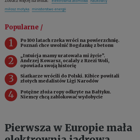
elektrownia atomowa
naukowcy
Zobacz więcej na temat:
miłosz motyka
ministerstwo energii
Popularne /
1
Po 100 latach rzeka wróci na powierzchnię.
Poznań chce uwolnić Bogdankę z betonu
„Intuicja mamy uratowała mi życie”.
2
Andrzej Kowarsz, ocalały z Rzezi Woli,
opowiada swoją historię
3
Siatkarze wrócili do Polski. Kibice powitali
złotych medalistów Ligi Narodów
4
Potężne złoża ropy odkryte na Bałtyku.
Niemcy chcą zablokować wydobycie
Pierwsza w Europie mała
elektrownia jądrowa