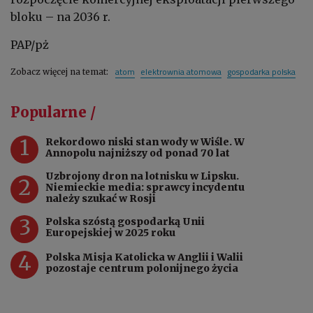
bloku – na 2036 r.
PAP/pż
atom
elektrownia atomowa
gospodarka polska
Zobacz więcej na temat:
Popularne /
1
Rekordowo niski stan wody w Wiśle. W
Annopolu najniższy od ponad 70 lat
Uzbrojony dron na lotnisku w Lipsku.
2
Niemieckie media: sprawcy incydentu
należy szukać w Rosji
3
Polska szóstą gospodarką Unii
Europejskiej w 2025 roku
4
Polska Misja Katolicka w Anglii i Walii
pozostaje centrum polonijnego życia