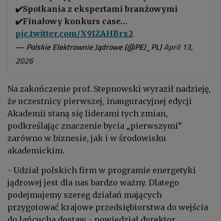
✔️Spotkania z ekspertami branżowymi
✔️Finałowy konkurs case…
pic.twitter.com/X9IZAHBrx2
— Polskie Elektrownie Jądrowe (@PEJ_PL)
April 13,
2026
Na zakończenie prof. Stepnowski wyraził nadzieję,
że uczestnicy pierwszej, inauguracyjnej edycji
Akademii staną się liderami tych zmian,
podkreślając znaczenie bycia „pierwszymi”
zarówno w biznesie, jak i w środowisku
akademickim.
- Udział polskich firm w programie energetyki
jądrowej jest dla nas bardzo ważny. Dlatego
podejmujemy szereg działań mających
przygotować krajowe przedsiębiorstwa do wejścia
do łańcucha dostaw - powiedział dyrektor