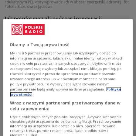
edukacyjnym PEJ, który wprowadzi ich w obszar energetyki jądrowej
fot.
Polskie Elektrownie Jądrowe
Jak poinformowali podczas inauguracji
przedstawiciele PEJ, Akademia Energii Jądrowej to
dziesięć dni intensywnych wykładów i warsztatów
dla studentów i doktorantów z różnych kierunków.
Dbamy o Twoją prywatność
Zajęcia będą prowadzone przez ekspertów, a także
My i nasi
5
partnerzy przechowujemy lub uzyskujemy dostęp do
wykładowców pomorskich uczelni wyższych.
informacji na urządzeniu, takich jak unikalne identyfikatory w plikach
cookie w celu przetwarzania danych osobowych. Użytkownik może
zaakceptować swoje wybory lub zarządzać nimi, klikając poniżej, jak
również skorzystać z prawa do sprzeciwu na podstawie prawnie
- To ważne przedsięwzięcie, które integruje
uzasadnionego interesu lub w dowolnym momencie na stronie
środowisko biznesowe, akademickie oraz młodych
polityki prywatności. Te wybory będą sygnalizowane naszym
partnerom i nie będą miały wpływu na dane przeglądania.
Polityka
ludzi – studentów z różnych uczelni - powiedział
prywatności
członek rady nadzorczej spółki Polskie
Wraz z naszymi partnerami przetwarzamy dane w
Elektrownie Jądrowe prof. Maciej Sokołowski.
celu zapewnienia:
Zaznaczył, że realizacja tak złożonego i
Użycie dokładnych danych geolokalizacyjnych. Aktywne skanowanie
charakterystyki urządzenia do celów identyfikacji. Przechowywanie
strategicznego projektu, jakim jest budowa
informacji na urządzeniu lub dostęp do nich. Spersonalizowane
reklamy i treści, pomiar reklam i treści, badnie odbiorców i
elektrowni w gminie Choczewo, wymaga
ulepszanie usług.