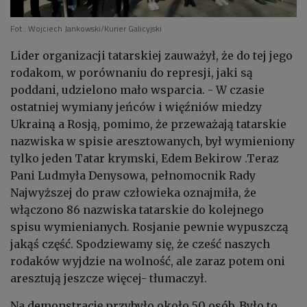
Fot.: Wojciech Jankowski/Kurier Galicyjski
Lider organizacji tatarskiej zauważył, że do tej jego
rodakom, w porównaniu do represji, jaki są
poddani, udzielono mało wsparcia. - W czasie
ostatniej wymiany jeńców i więźniów miedzy
Ukrainą a Rosją, pomimo, że przeważają tatarskie
nazwiska w spisie aresztowanych, był wymieniony
tylko jeden Tatar krymski, Edem Bekirow .Teraz
Pani Ludmyła Denysowa, pełnomocnik Rady
Najwyższej do praw człowieka oznajmiła, że
włączono 86 nazwiska tatarskie do kolejnego
spisu wymienianych. Rosjanie pewnie wypuszczą
jakąś część. Spodziewamy się, że cześć naszych
rodaków wyjdzie na wolność, ale zaraz potem oni
aresztują jeszcze więcej- tłumaczył.
Na demonstrację przybyło około 50 osób. Było to