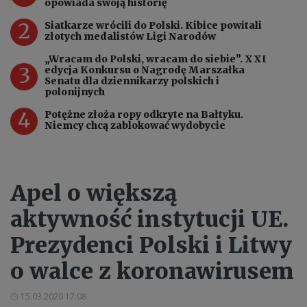
opowiada swoją historię
2
Siatkarze wrócili do Polski. Kibice powitali
złotych medalistów Ligi Narodów
„Wracam do Polski, wracam do siebie”. XXI
3
edycja Konkursu o Nagrodę Marszałka
Senatu dla dziennikarzy polskich i
polonijnych
4
Potężne złoża ropy odkryte na Bałtyku.
Niemcy chcą zablokować wydobycie
Apel o większą
aktywność instytucji UE.
Prezydenci Polski i Litwy
o walce z koronawirusem
15.03.2020 17:08