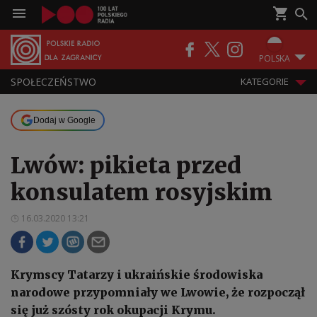
POLSKA
SPOŁECZEŃSTWO
KATEGORIE
Dodaj w Google
Lwów: pikieta przed
konsulatem rosyjskim
16.03.2020 13:21
Krymscy Tatarzy i ukraińskie środowiska
narodowe przypomniały we Lwowie, że rozpoczął
się już szósty rok okupacji Krymu.