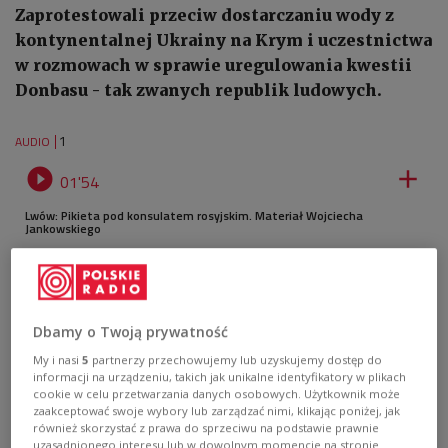
Zaprotestowali przeciw dostarczaniu wody z
kontynentalnej Ukrainy na Krym i uczestnictwa
w rozmowach w sprawie uregulowania kwestii
Donbasu - tak zwanych republik ludowych.
1
AUDIO


01'54
Lwów: Pikieta pod konsulatem rosyjskim. Materiał Wojciecha
Jankowskiego
Dbamy o Twoją prywatność
My i nasi
5
partnerzy przechowujemy lub uzyskujemy dostęp do
informacji na urządzeniu, takich jak unikalne identyfikatory w plikach
cookie w celu przetwarzania danych osobowych. Użytkownik może
zaakceptować swoje wybory lub zarządzać nimi, klikając poniżej, jak
również skorzystać z prawa do sprzeciwu na podstawie prawnie
uzasadnionego interesu lub w dowolnym momencie na stronie