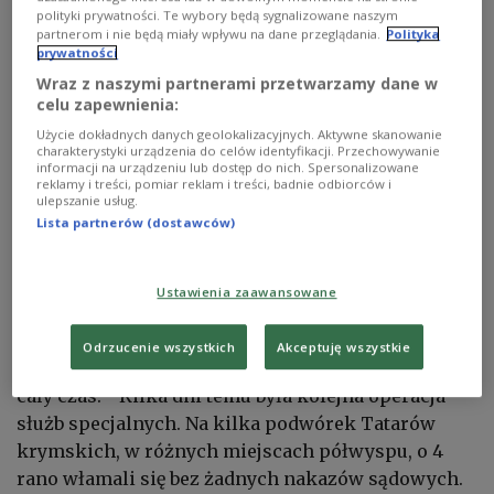
polityki prywatności. Te wybory będą sygnalizowane naszym
partnerom i nie będą miały wpływu na dane przeglądania.
Polityka
prywatności
Wraz z naszymi partnerami przetwarzamy dane w
Pikieta we Lwowie
Fot.: Wojciech Jankowski/Kurier Galicyjski
celu zapewnienia:
Miting był elementem ogólnokrajowych protestów,
Użycie dokładnych danych geolokalizacyjnych. Aktywne skanowanie
charakterystyki urządzenia do celów identyfikacji. Przechowywanie
z których największy odbył się w Kijowie. To był już
informacji na urządzeniu lub dostęp do nich. Spersonalizowane
reklamy i treści, pomiar reklam i treści, badnie odbiorców i
drugi protest w ramach Oporu Przeciw Kapitulacji
ulepszanie usług.
we Lwowie – dzień wcześniej protestowano w
Lista partnerów (dostawców)
centrum Lwowa, na Prospekcie Swobody.
Ustawienia zaawansowane
Enwer Bekirow, szef Fundacji Dobroczynnej
Chajtarma powiedział, że terror na Krymie
Odrzucenie wszystkich
Akceptuję wszystkie
skierowany przeciwko Tatarom krymskim trwa
cały czas. - Kilka dni temu była kolejna operacja
służb specjalnych. Na kilka podwórek Tatarów
krymskich, w różnych miejscach półwyspu, o 4
rano włamali się bez żadnych nakazów sądowych.