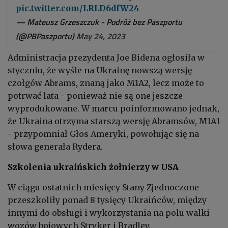
pic.twitter.com/LRLD6dfW24
— Mateusz Grzeszczuk - Podróż bez Paszportu
(@PBPaszportu)
May 24, 2023
Administracja prezydenta Joe Bidena ogłosiła w
styczniu, że wyśle na Ukrainę nowszą wersję
czołgów Abrams, znaną jako M1A2, lecz może to
potrwać lata - ponieważ nie są one jeszcze
wyprodukowane. W marcu poinformowano jednak,
że Ukraina otrzyma starszą wersję Abramsów, M1A1
- przypomniał Głos Ameryki, powołując się na
słowa generała Rydera.
Szkolenia ukraińskich żołnierzy w USA
W ciągu ostatnich miesięcy Stany Zjednoczone
przeszkoliły ponad 8 tysięcy Ukraińców, między
innymi do obsługi i wykorzystania na polu walki
wozów bojowych Stryker i Bradley.