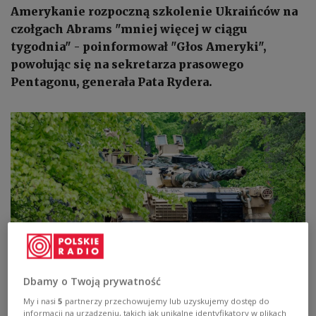
Amerykanie rozpoczną szkolenie Ukraińców na
czołgach Abrams "mniej więcej w ciągu
tygodnia" - poinformował "Głos Ameryki",
powołując się na sekretarza prasowego
Pentagonu, generała Pata Rydera.
Dbamy o Twoją prywatność
Ukraińcy będą ćwiczyć na 31 czołgach Abrams
PAP/DPA/Daniel Löb
My i nasi
5
partnerzy przechowujemy lub uzyskujemy dostęp do
informacji na urządzeniu, takich jak unikalne identyfikatory w plikach
Około 250 Ukraińców przybędzie do Niemiec w tym