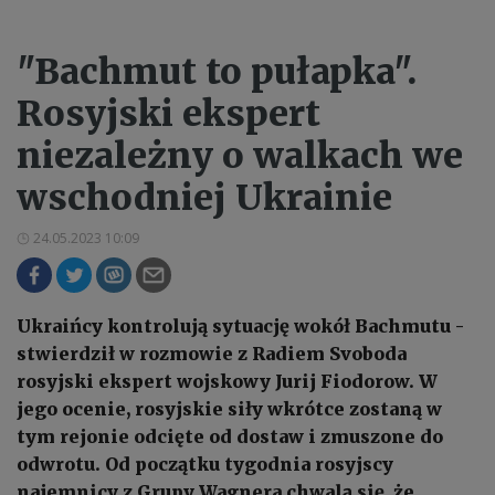
"Bachmut to pułapka".
Rosyjski ekspert
niezależny o walkach we
wschodniej Ukrainie
24.05.2023 10:09
Ukraińcy kontrolują sytuację wokół Bachmutu -
stwierdził w rozmowie z Radiem Svoboda
rosyjski ekspert wojskowy Jurij Fiodorow. W
jego ocenie, rosyjskie siły wkrótce zostaną w
tym rejonie odcięte od dostaw i zmuszone do
odwrotu. Od początku tygodnia rosyjscy
najemnicy z Grupy Wagnera chwalą się, że