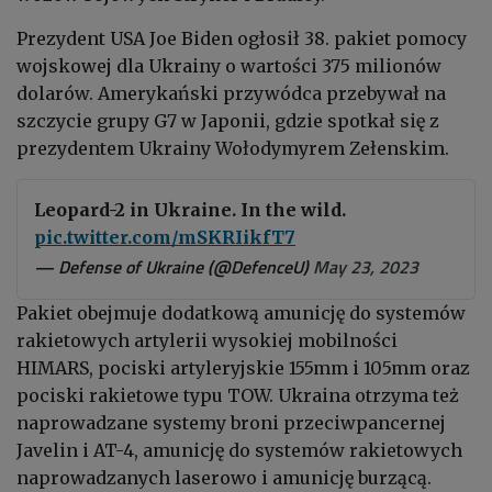
Prezydent USA Joe Biden ogłosił 38. pakiet pomocy
wojskowej dla Ukrainy o wartości 375 milionów
dolarów. Amerykański przywódca przebywał na
szczycie grupy G7 w Japonii, gdzie spotkał się z
prezydentem Ukrainy Wołodymyrem Zełenskim.
Leopard-2 in Ukraine. In the wild.
pic.twitter.com/mSKRIikfT7
— Defense of Ukraine (@DefenceU)
May 23, 2023
Pakiet obejmuje dodatkową amunicję do systemów
rakietowych artylerii wysokiej mobilności
HIMARS, pociski artyleryjskie 155mm i 105mm oraz
pociski rakietowe typu TOW. Ukraina otrzyma też
naprowadzane systemy broni przeciwpancernej
Javelin i AT-4, amunicję do systemów rakietowych
naprowadzanych laserowo i amunicję burzącą.