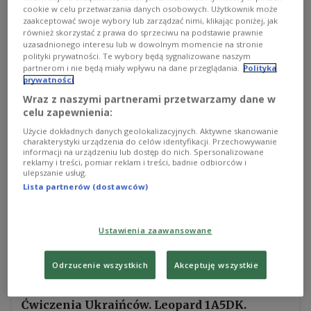
cookie w celu przetwarzania danych osobowych. Użytkownik może
tygodniu na szkolenie. Będą trenować na 31
zaakceptować swoje wybory lub zarządzać nimi, klikając poniżej, jak
czołgach Abrams, które dostarczono do Niemiec na
również skorzystać z prawa do sprzeciwu na podstawie prawnie
uzasadnionego interesu lub w dowolnym momencie na stronie
początku maja. Amerykańscy oficjele powiedzieli,
polityki prywatności. Te wybory będą sygnalizowane naszym
że inny zestaw 31 czołgów Abrams jest
partnerom i nie będą miały wpływu na dane przeglądania.
Polityka
prywatności
remontowany w Stanach Zjednoczonych i zostanie
Wraz z naszymi partnerami przetwarzamy dane w
dostarczony na Ukrainę jesienią - napisał Głos
celu zapewnienia:
Ameryki.
Użycie dokładnych danych geolokalizacyjnych. Aktywne skanowanie
charakterystyki urządzenia do celów identyfikacji. Przechowywanie
informacji na urządzeniu lub dostęp do nich. Spersonalizowane
Szkolenie ma potrwać około 10 tygodni i objąć nie
reklamy i treści, pomiar reklam i treści, badnie odbiorców i
ulepszanie usług.
tylko obsługę czołgów podczas działań zbrojnych,
Lista partnerów (dostawców)
lecz również ich konserwację. Amerykańskie
pojazdy są o wiele bardziej zaawansowane
technicznie niż będące od początku na
Ustawienia zaawansowane
wyposażeniu armii ukraińskiej czołgi
odziedziczone po armii radzieckiej.
Odrzucenie wszystkich
Akceptuję wszystkie
Ćwiczenia Ukraińców. Leopard 1A5DK.