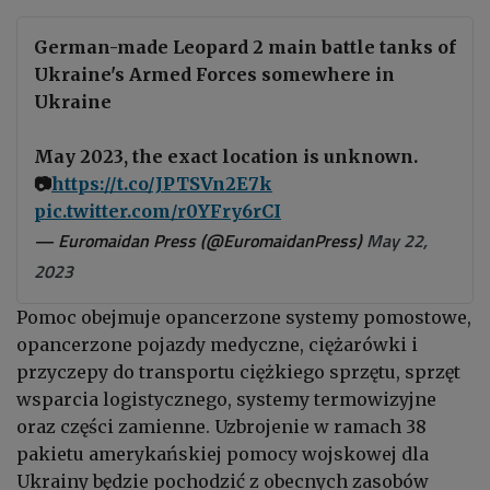
German-made Leopard 2 main battle tanks of
Ukraine's Armed Forces somewhere in
Ukraine
May 2023, the exact location is unknown.
📷
https://t.co/JPTSVn2E7k
pic.twitter.com/r0YFry6rCI
— Euromaidan Press (@EuromaidanPress)
May 22,
2023
Pomoc obejmuje opancerzone systemy pomostowe,
opancerzone pojazdy medyczne, ciężarówki i
przyczepy do transportu ciężkiego sprzętu, sprzęt
wsparcia logistycznego, systemy termowizyjne
oraz części zamienne. Uzbrojenie w ramach 38
pakietu amerykańskiej pomocy wojskowej dla
Ukrainy będzie pochodzić z obecnych zasobów