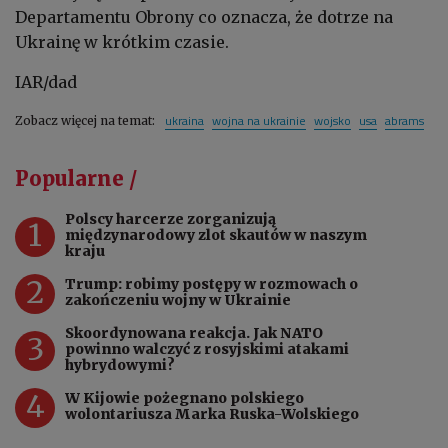
Departamentu Obrony co oznacza, że dotrze na
Ukrainę w krótkim czasie.
IAR/dad
ukraina
wojna na ukrainie
wojsko
usa
abrams
Zobacz więcej na temat:
Popularne /
Polscy harcerze zorganizują
1
międzynarodowy zlot skautów w naszym
kraju
2
Trump: robimy postępy w rozmowach o
zakończeniu wojny w Ukrainie
Skoordynowana reakcja. Jak NATO
3
powinno walczyć z rosyjskimi atakami
hybrydowymi?
4
W Kijowie pożegnano polskiego
wolontariusza Marka Ruska-Wolskiego