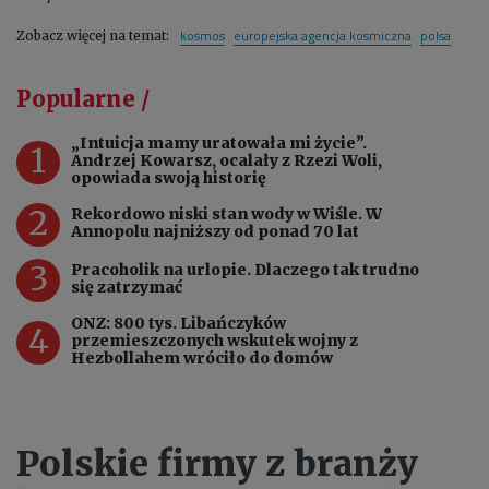
kosmos
europejska agencja kosmiczna
polsa
Zobacz więcej na temat:
Popularne /
„Intuicja mamy uratowała mi życie”.
1
Andrzej Kowarsz, ocalały z Rzezi Woli,
opowiada swoją historię
2
Rekordowo niski stan wody w Wiśle. W
Annopolu najniższy od ponad 70 lat
3
Pracoholik na urlopie. Dlaczego tak trudno
się zatrzymać
ONZ: 800 tys. Libańczyków
4
przemieszczonych wskutek wojny z
Hezbollahem wróciło do domów
Polskie firmy z branży