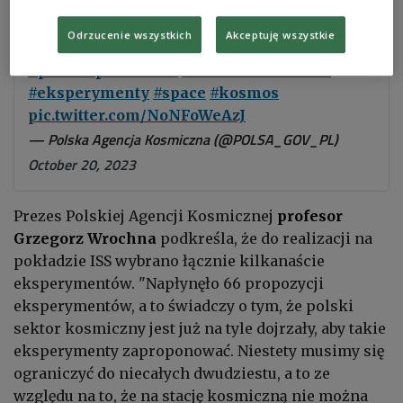
👉
https://t.co/rxzCE3j4cA
Teraz czas na analizę wykonalności! 🔎Brawo
Odrzucenie wszystkich
Akceptuję wszystkie
#polskisektorkosmiczny
✨🚀🌠
#POLSA
#polishspacesector
#Polskawkosmosie
#eksperymenty
#space
#kosmos
pic.twitter.com/NoNFoWeAzJ
— Polska Agencja Kosmiczna (@POLSA_GOV_PL)
October 20, 2023
Prezes Polskiej Agencji Kosmicznej
profesor
Grzegorz Wrochna
podkreśla, że do realizacji na
pokładzie ISS wybrano łącznie kilkanaście
eksperymentów. "Napłynęło 66 propozycji
eksperymentów, a to świadczy o tym, że polski
sektor kosmiczny jest już na tyle dojrzały, aby takie
eksperymenty zaproponować. Niestety musimy się
ograniczyć do niecałych dwudziestu, a to ze
względu na to, że na stację kosmiczną nie można