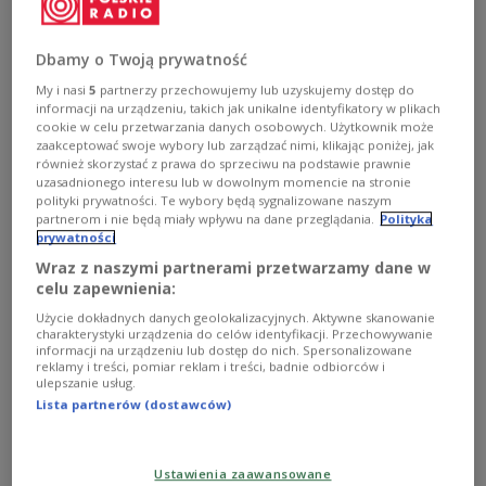
Dbamy o Twoją prywatność
My i nasi
5
partnerzy przechowujemy lub uzyskujemy dostęp do
zdjęcie ilustracyjne.
Shutterstock/Dima Zel
informacji na urządzeniu, takich jak unikalne identyfikatory w plikach
cookie w celu przetwarzania danych osobowych. Użytkownik może
W trakcie planowanego lotu w kosmos polski
zaakceptować swoje wybory lub zarządzać nimi, klikając poniżej, jak
astronauta będzie miał sporo pracy. To między
również skorzystać z prawa do sprzeciwu na podstawie prawnie
uzasadnionego interesu lub w dowolnym momencie na stronie
innymi obsługa samej ISS, ale także przygotowanie
polityki prywatności. Te wybory będą sygnalizowane naszym
i wykonanie eksperymentów opracowanych na
partnerom i nie będą miały wpływu na dane przeglądania.
Polityka
prywatności
ziemi przez polskie firmy i instytucje naukowe. To
Wraz z naszymi partnerami przetwarzamy dane w
między innymi badania związane z medycyną oraz
celu zapewnienia:
z przygotowaniem kolejnych misji załogowych
Użycie dokładnych danych geolokalizacyjnych. Aktywne skanowanie
związanych z eksploracją kosmosu.
charakterystyki urządzenia do celów identyfikacji. Przechowywanie
informacji na urządzeniu lub dostęp do nich. Spersonalizowane
reklamy i treści, pomiar reklam i treści, badnie odbiorców i
ulepszanie usług.
Lista partnerów (dostawców)
Oto wstępna lista💥18 polskich
eksperymentów💥 na
#ISS
które
przeprowadzi polski astronauta! 🧑‍🚀
Ustawienia zaawansowane