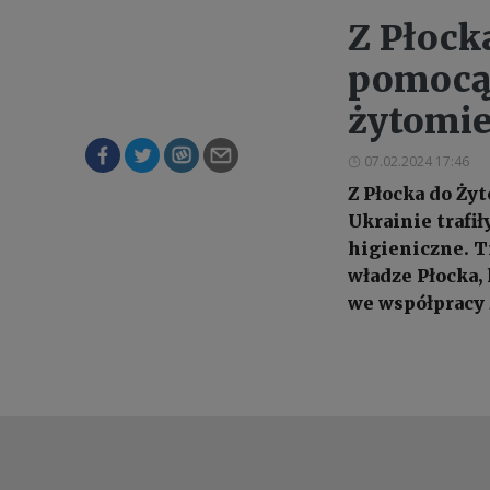
Z Płock
pomocą 
żytomie
07.02.2024 17:46
Z Płocka do Ż
Ukrainie trafi
higieniczne. 
władze Płocka,
we współpracy 