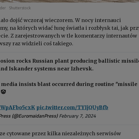
nder
Shutterstock
ało dojść wczoraj wieczorem. W nocy internauci
my, na których widać łunę światła i rozbłysk tai, jak prz
iecie. Z zarejestrowanych w tle komentarzy internautów
wszy raz widzieli coś takiego.
sion rocks Russian plant producing ballistic missil
and Iskander systems near Izhevsk.
 media insists blast occurred during routine "missile
 🤡
co/WpAFbo5cxK
pic.twitter.com/TYIjQUyBfb
Press (@EuromaidanPress)
February 7, 2024
ze cytowane przez kilka niezależnych serwisów