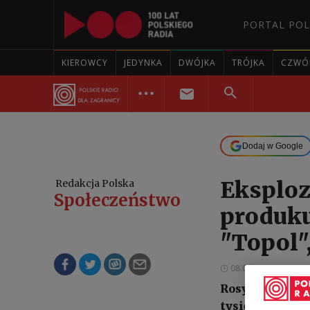
PORTAL POL
KIEROWCY
JEDYNKA
DWÓJKA
TRÓJKA
CZWÓ
Dodaj w Google
Eksploz
Redakcja Polska
Społeczeństwo
produku
"Topol",
08.02.2024 09:47
Rosyjskie medi
tysięcy kilomet