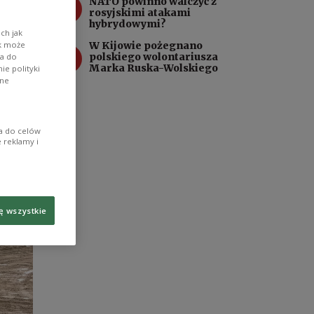
3
NATO powinno walczyć z
rosyjskimi atakami
hybrydowymi?
był to
ch jak
ik może
W Kijowie pożegnano
4
polskiego wolontariusza
wa do
Marka Ruska-Wolskiego
e polityki
ane
ia do celów
 reklamy i
ę wszystkie