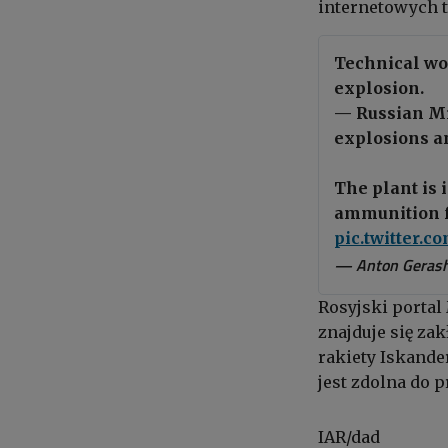
internetowych t
Technical wo
explosion.
— Russian Mi
explosions an
The plant is 
ammunition 
pic.twitter.
— Anton Geras
Rosyjski portal
znajduje się za
rakiety Iskander
jest zdolna do 
IAR/dad