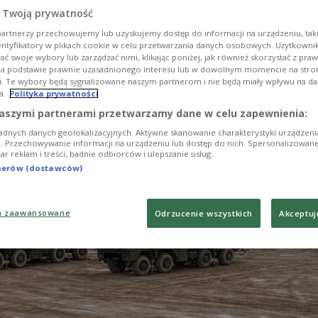
 Twoją prywatność
onie miasta Iżewsk, w pobliżu zakładu produkującego
ty balistyczne. Lokalne służby ratownicze podają, że 
artnerzy przechowujemy lub uzyskujemy dostęp do informacji na urządzeniu, taki
entyfikatory w plikach cookie w celu przetwarzania danych osobowych. Użytkown
rakietowych.
ć swoje wybory lub zarządzać nimi, klikając poniżej, jak również skorzystać z pra
na podstawie prawnie uzasadnionego interesu lub w dowolnym momencie na stroni
i. Te wybory będą sygnalizowane naszym partnerom i nie będą miały wpływu na d
a.
Polityka prywatności
aszymi partnerami przetwarzamy dane w celu zapewnienia:
adnych danych geolokalizacyjnych. Aktywne skanowanie charakterystyki urządzen
ji. Przechowywanie informacji na urządzeniu lub dostęp do nich. Spersonalizowane
iar reklam i treści, badnie odbiorców i ulepszanie usług.
tnerów (dostawców)
a zaawansowane
Odrzucenie wszystkich
Akceptuj