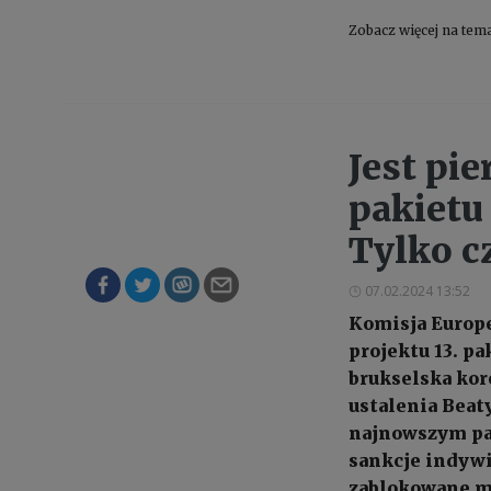
Zobacz więcej na tem
Jest pie
pakietu
Tylko c
07.02.2024 13:52
Komisja Europe
projektu 13. pa
brukselska kor
ustalenia Beat
najnowszym pak
sankcje indywi
zablokowane ma