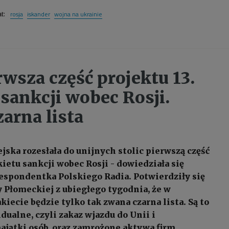
rosja
iskander
wojna na ukrainie
at:
rwsza część projektu 13.
 sankcji wobec Rosji.
zarna lista
jska rozesłała do unijnych stolic pierwszą część
kietu sankcji wobec Rosji - dowiedziała się
espondentka Polskiego Radia. Potwierdziły się
y Płomeckiej z ubiegłego tygodnia, że w
iecie będzie tylko tak zwana czarna lista. Są to
dualne, czyli zakaz wjazdu do Unii i
jątki osób, oraz zamrożone aktywa firm.