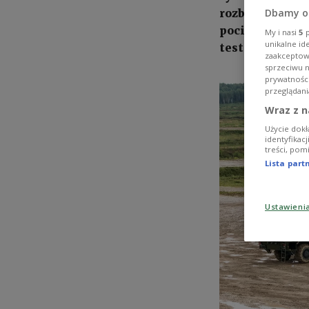
Dbamy o
rozbłysk w rej
pociski i rakie
My i nasi
5
p
unikalne id
test silników 
zaakceptowa
sprzeciwu 
prywatnośc
przeglądani
Wraz z n
Użycie dokł
identyfikac
treści, pom
Lista par
Ustawieni