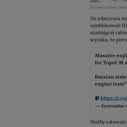
Zestawy systemu Iska
Do zdarzenia mi
opublikowali fil
startującej rak
wynika, że pier
Massive explo
for Topol-M 
Russian state
engine tests"
📹
https://t.
— Euromaidan 
Służby ratownic