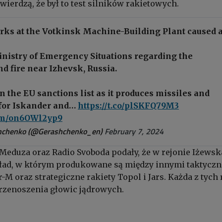
wierdzą, że był to test silników rakietowych.
rks at the Votkinsk Machine-Building Plant caused 
nistry of Emergency Situations regarding the
d fire near Izhevsk, Russia.
in the EU sanctions list as it produces missiles and
for Iskander and…
https://t.co/plSKFQ79M3
com/on6OWl2yp9
hchenko (@Gerashchenko_en)
February 7, 2024
 Meduza oraz Radio Svoboda podały, że w rejonie Iżewsk
kład, w którym produkowane są między innymi taktyczn
-M oraz strategiczne rakiety Topol i Jars. Każda z tych 
przenoszenia głowic jądrowych.