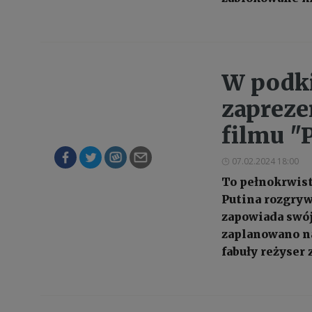
W podki
zaprez
filmu "
07.02.2024 18:00
To pełnokrwis
Putina rozgrywa
zapowiada swój
zaplanowano na
fabuły reżyser