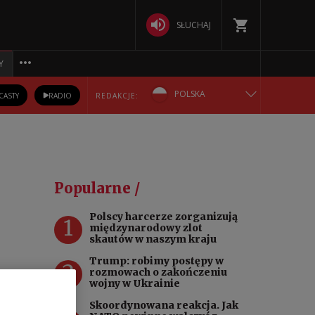
SŁUCHAJ
Y
POLSKA
CASTY
RADIO
REDAKCJE:
ENGLISH
БЕЛАРУСКАЯ
Popularne /
DEUTSCH
Polscy harcerze zorganizują
1
międzynarodowy zlot
РУССКИЙ
skautów w naszym kraju
Trump: robimy postępy w
2
УКРАЇНСЬКА
rozmowach o zakończeniu
wojny w Ukrainie
o 2
Skoordynowana reakcja. Jak