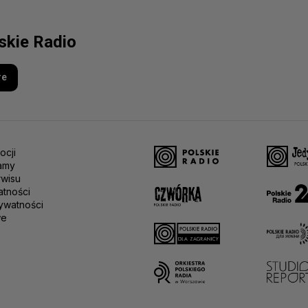
lskie Radio
re
ocji
amy
rwisu
atności
ywatności
we