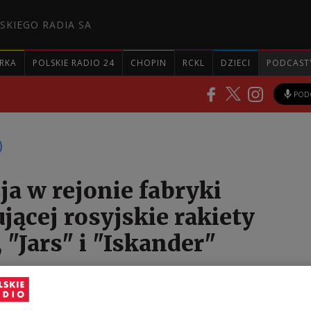
SKIEGO RADIA SA
RKA
POLSKIE RADIO 24
CHOPIN
RCKL
DZIECI
PODCAST
POD
ja w rejonie fabryki
jącej rosyjskie rakiety
 "Jars" i "Iskander"
a niezależne informują o eksplozji w Udmurcji, okoł
rów od linii frontu. Internauci zarejestrowali huk i