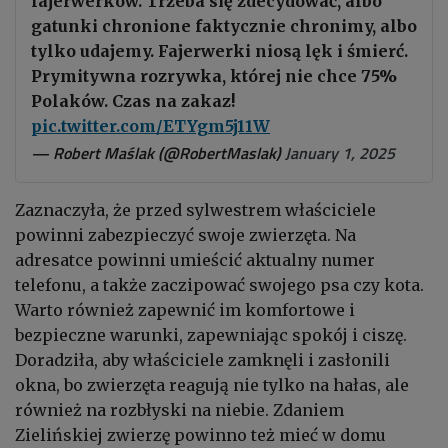
fajerwerków. Trzeba się zdecydować, albo
gatunki chronione faktycznie chronimy, albo
tylko udajemy. Fajerwerki niosą lęk i śmierć.
Prymitywna rozrywka, której nie chce 75%
Polaków. Czas na zakaz!
pic.twitter.com/ETYgm5j11W
— Robert Maślak (@RobertMaslak)
January 1, 2025
Zaznaczyła, że przed sylwestrem właściciele
powinni zabezpieczyć swoje zwierzęta. Na
adresatce powinni umieścić aktualny numer
telefonu, a także zaczipować swojego psa czy kota.
Warto również zapewnić im komfortowe i
bezpieczne warunki, zapewniając spokój i ciszę.
Doradziła, aby właściciele zamknęli i zasłonili
okna, bo zwierzęta reagują nie tylko na hałas, ale
również na rozbłyski na niebie. Zdaniem
Zielińskiej zwierzę powinno też mieć w domu