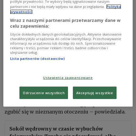
polityki prywatności. Te wybory będą sygnalizowane naszym
partnerom i nie będą miały wpływu na dane przeglądania.
Polityka
– Czegoś, co wyrządza tyle szkód zarówno
prywatności
zwierzętom, jak i ludziom, moglibyśmy sobie
Wraz z naszymi partnerami przetwarzamy dane w
celu zapewnienia:
darować – dodała.
Użycie dokładnych danych geolokalizacyjnych. Aktywne skanowanie
Podkreśliła, że huk fajerwerków jest przez
charakterystyki urządzenia do celów identyfikacji. Przechowywanie
informacji na urządzeniu lub dostęp do nich. Spersonalizowane
zwierzęta odbierany jako oznaka
reklamy i treści, pomiar reklam i treści, badnie odbiorców i
ulepszanie usług.
niebezpieczeństwa.
Lista partnerów (dostawców)
– Zwierzęta reagują instynktownie. Jest to
pierwotny lęk, który często objawia się ucieczką. To
Ustawienia zaawansowane
niestety najczęściej spotykana konsekwencja
fajerwerków wśród zwierząt domowych. Mówimy
Odrzucenie wszystkich
Akceptuję wszystkie
tu o psach, które są na spacerach, ale też o kotach,
które wystraszone hukiem mogą w panice uciec i
zgubić się w nieznanym otoczeniu – powiedziała.
Sokół wędrowny w czasie wybuchów