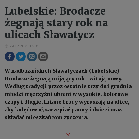
Lubelskie: Brodacze
żegnają stary rok na
ulicach Sławatycz
29.12.2025 16:31
W nadbużańskich Sławatyczach (Lubelskie)
Brodacze żegnają mijający rok i witają nowy.
Według tradycji przez ostatnie trzy dni grudnia
młodzi mężczyźni ubrani w wysokie, kolorowe
czapy i długie, lniane brody wyruszają na ulice,
aby kolędować, zaczepiać panny i dzieci oraz
składać mieszkańcom życzenia.