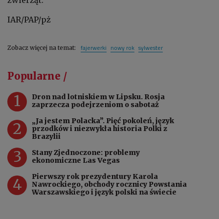
IAR/PAP/pż
fajerwerki
nowy rok
sylwester
Zobacz więcej na temat:
Popularne /
1
Dron nad lotniskiem w Lipsku. Rosja
zaprzecza podejrzeniom o sabotaż
„Ja jestem Polacka”. Pięć pokoleń, język
2
przodków i niezwykła historia Polki z
Brazylii
3
Stany Zjednoczone: problemy
ekonomiczne Las Vegas
Pierwszy rok prezydentury Karola
4
Nawrockiego, obchody rocznicy Powstania
Warszawskiego i język polski na świecie