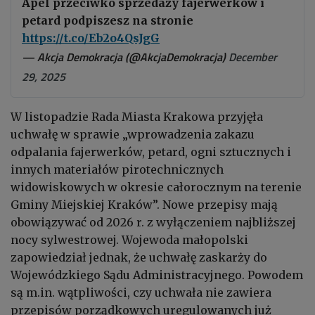
Apel przeciwko sprzedaży fajerwerków i
petard podpiszesz na stronie
https://t.co/Eb2o4QsJgG
— Akcja Demokracja (@AkcjaDemokracja)
December
29, 2025
W listopadzie Rada Miasta Krakowa przyjęła
uchwałę w sprawie „wprowadzenia zakazu
odpalania fajerwerków, petard, ogni sztucznych i
innych materiałów pirotechnicznych
widowiskowych w okresie całorocznym na terenie
Gminy Miejskiej Kraków”. Nowe przepisy mają
obowiązywać od 2026 r. z wyłączeniem najbliższej
nocy sylwestrowej. Wojewoda małopolski
zapowiedział jednak, że uchwałę zaskarży do
Wojewódzkiego Sądu Administracyjnego. Powodem
są m.in. wątpliwości, czy uchwała nie zawiera
przepisów porządkowych uregulowanych już