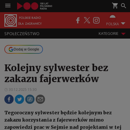
POLSKA
SPOŁECZEŃSTWO
KATEGORIE
Dodaj w Google
Kolejny sylwester bez
zakazu fajerwerków
30.12.2025 15:30
Tegoroczny sylwester będzie kolejnym bez
zakazu korzystania z fajerwerków mimo
zapowiedzi prac w Sejmie nad projektami w tej