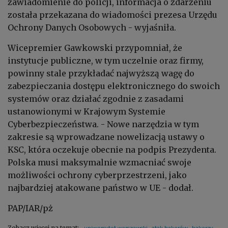
zawiadomienie do policji, informacja o zdarzeniu
została przekazana do wiadomości prezesa Urzędu
Ochrony Danych Osobowych - wyjaśniła.
Wicepremier Gawkowski przypomniał, że
instytucje publiczne, w tym uczelnie oraz firmy,
powinny stale przykładać najwyższą wagę do
zabezpieczania dostępu elektronicznego do swoich
systemów oraz działać zgodnie z zasadami
ustanowionymi w Krajowym Systemie
Cyberbezpieczeństwa. - Nowe narzędzia w tym
zakresie są wprowadzane nowelizacją ustawy o
KSC, która oczekuje obecnie na podpis Prezydenta.
Polska musi maksymalnie wzmacniać swoje
możliwości ochrony cyberprzestrzeni, jako
najbardziej atakowane państwo w UE - dodał.
PAP/IAR/pż
uniwersytet warszawski
atak hakerów
hakerzy
Zobacz więcej na temat: