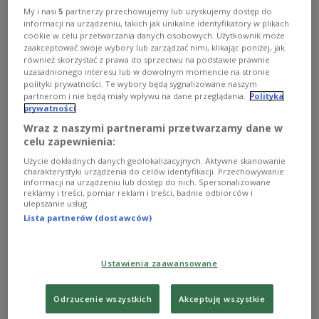
My i nasi
5
partnerzy przechowujemy lub uzyskujemy dostęp do
informacji na urządzeniu, takich jak unikalne identyfikatory w plikach
cookie w celu przetwarzania danych osobowych. Użytkownik może
zaakceptować swoje wybory lub zarządzać nimi, klikając poniżej, jak
również skorzystać z prawa do sprzeciwu na podstawie prawnie
uzasadnionego interesu lub w dowolnym momencie na stronie
polityki prywatności. Te wybory będą sygnalizowane naszym
partnerom i nie będą miały wpływu na dane przeglądania.
Polityka
prywatności
Wraz z naszymi partnerami przetwarzamy dane w
celu zapewnienia:
Użycie dokładnych danych geolokalizacyjnych. Aktywne skanowanie
charakterystyki urządzenia do celów identyfikacji. Przechowywanie
informacji na urządzeniu lub dostęp do nich. Spersonalizowane
Uniwersytet Warszawski
PAP
reklamy i treści, pomiar reklam i treści, badnie odbiorców i
ulepszanie usług.
- Złośliwe oprogramowanie zostało
Lista partnerów (dostawców)
zidentyfikowane na jednej ze stacji roboczych
uczelni. Incydent został zgłoszony do służb
Ustawienia zaawansowane
państwa, które rozpoczęły intensywne działania.
Podjęto m.in. kroki związane z zapewnieniem
Odrzucenie wszystkich
Akceptuję wszystkie
bezpieczeństwa oraz ograniczeniem skutków