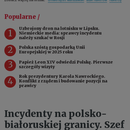
Popularne /
Uzbrojony dron na lotnisku w Lipsku.
1
Niemieckie media: sprawcy incydentu
należy szukać w Rosji
2
Polska szóstą gospodarką Unii
Europejskiej w 2025 roku
3
Papież Leon XIV odwiedzi Polskę. Pierwsze
szczegóły wizyty
Rok prezydentury Karola Nawrockiego.
4
Konflikt z rządem i budowanie pozycji na
prawicy
Incydenty na polsko-
białoruskiej granicy. Szef