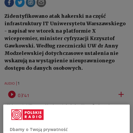
Zidentyfikowano atak hakerski na część
infrastruktury IT Uniwersytetu Warszawskiego
- napisał we wtorek na platformie X
wicepremier, minister cyfryzacji Krzysztof
Gawkowski. Według rzeczniczki UW dr Anny
Modzelewskiej dotychczasowe ustalenia nie
wskazują na wystąpienie nieuprawnionego
dostępu do danych osobowych.
1
AUDIO


03'41
Uniwersytet Warszawski celem ataku hakerskiego. O zdarzeniu
poinformował dziś (17.02) resort cyfryzacji. Dotychczasowe ustalenia
wskazują, że cyberprzestępcy nie uzyskali dostępu do danych
osobowych z zasobów UW.
Dbamy o Twoją prywatność