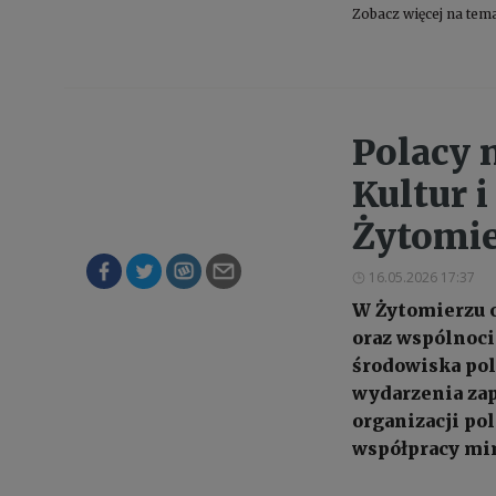
Zobacz więcej na tem
Polacy 
Kultur 
Żytomi
16.05.2026 17:37
W Żytomierzu o
oraz wspólnoci
środowiska pol
wydarzenia zap
organizacji po
współpracy mim