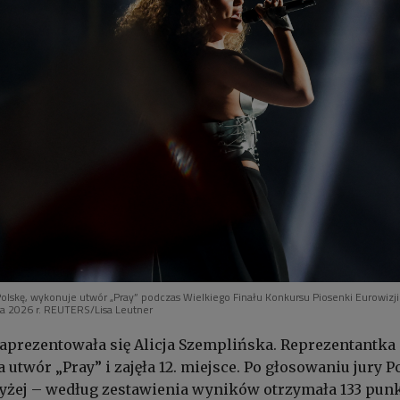
Polskę, wykonuje utwór „Pray” podczas Wielkiego Finału Konkursu Piosenki Eurowizj
ja 2026 r. REUTERS/Lisa Leutner
aprezentowała się Alicja Szemplińska. Reprezentantka
utwór „Pray” i zajęła 12. miejsce. Po głosowaniu jury P
yżej – według zestawienia wyników otrzymała 133 punk