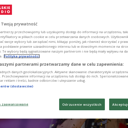
zemplińska zajęła 12. miejsce, ale jej występ został b
y przez jurorów.
 Twoją prywatność
artnerzy przechowujemy lub uzyskujemy dostęp do informacji na urządzeniu, taki
entyfikatory w plikach cookie w celu przetwarzania danych osobowych. Użytkown
ć swoje wybory lub zarządzać nimi, klikając poniżej, jak również skorzystać z pra
na podstawie prawnie uzasadnionego interesu lub w dowolnym momencie na stroni
i. Te wybory będą sygnalizowane naszym partnerom i nie będą miały wpływu na d
a.
Polityka prywatności
aszymi partnerami przetwarzamy dane w celu zapewnienia:
adnych danych geolokalizacyjnych. Aktywne skanowanie charakterystyki urządzen
ji. Przechowywanie informacji na urządzeniu lub dostęp do nich. Spersonalizowane
iar reklam i treści, badnie odbiorców i ulepszanie usług.
tnerów (dostawców)
a zaawansowane
Odrzucenie wszystkich
Akceptuj