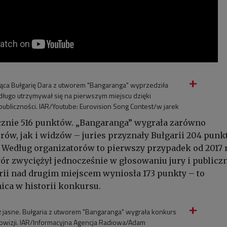
ąca Bułgarię Dara z utworem "Bangaranga" wyprzedziła
y długo utrzymywał się na pierwszym miejscu dzięki
ubliczności. IAR/Youtube: Eurovision Song Contest/w jarek
cznie 516 punktów. „Bangaranga” wygrała zarówno
rów, jak i widzów – juries przyznały Bułgarii 204 punkt
. Według organizatorów to pierwszy przypadek od 2017 
ór zwyciężył jednocześnie w głosowaniu jury i publiczn
ii nad drugim miejscem wyniosła 173 punkty – to
ica w historii konkursu.
 jasne. Bułgaria z utworem "Bangaranga" wygrała konkurs
rowizji. IAR/Informacyjna Agencja Radiowa/Adam