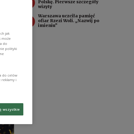
3
Polskę. Pierwsze szczegóły
ardzo
wizyty
Warszawa uczciła pamięć
4
ofiar Rzezi Woli. „Nazwij po
imieniu”
ch jak
ik może
wa do
e polityki
ane
ia do celów
 reklamy i
ę wszystkie