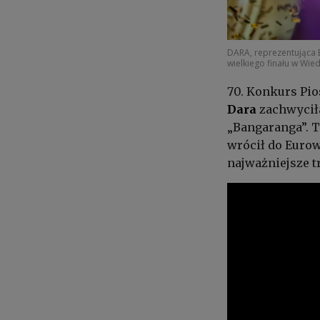
DARA, reprezentująca B
wielkiego finału w Wied
70. Konkurs Pio
Dara
zachwycił
„Bangaranga”. T
wrócił do Eurowi
najważniejsze t