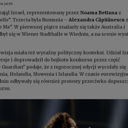
w jarek
zajął Izrael, reprezentowany przez
Noama Bettana
z
lle”. Trzecia była Rumunia –
Alexandra Căpitănescu
Me”. W pierwszej piątce znalazły się także Australia i
dbył się w Wiener Stadthalle w Wiedniu, a na scenie wys
izja miała też wyraźny polityczny kontekst. Udział Iz
rsje i doprowadził do bojkotu konkursu przez część
Guardian” podaje, że z tegorocznej edycji wycofały się
ania, Holandia, Słowenia i Islandia. W czasie eurowizyj
dniu odbywały się również protesty przeciwko dopuszc
ursu.