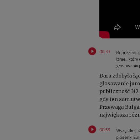
00:33
Reprezentuj
Izrael, któr
głosowaniu p
Dara zdobyła łą
głosowanie juro
publiczność 312
gdy ten sam utw
Przewaga Bułgar
największa różn
00:59
Wszystko już
piosenki Eu