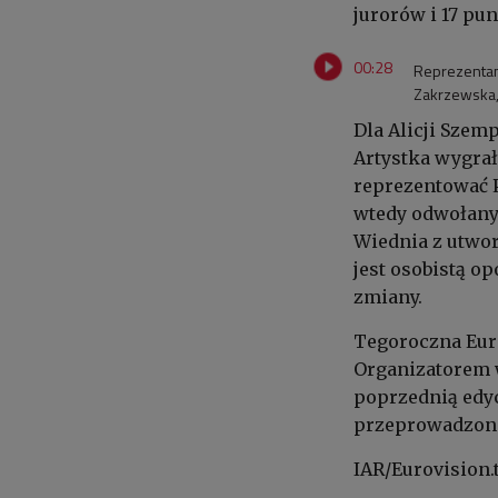
jurorów i 17 pu
00:28
Reprezentant
Zakrzewska,
Dla Alicji Szemp
Artystka wygrał
reprezentować P
wtedy odwołany
Wiednia z utwor
jest osobistą o
zmiany.
Tegoroczna Euro
Organizatorem 
poprzednią edyc
przeprowadzono 
IAR/Eurovision.