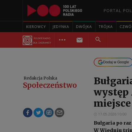
PORTAL POL
KIEROWCY
JEDYNKA
DWÓJKA
TRÓJKA
CZWÓ
Dodaj w Google
Bułgari
Redakcja Polska
Społeczeństwo
występ A
miejsce
17.05.2026 10:00
Bułgaria po ra
W Wiedniu tri