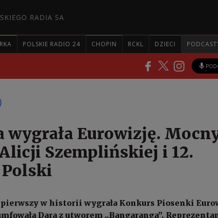
SKIEGO RADIA SA
RKA
POLSKIE RADIO 24
CHOPIN
RCKL
DZIECI
PODCAST
POD
a wygrała Eurowizję. Mocn
licji Szemplińskiej i 12.
 Polski
z pierwszy w historii wygrała Konkurs Piosenki Eurow
umfowała Dara z utworem „Bangaranga”. Reprezenta