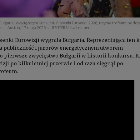
ułgarię, zwyciężczyni Konkursu Piosenki Eurowizji 2026, trzyma trofeum podcz
niu, Austria, 17 maja 2026 r.
REUTERS/Lisa Leutner
senki Eurowizji wygrała Bułgaria. Reprezentująca ten k
a publiczność i jurorów energetycznym utworem
o pierwsze zwycięstwo Bułgarii w historii konkursu. K
zji po kilkuletniej przerwie i od razu sięgnął po
rofeum.