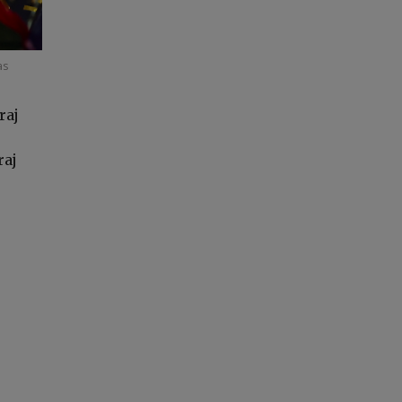
as
raj
raj