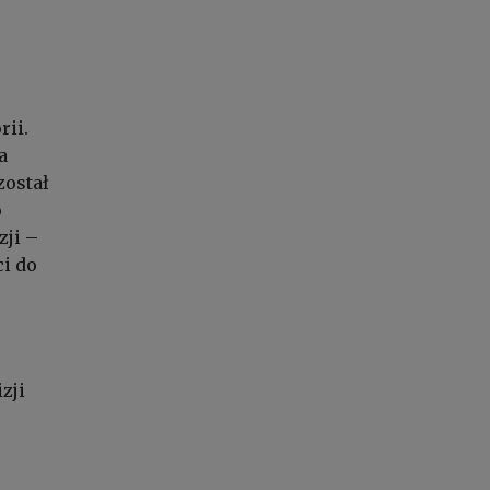
rii.
a
został
o
zji –
ci do
zji