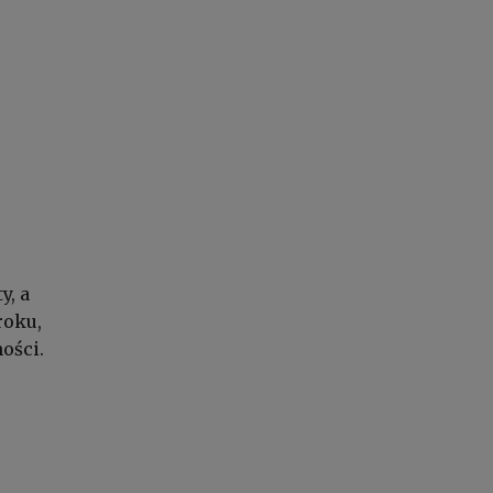
y, a
roku,
ości.