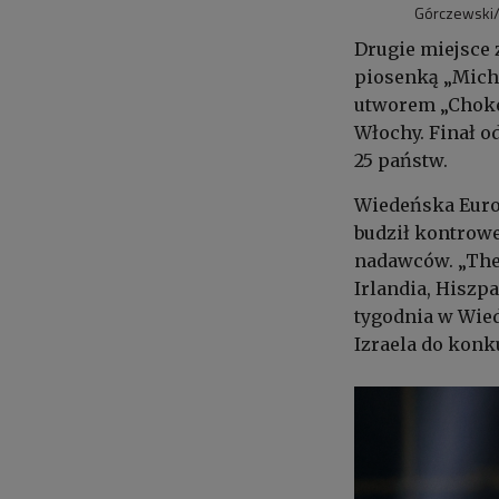
Górczewski/
Drugie miejsce 
piosenką „Miche
utworem „Choke 
Włochy. Finał o
25 państw.
Wiedeńska Eurow
budził kontrowe
nadawców. „The 
Irlandia, Hiszp
tygodnia w Wie
Izraela do konk