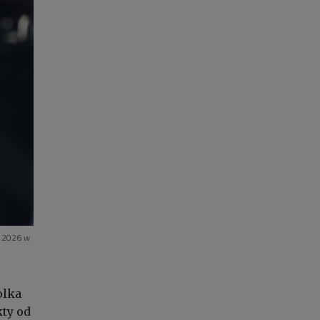
i 2026 w
olka
ty od