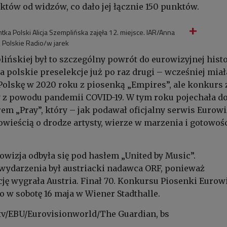
nktów od widzów, co dało jej łącznie 150 punktów.
ka Polski Alicja Szemplińska zajęła 12. miejsce. IAR/Anna
 Polskie Radio/w jarek
lińskiej był to szczególny powrót do eurowizyjnej histo
a polskie preselekcje już po raz drugi – wcześniej miał
olskę w 2020 roku z piosenką „Empires”, ale konkurs 
 z powodu pandemii COVID-19. W tym roku pojechała d
em „Pray”, który – jak podawał oficjalny serwis Eurowi
powieścią o drodze artysty, wierze w marzenia i gotowoś
wizja odbyła się pod hasłem „United by Music”.
wydarzenia był austriacki nadawca ORF, ponieważ
ję wygrała Austria. Finał 70. Konkursu Piosenki Eurowi
w sobotę 16 maja w Wiener Stadthalle.
tv/EBU/Eurovisionworld/The Guardian, bs