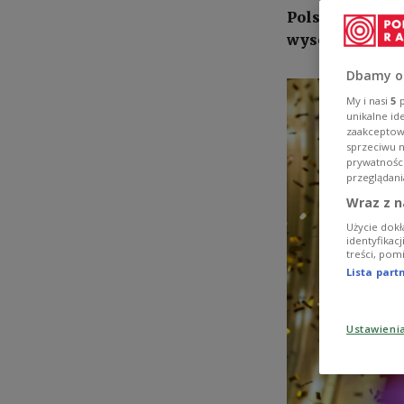
Polski Alicja S
wysoko ocenion
Dbamy o
My i nasi
5
p
unikalne id
zaakceptowa
sprzeciwu 
prywatnośc
przeglądani
Wraz z n
Użycie dokł
identyfikac
treści, pom
Lista par
Ustawieni