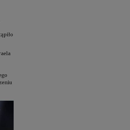
z
tąpiło
raela
nego
zeniu