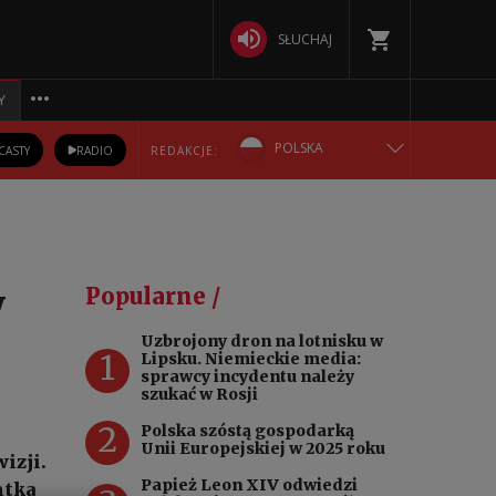
SŁUCHAJ
Y
POLSKA
CASTY
RADIO
REDAKCJE:
ENGLISH
БЕЛАРУСКАЯ
y
Popularne /
DEUTSCH
Uzbrojony dron na lotnisku w
1
Lipsku. Niemieckie media:
РУССКИЙ
sprawcy incydentu należy
szukać w Rosji
УКРАЇНСЬКА
2
Polska szóstą gospodarką
Unii Europejskiej w 2025 roku
izji.
Papież Leon XIV odwiedzi
ntka