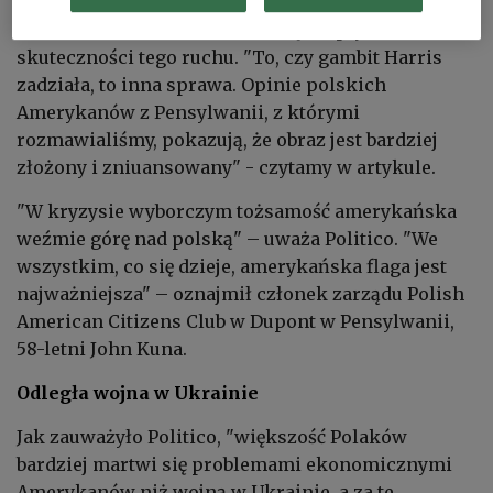
kampanię, grając na "polskim patriotyzmie".
Jednocześnie serwis odniósł się sceptycznie co do
skuteczności tego ruchu. "To, czy gambit Harris
zadziała, to inna sprawa. Opinie polskich
Amerykanów z Pensylwanii, z którymi
rozmawialiśmy, pokazują, że obraz jest bardziej
złożony i zniuansowany" - czytamy w artykule.
"W kryzysie wyborczym tożsamość amerykańska
weźmie górę nad polską" – uważa Politico. "We
wszystkim, co się dzieje, amerykańska flaga jest
najważniejsza" – oznajmił członek zarządu Polish
American Citizens Club w Dupont w Pensylwanii,
58-letni John Kuna.
Odległa wojna w Ukrainie
Jak zauważyło Politico, "większość Polaków
bardziej martwi się problemami ekonomicznymi
Amerykanów niż wojną w Ukrainie, a za te