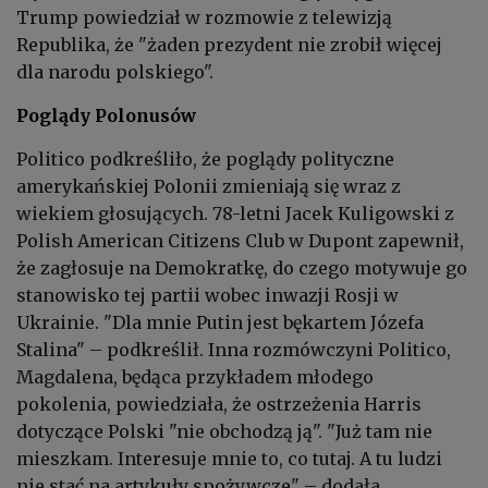
Trump powiedział w rozmowie z telewizją
Republika, że "żaden prezydent nie zrobił więcej
dla narodu polskiego".
Poglądy Polonusów
Politico podkreśliło, że poglądy polityczne
amerykańskiej Polonii zmieniają się wraz z
wiekiem głosujących. 78-letni Jacek Kuligowski z
Polish American Citizens Club w Dupont zapewnił,
że zagłosuje na Demokratkę, do czego motywuje go
stanowisko tej partii wobec inwazji Rosji w
Ukrainie. "Dla mnie Putin jest bękartem Józefa
Stalina" – podkreślił. Inna rozmówczyni Politico,
Magdalena, będąca przykładem młodego
pokolenia, powiedziała, że ostrzeżenia Harris
dotyczące Polski "nie obchodzą ją". "Już tam nie
mieszkam. Interesuje mnie to, co tutaj. A tu ludzi
nie stać na artykuły spożywcze" – dodała.