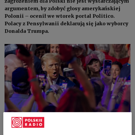
zagrożeniem dla Polski nie jest wystarczającym
argumentem, by zdobyć głosy amerykańskiej
Polonii – ocenił we wtorek portal Politico.
Polacy z Pensylwanii deklarują się jako wyborcy
Donalda Trumpa.
Donald Trump
PAP/EPA/SHAWN THEW
Pensylwania to jeden z tzw. wahających się stanów