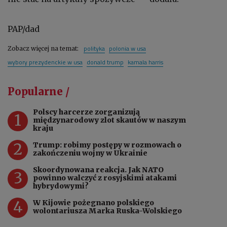
PAP/dad
polityka
polonia w usa
Zobacz więcej na temat:
wybory prezydenckie w usa
donald trump
kamala harris
Popularne /
Polscy harcerze zorganizują
1
międzynarodowy zlot skautów w naszym
kraju
2
Trump: robimy postępy w rozmowach o
zakończeniu wojny w Ukrainie
Skoordynowana reakcja. Jak NATO
3
powinno walczyć z rosyjskimi atakami
hybrydowymi?
4
W Kijowie pożegnano polskiego
wolontariusza Marka Ruska-Wolskiego