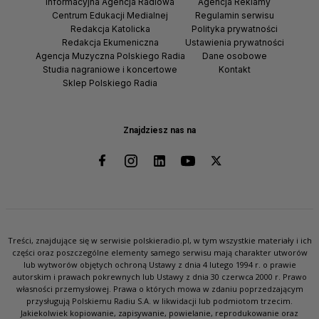
Informacyjna Agencja Radiowa
Agencja Reklamy
Centrum Edukacji Medialnej
Regulamin serwisu
Redakcja Katolicka
Polityka prywatności
Redakcja Ekumeniczna
Ustawienia prywatności
Agencja Muzyczna Polskiego Radia
Dane osobowe
Studia nagraniowe i koncertowe
Kontakt
Sklep Polskiego Radia
Znajdziesz nas na
Treści, znajdujące się w serwisie polskieradio.pl, w tym wszystkie materiały i ich
części oraz poszczególne elementy samego serwisu mają charakter utworów
lub wytworów objętych ochroną Ustawy z dnia 4 lutego 1994 r. o prawie
autorskim i prawach pokrewnych lub Ustawy z dnia 30 czerwca 2000 r. Prawo
własności przemysłowej. Prawa o których mowa w zdaniu poprzedzającym
przysługują Polskiemu Radiu S.A. w likwidacji lub podmiotom trzecim.
Jakiekolwiek kopiowanie, zapisywanie, powielanie, reprodukowanie oraz