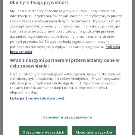
Dbamy o Twoją prywatność
(swing states), który może zadecydować o
wynikach wyborów prezydenckich w USA. Dlatego
My i nasi
5
partnerzy przechowujemy lub uzyskujemy dostęp do
informacji na urządzeniu, takich jak unikalne identyfikatory w plikach
zarówno Republikanie i Demokraci walczą tam o
cookie w celu przetwarzania danych osobowych. Użytkownik może
każdy głos, również ten należący do Amerykanów
zaakceptować swoje wybory lub zarządzać nimi, klikając poniżej, jak
również skorzystać z prawa do sprzeciwu na podstawie prawnie
polskiego pochodzenia.
uzasadnionego interesu lub w dowolnym momencie na stronie
polityki prywatności. Te wybory będą sygnalizowane naszym
partnerom i nie będą miały wpływu na dane przeglądania.
Polityka
Podczas wrześniowej debaty z kandydatem
prywatności
Republikanów Kamala Harris zwróciła się
Wraz z naszymi partnerami przetwarzamy dane w
celu zapewnienia:
bezpośrednio do "800 tys. polskich Amerykanów
tutaj, w Pensylwanii", mówiąc, że Trump sprzeda
Użycie dokładnych danych geolokalizacyjnych. Aktywne skanowanie
charakterystyki urządzenia do celów identyfikacji. Przechowywanie
Ukrainę Putinowi, a następnym celem Moskwy
informacji na urządzeniu lub dostęp do nich. Spersonalizowane
reklamy i treści, pomiar reklam i treści, badnie odbiorców i
będzie Polska.
ulepszanie usług.
Lista partnerów (dostawców)
Gra na "polskim patriotyzmie"
Jak zauważyło Politico, prezydent Joe Biden wygrał
Ustawienia zaawansowane
wybory w 2020 roku w Pensylwanii różnicą
zaledwie 80 tys. głosów i dlatego Harris prowadzi
Odrzucenie wszystkich
Akceptuję wszystkie