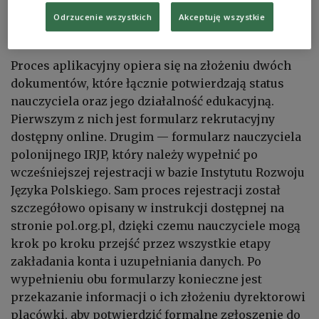
Rozwoju Polskiej Edukacji za Granicą, ponieważ
Odrzucenie wszystkich
Akceptuję wszystkie
funkcjonują w odrębnych ramach organizacyjnych.
Proces aplikacyjny opiera się na złożeniu dwóch
dokumentów, które łącznie potwierdzają status
nauczyciela oraz jego działalność edukacyjną.
Pierwszym z nich jest formularz rekrutacyjny
dostępny online. Drugim — formularz nauczyciela
polonijnego IRJP, który należy wypełnić po
wcześniejszej rejestracji w bazie Instytutu Rozwoju
Języka Polskiego. Sam proces rejestracji został
szczegółowo opisany w instrukcji dostępnej na
stronie pol.org.pl, dzięki czemu nauczyciele mogą
krok po kroku przejść przez wszystkie etapy
zakładania konta i uzupełniania danych. Po
wypełnieniu obu formularzy konieczne jest
przekazanie informacji o ich złożeniu dyrektorowi
placówki, aby potwierdzić formalne zgłoszenie do