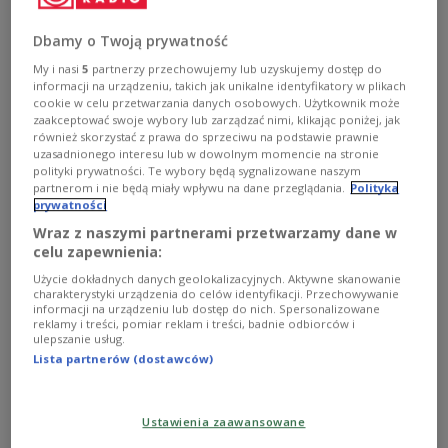
Dbamy o Twoją prywatność
My i nasi
5
partnerzy przechowujemy lub uzyskujemy dostęp do
informacji na urządzeniu, takich jak unikalne identyfikatory w plikach
cookie w celu przetwarzania danych osobowych. Użytkownik może
zaakceptować swoje wybory lub zarządzać nimi, klikając poniżej, jak
również skorzystać z prawa do sprzeciwu na podstawie prawnie
zdjęcie ilustracyjne
Szkoła podstawowa nr 24 w Tarnowie
uzasadnionego interesu lub w dowolnym momencie na stronie
polityki prywatności. Te wybory będą sygnalizowane naszym
Bon dla nauczyciela polonijnego 2025 to
partnerom i nie będą miały wpływu na dane przeglądania.
Polityka
jednorazowe wsparcie finansowe skierowane do
prywatności
osób zatrudnionych lub współpracujących z
Wraz z naszymi partnerami przetwarzamy dane w
celu zapewnienia:
placówkami polonijnymi działającymi poza
granicami Rzeczypospolitej Polskiej. Program jest
Użycie dokładnych danych geolokalizacyjnych. Aktywne skanowanie
charakterystyki urządzenia do celów identyfikacji. Przechowywanie
przeznaczony dla nauczycieli, którzy prowadzą
informacji na urządzeniu lub dostęp do nich. Spersonalizowane
reklamy i treści, pomiar reklam i treści, badnie odbiorców i
nauczanie języka polskiego lub zajęcia w języku
ulepszanie usług.
polskim oraz wykonują swoją pracę najpóźniej od 1
Lista partnerów (dostawców)
września 2025 roku. Warto zaznaczyć, że z
ubiegania się o Bon wyłączeni są nauczyciele
Ustawienia zaawansowane
kierowani do pracy za granicą przez Ośrodek