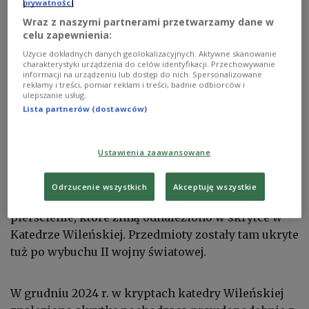
prywatności
Wraz z naszymi partnerami przetwarzamy dane w
celu zapewnienia:
Użycie dokładnych danych geolokalizacyjnych. Aktywne skanowanie
Fragment rysunku przedstawiającego insygnia władzy królewskiej
charakterystyki urządzenia do celów identyfikacji. Przechowywanie
Stanisława Augusta Poniatowskiego
Wikipedia/domena publiczna
informacji na urządzeniu lub dostęp do nich. Spersonalizowane
reklamy i treści, pomiar reklam i treści, badnie odbiorców i
Regalia władców Polski i Litwy zostały uznany za
ulepszanie usług.
Lista partnerów (dostawców)
dziedzictwo kulturowe Litwy.
Tamtejsze
Ministerstwo Kultury wpisało je do Rejestru Dóbr
Kultury.
Na liście znalazły się insygnia władzy
Ustawienia zaawansowane
należące do króla
Aleksandra Jagiellończyka
oraz królowych
Barbary Radziwiłłówny
i
Elżbiety
Odrzucenie wszystkich
Akceptuję wszystkie
Habsburżanki
.
Są to m.in. korony, berła oraz
pierścienie, które zimą odnaleziono w skrytce w
Katedrze Wileńskiej. Przedmioty zostały tam ukryte
tuż po wybuchu II wojny światowej.
W grudniu 2024 r. w kryptach katedry Wileńskiej