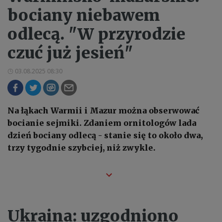
bociany niebawem
odlecą. "W przyrodzie
czuć już jesień"
03.08.2025 08:30
Na łąkach Warmii i Mazur można obserwować
bocianie sejmiki. Zdaniem ornitologów lada
dzień bociany odlecą - stanie się to około dwa,
trzy tygodnie szybciej, niż zwykle.
Ukraina: uzgodniono