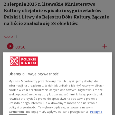
2 sierpnia 2025 r. litewskie Ministerstwo
Kultury oficjalnie wpisało insygnia władców
Polski i Litwy do Rejestru Dóbr Kultury. Łącznie
na liście znalazło się 58 obiektów.
1
AUDIO


00'50
Regalia władców Polski i Litwy zostały uznane za dziedzictwo
kulturowe Litwy. Kamil Zalewski i Mateusz Drewniak (IAR)
Dbamy o Twoją prywatność
My i nasi
5
partnerzy przechowujemy lub uzyskujemy dostęp do
informacji na urządzeniu, takich jak unikalne identyfikatory w plikach
cookie w celu przetwarzania danych osobowych. Użytkownik może
zaakceptować swoje wybory lub zarządzać nimi, klikając poniżej, jak
również skorzystać z prawa do sprzeciwu na podstawie prawnie
uzasadnionego interesu lub w dowolnym momencie na stronie
polityki prywatności. Te wybory będą sygnalizowane naszym
partnerom i nie będą miały wpływu na dane przeglądania.
Polityka