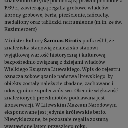
znaleziono skrytkę pochodzącą prawdopodobnie z
1939 r., zawierającą regalia grobowe władców:
korony grobowe, berła, pierścienie, łańcuchy,
medaliony oraz tabliczki natrumienne (m.in. ze św.
Kazimierzem)
Minister kultury
Šarūnas Birutis
podkreślił, że
znaleziska stanowią
znalezisko stanowi
wyjątkową wartość historyczną i kulturową,
bezpośrednio związaną z dziejami władców
Wielkiego Księstwa Litewskiego.
Wpis do rejestru
oznacza zobowiązanie państwa litewskiego, by
obiekty zostały należycie zbadane, zachowane i
udostępnione społeczeństwu.
Obecnie większość
znalezionych przedmiotów poddawana jest
konserwacji. W Litewskim Muzeum Narodowym
eksponowane jest jedynie królewskie berło.
Niewykluczone, że pozostałe regalia zostaną
wystawione latem przyszłego roku.