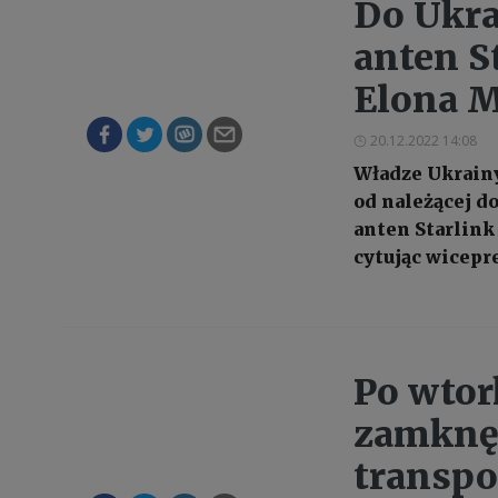
Do Ukra
anten S
Elona M
20.12.2022 14:08
Władze Ukrain
od należącej d
anten Starlink
cytując wicepr
Po wtor
zamknęł
transpo