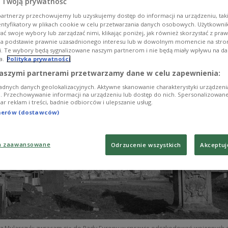
 Twoją prywatność
itetu Rady Ministrów Rady z prośbą o nawiązanie
artnerzy przechowujemy lub uzyskujemy dostęp do informacji na urządzeniu, taki
sprawie odszkodowań wojennych od Niemiec.
entyfikatory w plikach cookie w celu przetwarzania danych osobowych. Użytkown
ć swoje wybory lub zarządzać nimi, klikając poniżej, jak również skorzystać z pra
na podstawie prawnie uzasadnionego interesu lub w dowolnym momencie na stroni
i. Te wybory będą sygnalizowane naszym partnerom i nie będą miały wpływu na d
a.
Polityka prywatności
aszymi partnerami przetwarzamy dane w celu zapewnienia:
adnych danych geolokalizacyjnych. Aktywne skanowanie charakterystyki urządzen
ji. Przechowywanie informacji na urządzeniu lub dostęp do nich. Spersonalizowane
iar reklam i treści, badnie odbiorców i ulepszanie usług.
tnerów (dostawców)
a zaawansowane
Odrzucenie wszystkich
Akceptuj