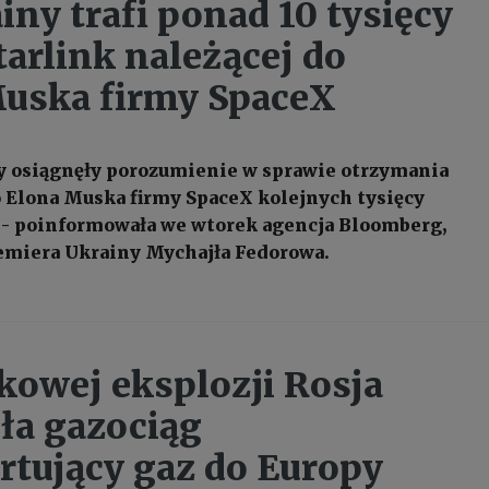
iny trafi ponad 10 tysięcy
tarlink należącej do
uska firmy SpaceX
y osiągnęły porozumienie w sprawie otrzymania
o Elona Muska firmy SpaceX kolejnych tysięcy
 - poinformowała we wtorek agencja Bloomberg,
emiera Ukrainy Mychajła Fedorowa.
kowej eksplozji Rosja
a gazociąg
rtujący gaz do Europy