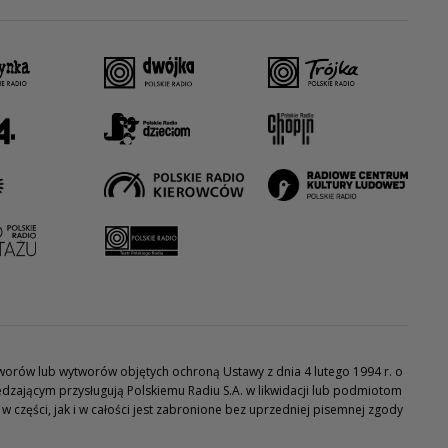
utworów lub wytworów objętych ochroną Ustawy z dnia 4 lutego 1994 r. o
dzającym przysługują Polskiemu Radiu S.A. w likwidacji lub podmiotom
części, jak i w całości jest zabronione bez uprzedniej pisemnej zgody