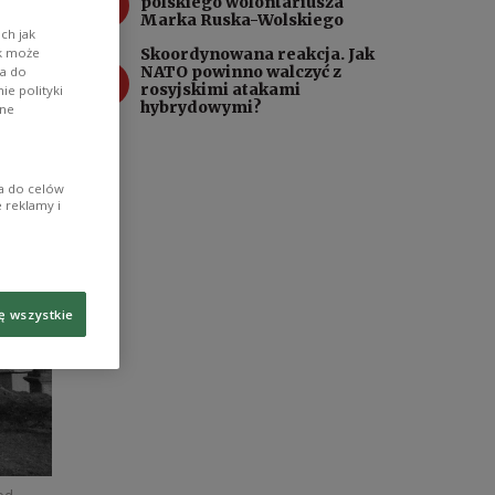
3
polskiego wolontariusza
Marka Ruska-Wolskiego
ch jak
ik może
Skoordynowana reakcja. Jak
4
NATO powinno walczyć z
wa do
rosyjskimi atakami
e polityki
hybrydowymi?
ane
ia do celów
 reklamy i
ę wszystkie