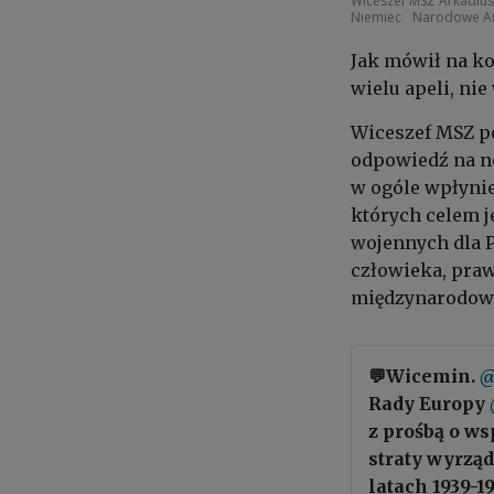
Wiceszef MSZ Arkadiu
Niemiec
Narodowe A
Jak mówił na ko
wielu apeli, ni
Wiceszef MSZ po
odpowiedź na not
w ogóle wpłyni
których celem 
wojennych dla P
człowieka, praw
międzynarodowe
💬Wicemin.
@
Rady Europy
z prośbą o w
straty wyrząd
latach 1939-19