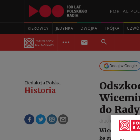
PORTAL POL
KIEROWCY
JEDYNKA
DWÓJKA
TRÓJKA
CZWÓ
Dodaj w Google
Odszkod
Redakcja Polska
Historia
Wicemin
do Rady
20.12.2022 15:53
Wiceminister 
że zwraca się 