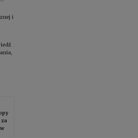
od
znej i
wiedź
ania,
opy
 za
 w