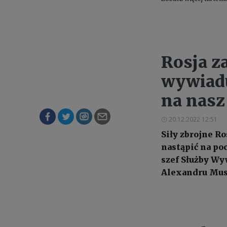
Rosja z
wywiadu
na nasz 
20.12.2022 12:51
Siły zbrojne Ro
nastąpić na po
szef Służby Wy
Alexandru Mus