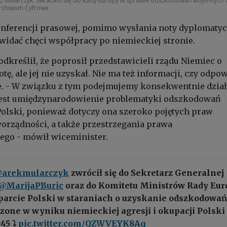
sz Mularczyk: zwracam się do Rady Europy w sprawie odszkodowań wojennych 
rchiwum Cyfrowe
nferencji prasowej, pomimo wysłania noty dyplomatyc
e widać chęci współpracy po niemieckiej stronie.
dkreślił, że poprosił przedstawicieli rządu Niemiec o
ę, ale jej nie uzyskał. Nie ma też informacji, czy odpo
e. - W związku z tym podejmujemy konsekwentnie dział
jest umiędzynarodowienie problematyki odszkodowań
olski, ponieważ dotyczy ona szeroko pojętych praw
orządności, a także przestrzegania prawa
go - mówił wiceminister.
arekmularczyk
zwrócił się do Sekretarz Generalnej
@MarijaPBuric
oraz do Komitetu Ministrów Rady Eur
sparcie Polski w staraniach o uzyskanie odszkodowań
zone w wyniku niemieckiej agresji i okupacji Polski
45 ⤵️
pic.twitter.com/QZWVEYK8Aq