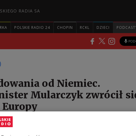
SKIEGO RADIA SA
RKA
POLSKIE RADIO 24
CHOPIN
RCKL
DZIECI
PODCAST
POD
owania od Niemiec.
ister Mularczyk zwrócił si
 Europy
spraw zagranicznych Arkadiusz Mularczyk poinform
do sekretarz generalnej Rady Europy Mariji Pejczinov