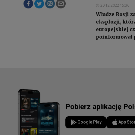
20.12.2022 15:36
Władze Rosji 
eksplozji, któ
europejskiej cz
poinformował p
Pobierz aplikację Po
Google Play
App Sto