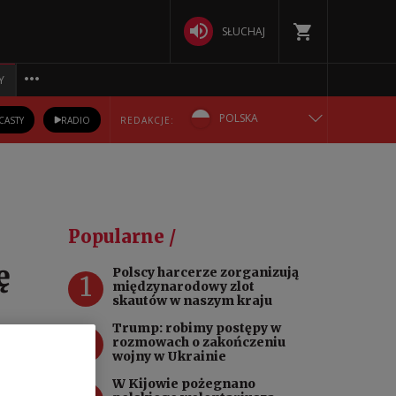
SŁUCHAJ
Y
POLSKA
CASTY
RADIO
REDAKCJE:
ENGLISH
БЕЛАРУСКАЯ
Popularne /
DEUTSCH
ę
Polscy harcerze zorganizują
1
międzynarodowy zlot
РУССКИЙ
skautów w naszym kraju
Trump: robimy postępy w
2
УКРАЇНСЬКА
rozmowach o zakończeniu
wojny w Ukrainie
ował,
W Kijowie pożegnano
ić