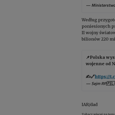
— Ministerstwo
Według przygot
poniesionych pr
II wojny świato
bilionów 220 mi
📌Polska wys
wojenne od N
✍️🔗
https://t
— Sejm RP🇵🇱 
IAR/dad
Zobacz więcej na tem