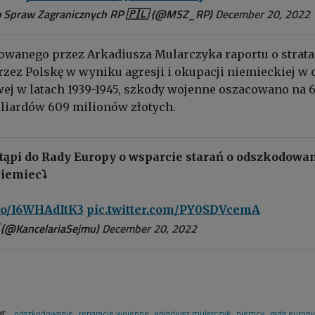
 Spraw Zagranicznych RP 🇵🇱 (@MSZ_RP)
December 20, 2022
owanego przez Arkadiusza Mularczyka raportu o strat
zez Polskę w wyniku agresji i okupacji niemieckiej w 
wej w latach 1939-1945, szkody wojenne oszacowano na 
liardów 609 milionów złotych.
tąpi do Rady Europy o wsparcie starań o odszkodowa
iemiec⤵️
.co/I6WHAdItK3
pic.twitter.com/PY0SDVcemA
(@KancelariaSejmu)
December 20, 2022
odszkodowanie
reparacje wojenne
arkadiusz mularczyk
niemcy
rada europy
at: