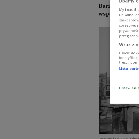
Dbamy o
Burić oraz Kom
My i nasi
5
p
współpracy w 
unikalne id
zaakceptowa
sprzeciwu 
prywatnośc
przeglądani
Wraz z n
Użycie dokł
identyfikac
treści, pom
Lista par
Ustawieni