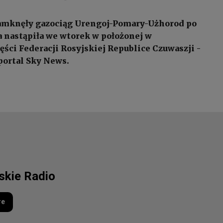
zamknęły gazociąg Urengoj-Pomary-Użhorod po
ra nastąpiła we wtorek w położonej w
ęści Federacji Rosyjskiej Republice Czuwaszji -
ortal Sky News.
lskie Radio
re