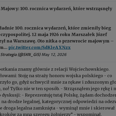
 Majowy: 100. rocznica wydarzeń, które wstrząsnęły
ładnie 100. rocznica wydarzeń, które zmieniły bieg
zeczypospolitej. 12 maja 1926 roku Marszałek Józef
szył na Warszawę. Oto nitka o przewrocie majowym –
ym…
pic.twitter.com/SdKleAXNzx
i Strategia (@SKN_GiS)
May 12, 2026
potkania znamy głównie z relacji Wojciechowskiego.
łowami: Stoję na straży honoru wojska polskiego - co
rzyło go, gdyż uchwycił mnie za rękaw i zduszonym g
, no! Tylko nie w ten sposób. - Strząsnąłem jego rękę i 
 dyskusji: - Reprezentuję tutaj Polskę, żądam dochodze
 na drodze legalnej, kategorycznej odpowiedzi na odez
ie droga legalna zamknięta - wyminął mnie i skierował 
 kroków za mną szeregu żołnierzy” - wspominał.