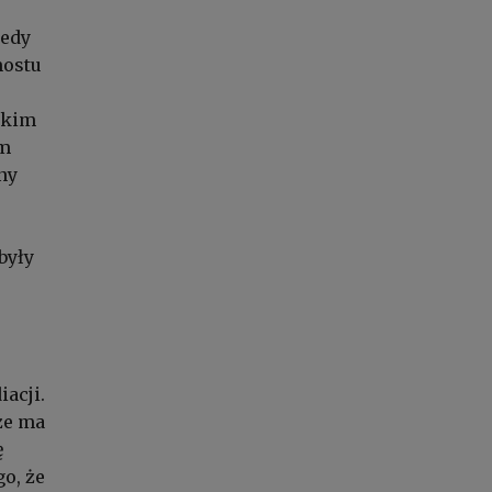
iedy
mostu
skim
im
ny
były
acji.
że ma
ę
o, że