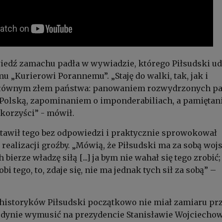
edź zamachu padła w wywiadzie, którego Piłsudski udz
u „Kurierowi Porannemu”. „Staję do walki, tak, jak i
głównym złem państwa: panowaniem rozwydrzonych par
 Polską, zapominaniem o imponderabiliach, a pamięta
 korzyści” - mówił.
tawił tego bez odpowiedzi i praktycznie sprowokował
 realizacji groźby. „Mówią, że Piłsudski ma za sobą woj
ch bierze władzę siłą [...] ja bym nie wahał się tego zrobić; 
obi tego, to, zdaje się, nie ma jednak tych sił za sobą” –
historyków Piłsudski początkowo nie miał zamiaru prz
jedynie wymusić na prezydencie Stanisławie Wojciech