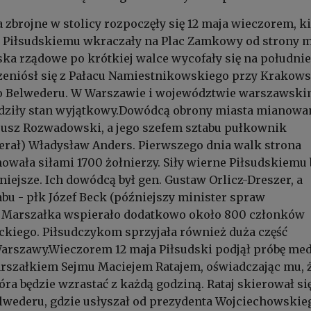
a zbrojne w stolicy rozpoczęły się 12 maja wieczorem, k
e Piłsudskiemu wkraczały na Plac Zamkowy od strony 
ska rządowe po krótkiej walce wycofały się na południe
rzeniósł się z Pałacu Namiestnikowskiego przy Krakow
o Belwederu. W Warszawie i województwie warszawsk
ziły stan wyjątkowy.Dowódcą obrony miasta mianowa
eusz Rozwadowski, a jego szefem sztabu pułkownik
erał) Władysław Anders. Pierwszego dnia walk strona
wała siłami 1700 żołnierzy. Siły wierne Piłsudskiemu 
niejsze. Ich dowódcą był gen. Gustaw Orlicz-Dreszer, a
abu - płk Józef Beck (późniejszy minister spraw
. Marszałka wspierało dodatkowo około 800 członków
ckiego. Piłsudczykom sprzyjała również duża część
rszawy.Wieczorem 12 maja Piłsudski podjął próbę medi
arszałkiem Sejmu Maciejem Ratajem, oświadczając mu, 
óra będzie wzrastać z każdą godziną. Rataj skierował si
lwederu, gdzie usłyszał od prezydenta Wojciechowskieg