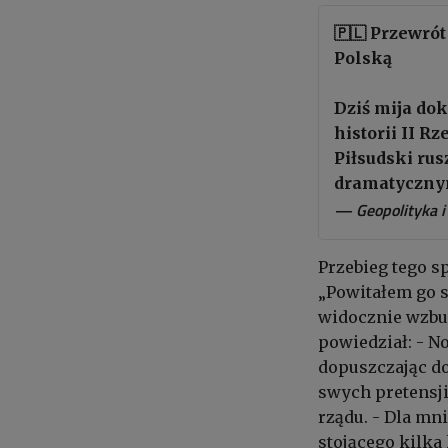
🇵🇱 Przewrót
Polską
Dziś mija dok
historii II R
Piłsudski ru
dramatyczn
— Geopolityka 
Przebieg tego s
„Powitałem go s
widocznie wzbu
powiedział: - No
dopuszczając do
swych pretensji
rządu. - Dla mn
stojącego kilka