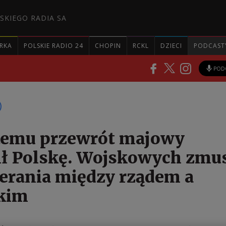
SKIEGO RADIA SA
RKA
POLSKIE RADIO 24
CHOPIN
RCKL
DZIECI
PODCAST
POD
 temu przewrót majowy
ił Polskę. Wojskowych zmus
erania między rządem a
skim