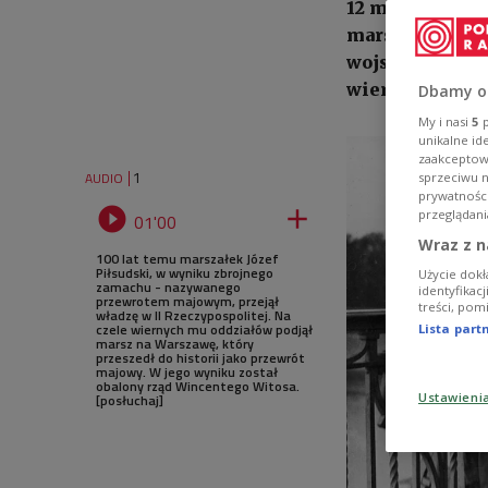
12 maja 1926 r.
marsz na Warsz
wojskowych zm
wiernością leg
Dbamy o
My i nasi
5
p
unikalne id
zaakceptowa
1
AUDIO
sprzeciwu 
prywatnośc


przeglądani
01'00
Wraz z n
100 lat temu marszałek Józef
Piłsudski, w wyniku zbrojnego
Użycie dokł
zamachu - nazywanego
identyfikac
przewrotem majowym, przejął
treści, pom
władzę w II Rzeczypospolitej. Na
czele wiernych mu oddziałów podjął
Lista par
marsz na Warszawę, który
przeszedł do historii jako przewrót
majowy. W jego wyniku został
obalony rząd Wincentego Witosa.
Ustawieni
[posłuchaj]