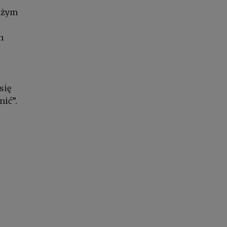
dużym
h
się
nić”.