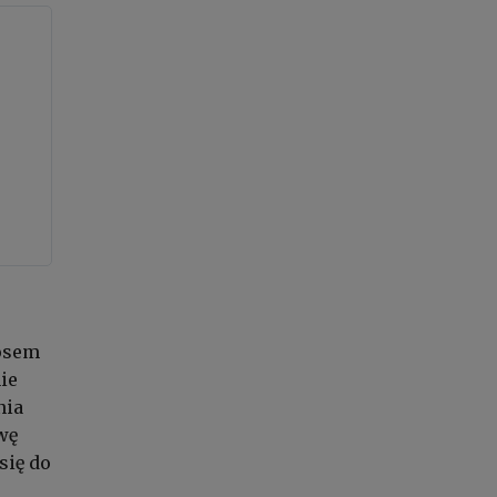
łosem
nie
nia
wę
się do