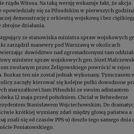
 rządu Witosa. Na taką wersję wskazuje fakt, że akcja
e opowiedziały się za Piłsudskim w pierwszych godzin
czej demonstrację z orkiestrą wojskową i bez ciężkieg
e zbrojne działania.
 ustępujący ze stanowiska ministra spraw wojskowych g
ski zarządził manewry pod Warszawą w okolicach
wierzając dowództwo nad zgromadzonymi tam oddzia
Nowy minister spraw wojskowych gen. Józef Malczews
tkom zwołanym przez Żeligowskiego powrócić w rejon
. Rozkaz ten nie został jednak wykonany. Tymczasem 
tolicy zaczęły kierować się kolejne pułki dowodzone pr
ych marszałkowi.Sam Piłsudski ze swoim adiutantem
jówka 12 maja przed południem. Chciał w Belwederze
prezydentem Stanisławem Wojciechowskim. Do dramatyc
ściwie krótkiej wymiany zdań między głową państwa a
aj znali się od czasów PPS-u) doszło tego samego dnia 
oście Poniatowskiego.