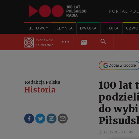
PORTAL POL
KIEROWCY
JEDYNKA
DWÓJKA
TRÓJKA
CZWÓ
Dodaj w Google
100 lat
Redakcja Polska
Historia
podziel
do wybi
Piłsud
12.05.2026 11:45