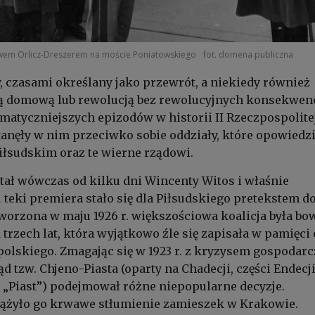
tawem Orlicz-Dreszerem na moście Poniatowskiego
fot. domena publiczna
czasami określany jako przewrót, a niekiedy również
 domową lub rewolucją bez rewolucyjnych konsekwenc
matyczniejszych epizodów w historii II Rzeczpospolitej
tanęły w nim przeciwko sobie oddziały, które opowiedzi
Piłsudskim oraz te wierne rządowi.
stał wówczas od kilku dni Wincenty Witos i właśnie
teki premiera stało się dla Piłsudskiego pretekstem d
worzona w maju 1926 r. większościowa koalicja była b
 trzech lat, która wyjątkowo źle się zapisała w pamięci 
olskiego. Zmagając się w 1923 r. z kryzysem gospodarc
ąd tzw. Chjeno-Piasta (oparty na Chadecji, części Endecj
„Piast”) podejmował różne niepopularne decyzje.
iążyło go krwawe stłumienie zamieszek w Krakowie.