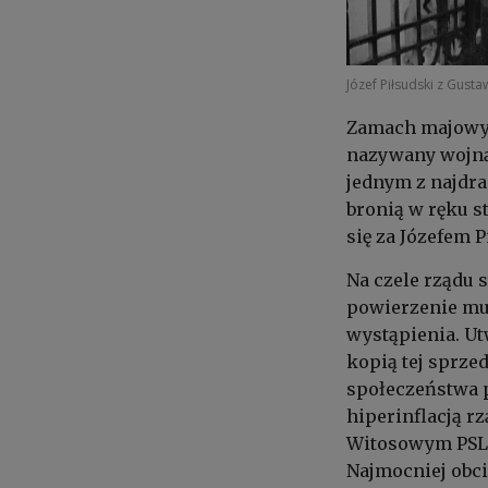
Józef Piłsudski z Gus
Zamach majowy, 
nazywany wojną
jednym z najdra
bronią w ręku s
się za Józefem 
Na czele rządu 
powierzenie mu 
wystąpienia. Ut
kopią tej sprzed
społeczeństwa p
hiperinflacją rz
Witosowym PSL 
Najmocniej obc