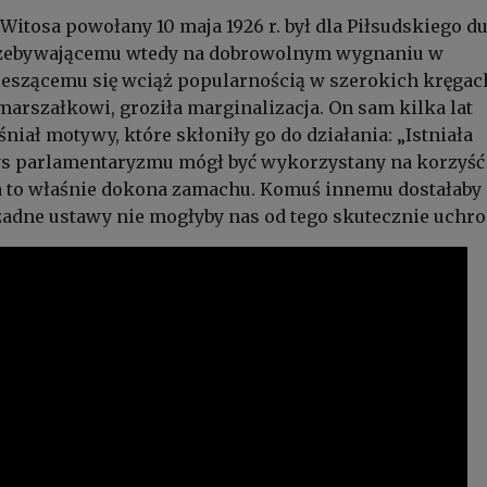
 Witosa powołany 10 maja 1926 r. był dla Piłsudskiego 
zebywającemu wtedy na dobrowolnym wygnaniu w
ieszącemu się wciąż popularnością w szerokich kręgac
arszałkowi, groziła marginalizacja. On sam kilka lat
śniał motywy, które skłoniły go do działania: „Istniała
zys parlamentaryzmu mógł być wykorzystany na korzyść
a to właśnie dokona zamachu. Komuś innemu dostałaby 
żadne ustawy nie mogłyby nas od tego skutecznie uchro