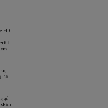
ielił
tii i
niem
sko,
jeśli
ejąć
owskim