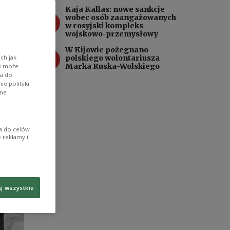
zął
Kaja Kallas: nowe sankcje
 a
3
wobec osób zaangażowanych
w rosyjski kompleks
wojskowo-przemysłowy
W Kijowie pożegnano
4
ch jak
polskiego wolontariusza
Marka Ruska-Wolskiego
ik może
wa do
e polityki
ane
ia do celów
 reklamy i
ę wszystkie