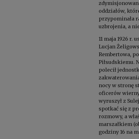
zdymisjonowanie
oddziałów, któr
przypominała ra
uzbrojenia, a ni
11 maja 1926 r.
Lucjan Żeligow
Rembertowa, po
Piłsudskiemu. 
polecił jednos
zakwaterowania
nocy w stronę s
oficerów wiern
wyruszył z Sule
spotkać się z 
rozmowy, a wła
marszałkiem (ob
godziny 16 na m