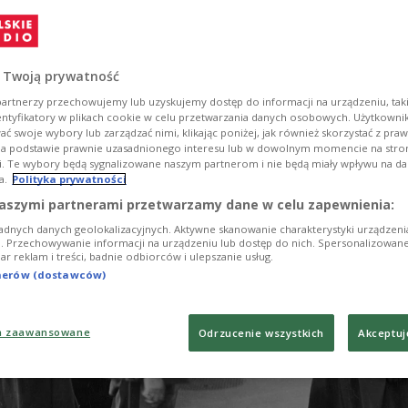
 Józef Piłsudski na czele wiernych sobie wojsk rozpoc
awę. Dokonany przez niego zamach podzielił Polskę,
usił do wybierania między uwielbianym wodzem a
alnemu rządowi.
 Twoją prywatność
artnerzy przechowujemy lub uzyskujemy dostęp do informacji na urządzeniu, taki
entyfikatory w plikach cookie w celu przetwarzania danych osobowych. Użytkown
ć swoje wybory lub zarządzać nimi, klikając poniżej, jak również skorzystać z pra
na podstawie prawnie uzasadnionego interesu lub w dowolnym momencie na stroni
i. Te wybory będą sygnalizowane naszym partnerom i nie będą miały wpływu na d
a.
Polityka prywatności
aszymi partnerami przetwarzamy dane w celu zapewnienia:
adnych danych geolokalizacyjnych. Aktywne skanowanie charakterystyki urządzen
ji. Przechowywanie informacji na urządzeniu lub dostęp do nich. Spersonalizowane
iar reklam i treści, badnie odbiorców i ulepszanie usług.
tnerów (dostawców)
a zaawansowane
Odrzucenie wszystkich
Akceptuj