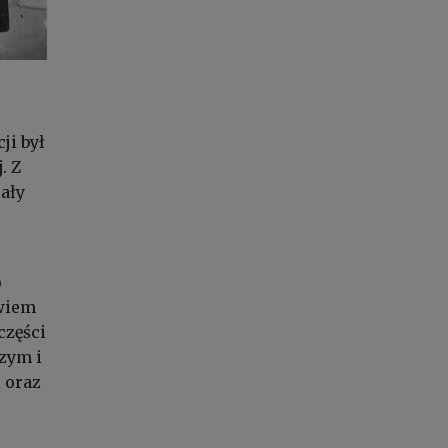
ji był
. Z
ały
o
owiem
części
zym i
i oraz