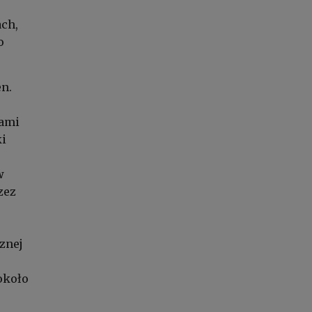
ach,
o
en.
łami
ki
w
zez
znej
około