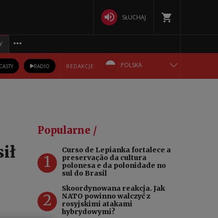
SŁUCHAJ
Y
POLSKA
CASTY
RADIO
REDAKCJE:
ENGLISH
БЕЛАРУСКАЯ
Popularne /
DEUTSCH
ił
Curso de Lepianka fortalece a
1
preservação da cultura
РУССКИЙ
polonesa e da polonidade no
sul do Brasil
УКРАЇНСЬКА
Skoordynowana reakcja. Jak
2
NATO powinno walczyć z
rosyjskimi atakami
hybrydowymi?