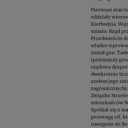
Pierwsze starci
oddziały wiern
Kierbedzia. Woj
miasta. Rząd p
Przedmieściu d
władze wprowad
został gen. Tad
(późniejszy gen
rządowa dyspono
dwukrotnie licz
szefem jego szt
zagranicznych)
Związku Strzele
mieszkańców Wa
Spotkał się z m
przewagę sił, kt
następnie do Be