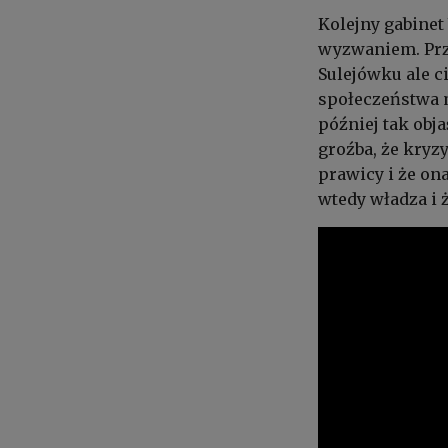
Kolejny gabinet
wyzwaniem. Pr
Sulejówku ale c
społeczeństwa m
później tak obja
groźba, że kry
prawicy i że on
wtedy władza i 