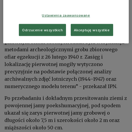
kolejny etap badań. Decyzję podjęto bazując na
archiwalnym dokumencie, z którego wynika, że
trzy lata po zakończeniu oficjalnych, powojennych
Ustawienia zaawansowane
ekshumacji, odnaleziono w tym miejscu szczątki
kolejnych 14 mężczyzn.
Odrzucenie wszystkich
Akceptuję wszystkie
„Głównym celem obecnych badań była weryfikacja
metodami archeologicznymi grobu zbiorowego
ofiar egzekucji z 26 lutego 1940 r. Zasięg i
lokalizację pierwotnej mogiły wytyczono
precyzyjnie na podstawie połączonej analizy
archiwalnych zdjęć lotniczych (1944–1947) oraz
numerycznego modelu terenu” - przekazał IPN.
Po przebadaniu i dokładnym przesitowaniu ziemi z
powojennej jamy poekshumacyjnej, pod spodem
ukazał się zarys pierwotnej jamy grobowej o
długości około 7,5 m i szerokości około 2 m oraz
miąższości około 50 cm.