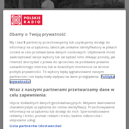
Więźniowie z zawiązanymi oczami sfotografowani przed egzekucją w
Palmirach
fot. domena publiczna
Lasy wokół Palmir to miejsce jednych z
Dbamy o Twoją prywatność
najtragiczniejszych zbrodni z okresu II wojny
My i nasi
5
partnerzy przechowujemy lub uzyskujemy dostęp do
światowej. W latach 1939–1941 Niemcy
informacji na urządzeniu, takich jak unikalne identyfikatory w plikach
przeprowadzali tu masowe egzekucje polskiej
cookie w celu przetwarzania danych osobowych. Użytkownik może
zaakceptować swoje wybory lub zarządzać nimi, klikając poniżej, jak
inteligencji, więźniów politycznych i działaczy
również skorzystać z prawa do sprzeciwu na podstawie prawnie
społecznych.
uzasadnionego interesu lub w dowolnym momencie na stronie
polityki prywatności. Te wybory będą sygnalizowane naszym
partnerom i nie będą miały wpływu na dane przeglądania.
Polityka
prywatności
„Mimo upływu dekad wciąż powracamy w to
miejsce z pracami archeologicznymi, aby mieć
Wraz z naszymi partnerami przetwarzamy dane w
celu zapewnienia:
pewność, że szczątki wszystkich pomordowanych
Użycie dokładnych danych geolokalizacyjnych. Aktywne skanowanie
zostały odnalezione i godnie upamiętnione” -
charakterystyki urządzenia do celów identyfikacji. Przechowywanie
zaznaczył IPN.
informacji na urządzeniu lub dostęp do nich. Spersonalizowane
reklamy i treści, pomiar reklam i treści, badnie odbiorców i
ulepszanie usług.
W drugim tygodniu maja badacze przeprowadzili
Lista partnerów (dostawców)