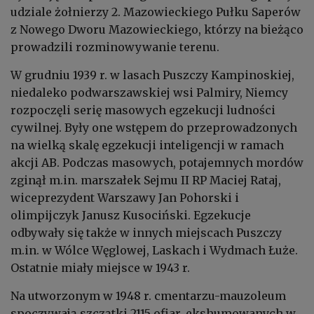
udziale żołnierzy 2. Mazowieckiego Pułku Saperów
z Nowego Dworu Mazowieckiego, którzy na bieżąco
prowadzili rozminowywanie terenu.
W grudniu 1939 r. w lasach Puszczy Kampinoskiej,
niedaleko podwarszawskiej wsi Palmiry, Niemcy
rozpoczęli serię masowych egzekucji ludności
cywilnej. Były one wstępem do przeprowadzonych
na wielką skalę egzekucji inteligencji w ramach
akcji AB. Podczas masowych, potajemnych mordów
zginął m.in. marszałek Sejmu II RP Maciej Rataj,
wiceprezydent Warszawy Jan Pohorski i
olimpijczyk Janusz Kusociński. Egzekucje
odbywały się także w innych miejscach Puszczy
m.in. w Wólce Węglowej, Laskach i Wydmach Łuże.
Ostatnie miały miejsce w 1943 r.
Na utworzonym w 1948 r. cmentarzu-mauzoleum
spoczywają szczątki 2115 ofiar, ekshumowanych w