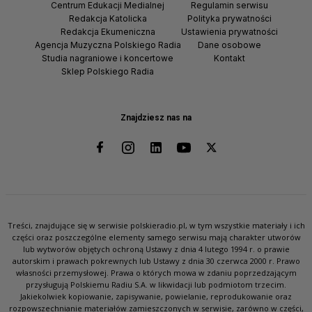
Centrum Edukacji Medialnej
Regulamin serwisu
Redakcja Katolicka
Polityka prywatności
Redakcja Ekumeniczna
Ustawienia prywatności
Agencja Muzyczna Polskiego Radia
Dane osobowe
Studia nagraniowe i koncertowe
Kontakt
Sklep Polskiego Radia
Znajdziesz nas na
Treści, znajdujące się w serwisie polskieradio.pl, w tym wszystkie materiały i ich
części oraz poszczególne elementy samego serwisu mają charakter utworów
lub wytworów objętych ochroną Ustawy z dnia 4 lutego 1994 r. o prawie
autorskim i prawach pokrewnych lub Ustawy z dnia 30 czerwca 2000 r. Prawo
własności przemysłowej. Prawa o których mowa w zdaniu poprzedzającym
przysługują Polskiemu Radiu S.A. w likwidacji lub podmiotom trzecim.
Jakiekolwiek kopiowanie, zapisywanie, powielanie, reprodukowanie oraz
rozpowszechnianie materiałów zamieszczonych w serwisie, zarówno w części,