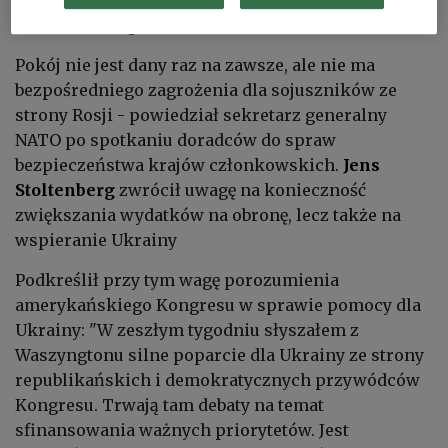
Donald Trump
.
Pokój nie jest dany raz na zawsze, ale nie ma
bezpośredniego zagrożenia dla sojuszników ze
strony Rosji - powiedział sekretarz generalny
NATO po spotkaniu doradców do spraw
bezpieczeństwa krajów członkowskich.
Jens
Stoltenberg
zwrócił uwagę na konieczność
zwiększania wydatków na obronę, lecz także na
wspieranie Ukrainy
Podkreślił przy tym wagę porozumienia
amerykańskiego Kongresu w sprawie pomocy dla
Ukrainy: "W zeszłym tygodniu słyszałem z
Waszyngtonu silne poparcie dla Ukrainy ze strony
republikańskich i demokratycznych przywódców
Kongresu. Trwają tam debaty na temat
sfinansowania ważnych priorytetów. Jest