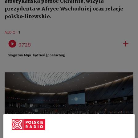
amerykańska pomoc Ukrainie, wizyta
prezydenta w Afryce Wschodniej oraz relacje
polsko-litewskie.
1
AUDIO


07'28
Magazyn Mija Tydzień [posłuchaj]