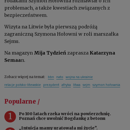
rodakami Szymon Hołownia rozmawiał o ich
problemach, a także kwestiach związanych z
bezpieczeństwem.
Wizyta na Litwie była pierwszą podróżą
zagraniczną Szymona Hołowni w roli marszałka
Sejmu.
Na magazyn
Mija Tydzień
zaprasza
Katarzyna
Semaa
n.
bbn
nato
wojna na ukrainie
Zobacz więcej na temat:
relacje polsko-litewskie
prezydent
afryka
litwa
sejm
szymon hołownia
Popularne /
1
Po 100 latach rzeka wróci na powierzchnię.
Poznań chce uwolnić Bogdankę z betonu
„Intuicja mamy uratowała mi życie”.