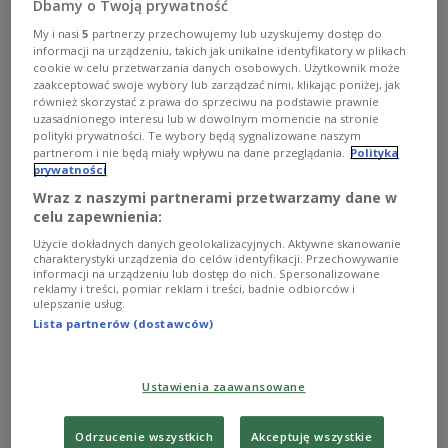
Dbamy o Twoją prywatność
My i nasi
5
partnerzy przechowujemy lub uzyskujemy dostęp do
informacji na urządzeniu, takich jak unikalne identyfikatory w plikach
cookie w celu przetwarzania danych osobowych. Użytkownik może
zdjęcie ilustracyjne
https://twitter.com/BBN_PL
zaakceptować swoje wybory lub zarządzać nimi, klikając poniżej, jak
również skorzystać z prawa do sprzeciwu na podstawie prawnie
uzasadnionego interesu lub w dowolnym momencie na stronie
W proceduralnym głosowaniu Senat USA
polityki prywatności. Te wybory będą sygnalizowane naszym
skierował do dalszych prac nowy pakiet pomocy
partnerom i nie będą miały wpływu na dane przeglądania.
Polityka
prywatności
dla Ukrainy, Izraela i Tajwanu
Wraz z naszymi partnerami przetwarzamy dane w
celu zapewnienia:
Za projektem ustawy w tej sprawie głosowało 67
Użycie dokładnych danych geolokalizacyjnych. Aktywne skanowanie
senatorów, 32 było przeciw. Z projektu zostały
charakterystyki urządzenia do celów identyfikacji. Przechowywanie
informacji na urządzeniu lub dostęp do nich. Spersonalizowane
wykreślone zapisy dotyczące zabezpieczenia
reklamy i treści, pomiar reklam i treści, badnie odbiorców i
ulepszanie usług.
południowej granicy Stanów Zjednoczonych.
Lista partnerów (dostawców)
Wczoraj republikanie w amerykańskim Senacie
odrzucili pakiet wsparcia Ukrainy, Izraela i
Ustawienia zaawansowane
Tajwanu przy jednoczesnym wzmocnieniu
ochrony południowej granicy USA. Do odrzucenia
Odrzucenie wszystkich
Akceptuję wszystkie
kompromisu w tej sprawie wzywał
były prezydent