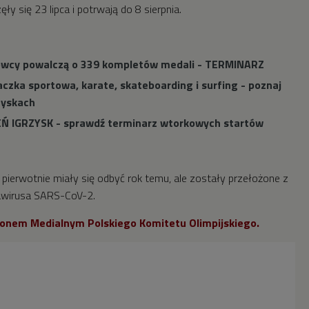
ły się 23 lipca i potrwają do 8 sierpnia.
towcy powalczą o 339 kompletów medali - TERMINARZ
czka sportowa, karate, skateboarding i surfing - poznaj
zyskach
IEŃ IGRZYSK - sprawdź terminarz wtorkowych startów
 pierwotnie miały się odbyć rok temu, ale zostały przełożone z
awirusa SARS-CoV-2.
tronem Medialnym Polskiego Komitetu Olimpijskiego.