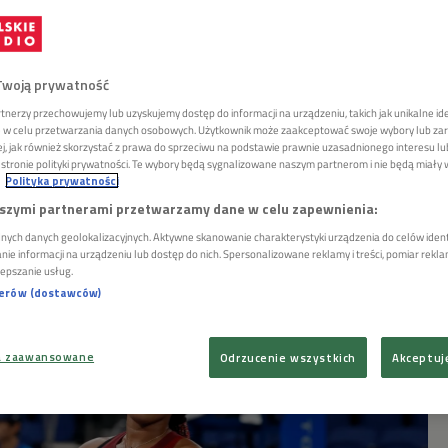
 Osaka dołączyła do Świątek.
Twoją prywatność
porażka Japonki w trzeciej
tnerzy przechowujemy lub uzyskujemy dostęp do informacji na urządzeniu, takich jak unikalne id
ie w celu przetwarzania danych osobowych. Użytkownik może zaakceptować swoje wybory lub zar
żej, jak również skorzystać z prawa do sprzeciwu na podstawie prawnie uzasadnionego interesu 
tronie polityki prywatności. Te wybory będą sygnalizowane naszym partnerom i nie będą miały
Polityka prywatności
szymi partnerami przetwarzamy dane w celu zapewnienia:
go rankingu tenisistek i wielka nadzieja gospodarzy
nych danych geolokalizacyjnych. Aktywne skanowanie charakterystyki urządzenia do celów identy
e informacji na urządzeniu lub dostęp do nich. Spersonalizowane reklamy i treści, pomiar reklam 
w trzeciej rundze turnieju olimpijskiego w Tokio.
lepszanie usług.
Czeszką Marketą Vondrousovą 1:6, 4:6.
nerów (dostawców)
a zaawansowane
Odrzucenie wszystkich
Akceptuj