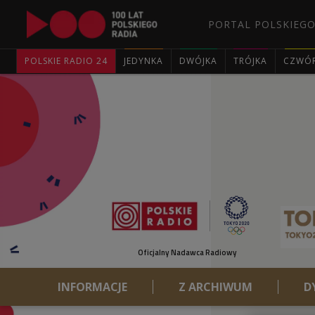
PORTAL POLSKIEGO
POLSKIE RADIO 24
JEDYNKA
DWÓJKA
TRÓJKA
CZWÓ
Oficjalny Nadawca Radiowy
INFORMACJE
Z ARCHIWUM
D