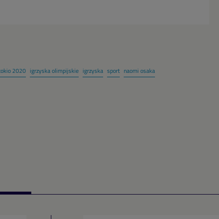
tokio 2020
igrzyska olimpijskie
igrzyska
sport
naomi osaka