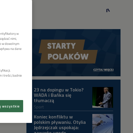
entyfikatory w
ządzać nimi,
lub w dowolnym
 wpływu na dane
fikacji.
i treści, badnie
23 na dopingu w Tokio?
WADA i Bańka się
tłumaczą
Sport
ę wszystkie
Koniec konfliktu w
polskim pływaniu. Otylia
Jędrzejczak uspokaja:
zawarto ugodę