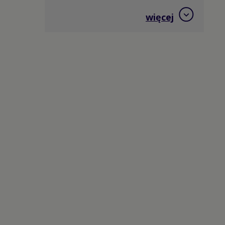
Hokej na trawie
więcej
Jeździectwo
Judo
Kajakarstwo
Kajakarstwo górskie
Karate
Kolarstwo BMX
Kolarstwo górskie