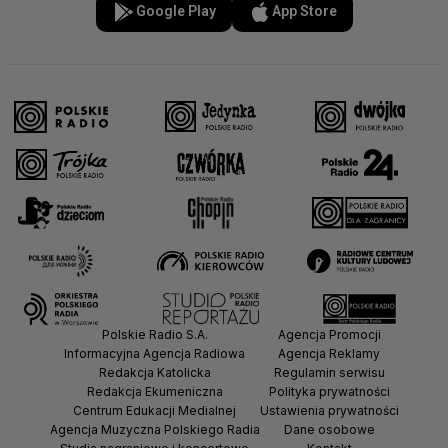
Google Play
App Store
Polskie Radio S.A.
Agencja Promocji
Informacyjna Agencja Radiowa
Agencja Reklamy
Redakcja Katolicka
Regulamin serwisu
Redakcja Ekumeniczna
Polityka prywatności
Centrum Edukacji Medialnej
Ustawienia prywatności
Agencja Muzyczna Polskiego Radia
Dane osobowe