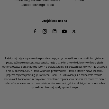
Studia nagraniowe i koncertowe
Kontakt
Sklep Polskiego Radia
Znajdziesz nas na
Treści, znajdujące się w serwisie polskieradio.pl, w tym wszystkie materiały i ich części oraz
poszczególne elementy samego serwisu mają charakter utworów lub wytworów objętych
ochroną Ustawy z dnia 4 lutego 1994 r. o prawie autorskim i prawach pokrewnych lub Ustawy z
dnia 30 czerwca 2000 r. Prawo własności przemysłowej. Prawa o których mowa w zdaniu
poprzedzającym przysługują Polskiemu Radiu S.A. w likwidacji lub podmiotom trzecim.
Jakiekolwiek kopiowanie, zapisywanie, powielanie, reprodukowanie oraz rozpowszechnianie
materiałów zamieszczonych w serwisie, zarówno w części, jak i w całości jest zabronione bez
uprzedniej pisemnej zgody uprawnionego.