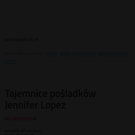
polskieradio.pl, ei
Zobacz więcej na temat:
europa
gdańsk
jennifer lopez
koncerty w polsce
madryt
Tajemnice pośladków
Jennifer Lopez
ostatnia aktualizacja:
12.03.2012 00:30