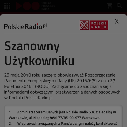
shopping_cart


SŁUCHAJ
X

Szanowny
Polskie Radio
Muzyka
Wydarzenia
Użytkowniku
Jennifer Lopez w Polsce: bilet
kupisz na stadionie
25 maja 2018 roku zaczęło obowiązywać Rozporządzenie
Parlamentu Europejskiego i Rady (UE) 2016/679 z dnia 27
kwietnia 2016 r (RODO). Zachęcamy do zapoznania się z
informacjami dotyczącymi przetwarzania danych osobowych
w Portalu PolskieRadio.pl
ostatnia aktualizacja:
27.09.2012 10:34
1.
Administratorem Danych jest Polskie Radio S.A. z siedzibą w
Warszawie, al. Niepodległości 77/85, 00-977 Warszawa.
2.
W sprawach związanych z Pani/a danymi należy kontaktować
Gwiazda muzyki pop, aktorka i jedna z