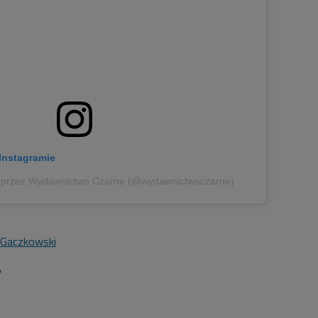
Instagramie
y przez Wydawnictwo Czarne (@wydawnictwoczarne)
 Gaczkowski
5