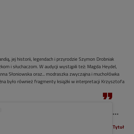
ndią, jej historii, legendach i przyrodzie Szymon Drobniak
kom i słuchaczom. W audycji wystąpili też: Magda Heydel,
anna Słoniowska oraz... modraszka zwyczajna i muchołówka
żna było również fragmenty książki w interpretacji Krzysztofa
***
Tytuł