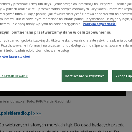
artnerzy przechowujemy lub uzyskujemy dostęp do informacji na urządzeniu, takich jak
ory w plikach cookie w celu przetwarzania danych osobowych. Użytkownik może zaakcep
arządzać nimi, klikając poniżej, jak również skorzystać z prawa do sprzeciwu na podsta
go interesu lub w dowolnym momencie na stronie polityki prywatności. Te wybory będą 
nerom i nie będą miały wpływu na dane przeglądania.
Polityka prywatności
szymi partnerami przetwarzamy dane w celu zapewnienia:
dnych danych geolokalizacyjnych. Aktywne skanowanie charakterystyki urządzenia do ce
i. Przechowywanie informacji na urządzeniu lub dostęp do nich. Spersonalizowane reklamy 
m i treści, badnie odbiorców i ulepszanie usług.
nerów (dostawców)
a zaawansowane
Odrzucenie wszystkich
Akceptuj
znie modraszką
Foto: PAP/Marcin Gadomski
polskieradio.pl >>>
 Do wietrznych i słonych morskich łąk. Do osad będących przede
 owiec, a dopiero w drugiej kolejności nielicznych ludzi. Do