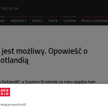
 RADIA SA
RKA
KIEROWCY
DZIECI
TEATR
CHOPIN
PR DLA ZAGRAN

 jest możliwy. Opowieść o
Gotlandią
 Gotlandii", a Szymon Drobniak co roku spędza tam
ące, pochłonięty badaniem ptaków i bezczasowością.
e, z dala od głównych szlaków turystycznych,
iż w ciągłym pośpiechu stałego lądu.
Twoją prywatność