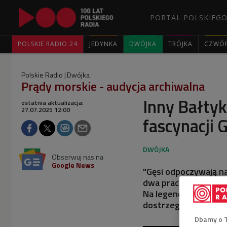
PORTAL POLSKIEGO
POLSKIE RADIO 24
JEDYNKA
DWÓJKA
TRÓJKA
CZWÓ
Polskie Radio
Dwójka
Prądy morskie - audycja archiwalna
Inny Bałtyk
ostatnia aktualizacja:
27.07.2025 12:00
fascynacji 
Obserwuj nas na
Google News
"Gęsi odpoczywają na
dwa pracowite miesi
Na legendarnej wyspi
dostrzegamy więcej n
Dbamy o 