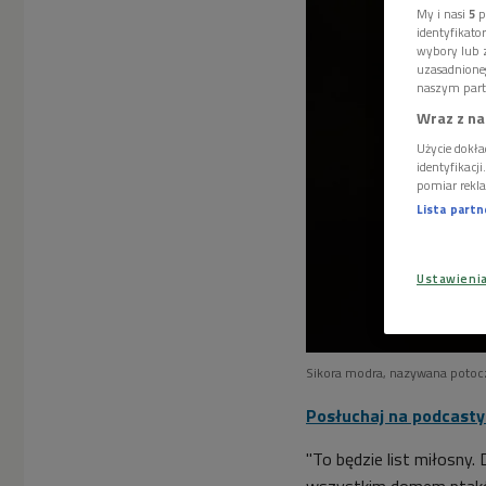
My i nasi
5
p
identyfikat
wybory lub z
uzasadnione
naszym part
Wraz z na
Użycie dokła
identyfikacj
pomiar rekla
Lista part
Ustawieni
Sikora modra, nazywana potoc
Posłuchaj na podcasty.
"To będzie list miłosny.
wszystkim domem ptaków i