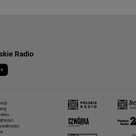
lskie Radio
re
ocji
amy
rwisu
atności
ywatności
we