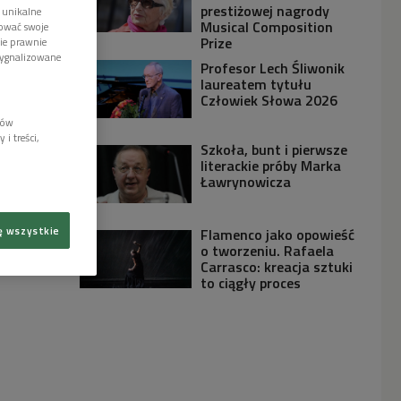
prestiżowej nagrody
 unikalne
Musical Composition
tować swoje
Prize
wie prawnie
sygnalizowane
Profesor Lech Śliwonik
laureatem tytułu
Człowiek Słowa 2026
lów
i treści,
Szkoła, bunt i pierwsze
literackie próby Marka
Ławrynowicza
ę wszystkie
Flamenco jako opowieść
o tworzeniu. Rafaela
Carrasco: kreacja sztuki
to ciągły proces