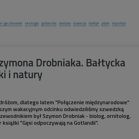
in gaczkowski
ekologia
gotlandia
dwójka
szwecja
bałtyk
ptaki
reportaż
Szymona Drobniaka. Bałtycka
i i natury
odróżom, dlatego latem "Połączenie międzynarodowe"
wszym wakacyjnym odcinku odwiedziliśmy szwedzką
zewodnikiem był Szymon Drobniak - biolog, ornitolog,
 książki "Gęsi odpoczywają na Gotlandii".