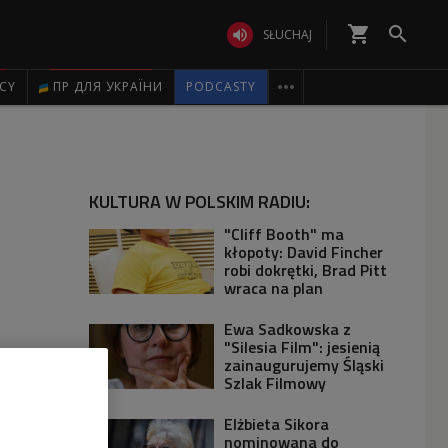
shopping_cart


SŁUCHAJ

ICY
ПР ДЛЯ УКРАЇНИ
PODCASTY
KULTURA W POLSKIM RADIU:
"Cliff Booth" ma
kłopoty: David Fincher
robi dokrętki, Brad Pitt
wraca na plan
Ewa Sadkowska z
"Silesia Film": jesienią
zainaugurujemy Śląski
Szlak Filmowy
Elżbieta Sikora
nominowana do