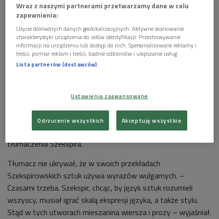
Wraz z naszymi partnerami przetwarzamy dane w celu
zapewnienia:
Użycie dokładnych danych geolokalizacyjnych. Aktywne skanowanie
charakterystyki urządzenia do celów identyfikacji. Przechowywanie
informacji na urządzeniu lub dostęp do nich. Spersonalizowane reklamy i
treści, pomiar reklam i treści, badnie odbiorców i ulepszanie usług.
Lista partnerów (dostawców)
Piotr Kamiński
Foto: Grzegorz Śledź
Ustawienia zaawansowane
Piotr Kamiński 22 kwietnia odebrał nagrodę ZAIKSu za
tłumaczenie literatury angielskiej i francuskiej na język polski.
Odrzucenie wszystkich
Akceptuję wszystkie
W rozmowie z Barbarą Schabowską opowiadał o sztuce
tłumaczenia Szekspira.
Tłumacz nie ukrywał, że w swoich przekładach
Szekspirowskich sztuk używa wyrazów wulgarnych. –
Czasami trzeba. Szekspir, chcąc, by język sztuk rozumieli
wszyscy, musiał igrać skalą ekspresji języka, a także stylu.
Stąd w tych utworach mieszanina wiersza i prozy – wyjaśniał.