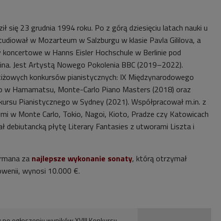
ził się 23 grudnia 1994 roku. Po z górą dziesięciu latach nauki u
tudiował w Mozarteum w Salzburgu w klasie Pavla Gililova, a
 koncertowe w Hanns Eisler Hochschule w Berlinie pod
sina. Jest Artystą Nowego Pokolenia BBC (2019–2022).
tiżowych konkursów pianistycznych: IX Międzynarodowego
o w Hamamatsu, Monte-Carlo Piano Masters (2018) oraz
rsu Pianistycznego w Sydney (2021). Współpracował m.in. z
mi w Monte Carlo, Tokio, Nagoi, Kioto, Pradze czy Katowicach
 debiutancką płytę Literary Fantasies z utworami Liszta i
ermana za
najlepsze wykonanie sonaty
, którą otrzymał
owenii, wynosi 10.000 €.
v po ogłoszeniu wyników XVIII Konkursu