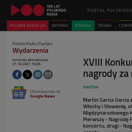
PORTAL POLSKIEGO
POLSKIE RADIO 24
JEDYNKA
DWÓJKA
TRÓJKA
CZWÓ
Polskie Radio
Dwójka
Wydarzenia
XVIII Konku
ostatnia aktualizacja:
21.10.2021 10:05
nagrody za 
Obserwuj nas na
Google News
Martin Garcia Garcia 
Włochy i Słowenię, ot
Międzynarodowego Ko
Pierwszy - Nagrodę 
koncertu, drugi - Na