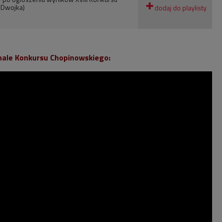
(Dwojka)
inale Konkursu Chopinowskiego: