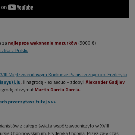
a za
najlepsze wykonanie mazurków
(5000 €)
zlika z Polski.
XVIII Międzynarodowym Konkursie Pianistycznym im. Fryderyka
iaoyu) Liu
.
II nagrodę - ex aequo - zdobyli
Alexander Gadjiev
 nagrodę otrzymał
Martin Garcia Garcia.
ach przeczytasz tutaj >>>
7 pianistów z całego świata współzawodniczyło w XVIII
sie Chopinowskim im. Fryderyka Chopina. Przez cały czas