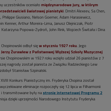
py uczestników oceniało
międzynarodowe jury, w którym
rzedstawicieli światowej pianistyki
: Dmitri Alexeev, Sa Chen,
, Philippe Giusiano, Nelson Goerner, Adam Harasiewicz,
in Kenner, Arthur Moreira-Lima, Janusz Olejniczak, Piotr
 Katarzyna Popowa-Zydroń, John Rink, Wojciech Świtała i Dina
 Chopinowski odbył się
w styczniu 1927 roku
. Jego
. Jerzy Żurawlew z Państwowej Wyższej Szkoły Muzycznej
rsie Chopinowskim w 1927 roku wzięło udział 26 pianistów z 7
szej nagrody został pianista ze Związku Radzieckiego Lew
zdobył Stanisław Szpinalski.
XVIII Konkurs Pianistyczny im. Fryderyka Chopina
został
 wyczekiwane eliminacje rozpoczęły się 12 lipca w
Filharmonii
e
i transmitowane były na
stronie internetowej Programu 2
misja dzięki uprzejmości Narodowego Instytutu Fryderyka