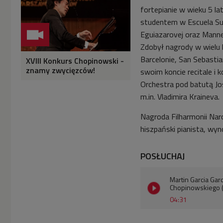
fortepianie w wieku 5 la
studentem w Escuela Sup
Eguiazarovej oraz Manne
Zdobył nagrody w wielu k
Barcelonie, San Sebastia
XVIII Konkurs Chopinowski -
znamy zwycięzców!
swoim koncie recitale i 
Orchestra pod batutą Jo
m.in. Vladimira Kraineva.
Nagroda Filharmonii Na
hiszpański pianista, wyn
POSŁUCHAJ
Martin Garcia Gar
Chopinowskiego 
04:31