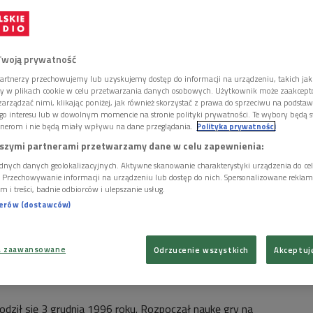
Twoją prywatność
artnerzy przechowujemy lub uzyskujemy dostęp do informacji na urządzeniu, takich jak
ory w plikach cookie w celu przetwarzania danych osobowych. Użytkownik może zaakcep
arządzać nimi, klikając poniżej, jak również skorzystać z prawa do sprzeciwu na podsta
go interesu lub w dowolnym momencie na stronie polityki prywatności. Te wybory będą 
nerom i nie będą miały wpływu na dane przeglądania.
Polityka prywatności
szymi partnerami przetwarzamy dane w celu zapewnienia:
dnych danych geolokalizacyjnych. Aktywne skanowanie charakterystyki urządzenia do ce
i. Przechowywanie informacji na urządzeniu lub dostęp do nich. Spersonalizowane reklamy 
m i treści, badnie odbiorców i ulepszanie usług.
nerów (dostawców)
a zaawansowane
Odrzucenie wszystkich
Akceptuj
nder Gadjiev (P)
Foto: Darek Golik/Wojciech Grzędziński/NIFC
odził się 3 grudnia 1996 roku. Rozpoczął naukę gry na