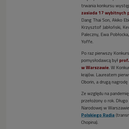
trwania konkursu wystę
zasiada 17 wybitnych p
Dang Thai Son, Akiko Ebi
Krzysztof Jabłoński, Kev
Paleczny, Ewa Pobłocka,
Yoffe.
Po raz pierwszy Konkurs
pomysłodawcą był
prof
w Warszawie
. W Konku
krajów. Laureatem pierw
Oborin, a drugą nagrodę 
Ze względu na pandemię
przełożony o rok. Długo
Narodowej w Warszawi
Polskiego Radia
(trans
Chopina).