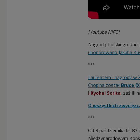
[Youtube NIFC]
Nagrodą Polskiego Radi
uhonorowano
Jakuba Kus
***
Laureatem I nagrody w 
Chopina został
Bruce (X
i Kyohei Sorita
, zaś III
O wszystkich zwycięzc
***
Od 3 października br. 8
Międzynarodowym Konkur