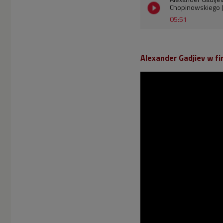
Chopinowskiego 
05:51
Alexander Gadjiev w f