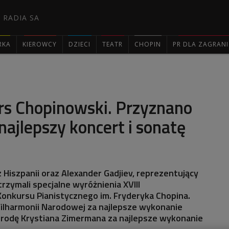
 RADIA SA
RKA
KIEROWCY
DZIECI
TEATR
CHOPIN
PR DLA ZAGRAN

rs Chopinowski. Przyznano
najlepszy koncert i sonatę
z Hiszpanii oraz Alexander Gadjiev, reprezentujący
rzymali specjalne wyróżnienia XVIII
nkursu Pianistycznego im. Fryderyka Chopina.
Filharmonii Narodowej za najlepsze wykonanie
grodę Krystiana Zimermana za najlepsze wykonanie