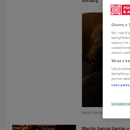
sonaty.
Dbamy o 
My i nasi
5
p
identyfikat
wybory lub z
uzasadnione
naszym part
Wraz z na
Użycie dokła
identyfikacj
pomiar rekla
Lista part
Ustawieni
Martin Garcia Garcia (L) i Alexa
Martin Garcia Garcia
ur