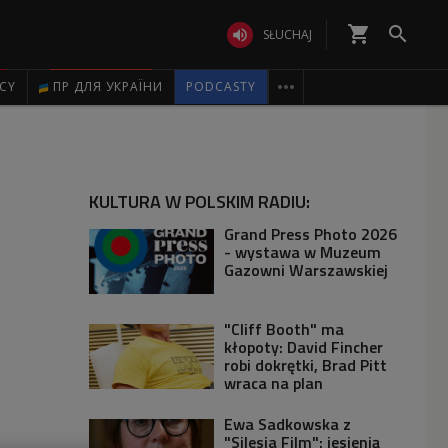
shopping_cart


SŁUCHAJ

ICY
ПР ДЛЯ УКРАЇНИ
PODCASTY
KULTURA W POLSKIM RADIU:
Grand Press Photo 2026
- wystawa w Muzeum
Gazowni Warszawskiej
"Cliff Booth" ma
kłopoty: David Fincher
robi dokrętki, Brad Pitt
wraca na plan
Ewa Sadkowska z
"Silesia Film": jesienią