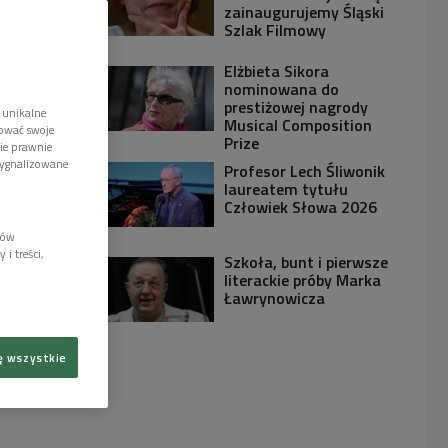
zainaugurujemy Śląski
Szlak Filmowy
Elżbieta Sikora
nominowana do
prestiżowej nagrody
 unikalne
Musical Composition
tować swoje
Prize
wie prawnie
sygnalizowane
Profesor Lech Śliwonik
laureatem tytułu
Człowiek Słowa 2026
lów
i treści,
Szkoła, bunt i pierwsze
literackie próby Marka
Ławrynowicza
ę wszystkie