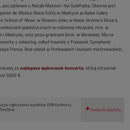
t, początkowo u Natalii Mazoun i Ilyi Goldfarba. Obecnie jest
erior de Música Reina Sofía w Madrycie w klasie Galiny
s School of Music w Nowym Jorku w klasie Jerome'a Rose'a.
onkursach pianistycznych w rodzinnej Hiszpanii, m.in. w
n i Madrycie, oraz poza granicami (m.in. w Moskwie). Ma na
koncerty z orkiestrą, odbył tournée z Freixenet Symphonic
sepa Ponsa. Brał udział w festiwalach i kursach mistrzowskich,
rodowej za
najlepsze wykonanie koncertu
, którą otrzymał
osi 5000 €.
cia po ogłoszeniu wyników XVIII Konkursu
(Dwójka)