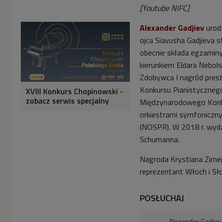
[Youtube NIFC]
Alexander Gadjiev
u
rod
ojca Siavusha Gadjieva s
obecnie składa egzaminy
kierunkiem Eldara Nebol
Zdobywca I nagród pres
Konkursu Pianistyczneg
XVIII Konkurs Chopinowski -
zobacz serwis specjalny
Międzynarodowego Konku
orkiestrami symfoniczny
(NOSPR). W 2018 r. wydał
Schumanna.
Nagroda Krystiana Zim
reprezentant Włoch i Sł
POSŁUCHAJ
Alexander Gadije