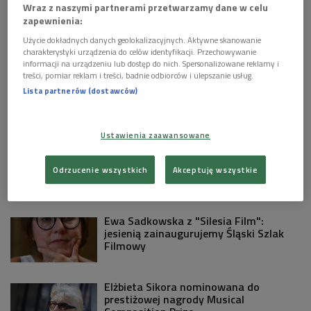
KULTURA W POLSKIM RADIU:
Wraz z naszymi partnerami przetwarzamy dane w celu
zapewnienia:
Biżuteria, która staje się sztuką.
Mistrzowie powojennego jubilerstwa z
Użycie dokładnych danych geolokalizacyjnych. Aktywne skanowanie
Gliwic
charakterystyki urządzenia do celów identyfikacji. Przechowywanie
informacji na urządzeniu lub dostęp do nich. Spersonalizowane reklamy i
treści, pomiar reklam i treści, badnie odbiorców i ulepszanie usług.
Grand Press Photo 2026 - wystawa w
Lista partnerów (dostawców)
Muzeum Gazowni Warszawskiej
Ustawienia zaawansowane
"Cliff Booth" ma kłopoty: David Fincher
robi dokrętki, Brad Pitt wraca na plan
Odrzucenie wszystkich
Akceptuję wszystkie
Ewa Sadkowska z "Silesia Film":
jesienią zainaugurujemy Śląski Szlak
Filmowy
Elżbieta Sikora nominowana do
prestiżowej nagrody Musical