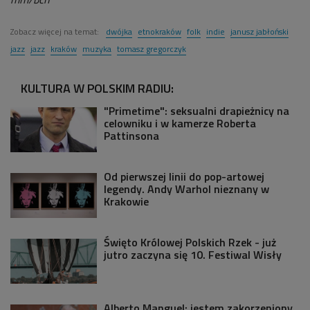
Zobacz więcej na temat:
dwójka
etnokraków
folk
indie
janusz jabłoński
jazz
jazz
kraków
muzyka
tomasz gregorczyk
KULTURA W POLSKIM RADIU:
"Primetime": seksualni drapieżnicy na
celowniku i w kamerze Roberta
Pattinsona
Od pierwszej linii do pop-artowej
legendy. Andy Warhol nieznany w
Krakowie
Święto Królowej Polskich Rzek - już
jutro zaczyna się 10. Festiwal Wisły
Alberto Manguel: jestem zakorzeniony