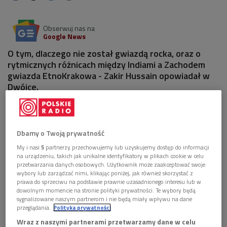
Obserwuj nas na
Google News
O tym, dlaczego nie został gwiazdą rocka, oraz o
rytmicznych różnicach między Indiami a Zachodem
gwiazda EtnoKrakowa - Zakir Hussain opowiadał w
Dwójce.
1 plik
AUDIO


37'52
Dbamy o Twoją prywatność
My i nasi
5
partnerzy przechowujemy lub uzyskujemy dostęp do informacji
Zakir Hussain: po narodzinach tata zamiast
na urządzeniu, takich jak unikalne identyfikatory w plikach cookie w celu
modlitwy wyśpiewał mi rytm (Dwójka)
przetwarzania danych osobowych. Użytkownik może zaakceptować swoje
wybory lub zarządzać nimi, klikając poniżej, jak również skorzystać z
prawa do sprzeciwu na podstawie prawnie uzasadnionego interesu lub w
dowolnym momencie na stronie polityki prywatności. Te wybory będą
sygnalizowane naszym partnerom i nie będą miały wpływu na dane
przeglądania.
Polityka prywatności
Wraz z naszymi partnerami przetwarzamy dane w celu