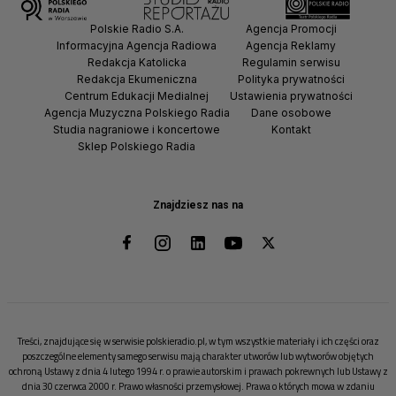
Polskie Radio S.A.
Agencja Promocji
Informacyjna Agencja Radiowa
Agencja Reklamy
Redakcja Katolicka
Regulamin serwisu
Redakcja Ekumeniczna
Polityka prywatności
Centrum Edukacji Medialnej
Ustawienia prywatności
Agencja Muzyczna Polskiego Radia
Dane osobowe
Studia nagraniowe i koncertowe
Kontakt
Sklep Polskiego Radia
Znajdziesz nas na
Treści, znajdujące się w serwisie polskieradio.pl, w tym wszystkie materiały i ich części oraz
poszczególne elementy samego serwisu mają charakter utworów lub wytworów objętych
ochroną Ustawy z dnia 4 lutego 1994 r. o prawie autorskim i prawach pokrewnych lub Ustawy z
dnia 30 czerwca 2000 r. Prawo własności przemysłowej. Prawa o których mowa w zdaniu