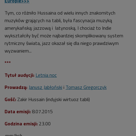
Europie>>>
Tym, co różniło Hussaina od wielu innych znakomitych
muzyków grających na tabli, była fascynacja muzyką
amerykańską: jazzową i latynoską. I chociaż to Indie
wykształciły być może najbardziej skomplikowany system
rytmiczny świata, jazz okazał się dla niego prawdziwym
wyzwaniem...
***
Tytuł audycji:
Letnia noc
Prowadzą:
Janusz Jabłoński
i
Tomasz Gregorczyk
Gość:
Zakir Hussain (indyjski wirtuoz tabli)
Data emisji:
8.07.2015
Godzina emisji:
23.00
mm/bch