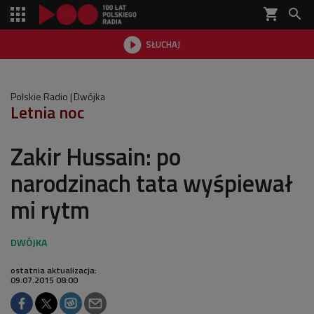
shopping_cart


SŁUCHAJ

Polskie Radio
Dwójka
Letnia noc
Zakir Hussain: po
narodzinach tata wyśpiewał
mi rytm
ostatnia aktualizacja:
09.07.2015 08:00