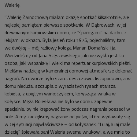
Walerię:
"Walerię Żarnochową miałam okazję spotkać kilkakrotnie, ale
najlepiej pamiętam pierwsze spotkanie. W Dąbrowach, w jej
drewnianym kurpiowskim domu, ze "śparogami" na dachu, z
lelujami w oknach. Była jesień roku 1975, pojechaliśmy tam
we dwójkę – mój radiowy kolega Marian Domański i ja.
Wiedzieliśmy od Jana Stęszewskiego jak niezwykła jest to
osoba, jaki wspaniały i wielki ma repertuar kurpiowskich pieśni.
Mieliśmy nadzieję w kameralnej domowej atmosferze dokonać
nagrań. Na dworze było szaro, deszczowo, listopadowo, a w
domu nieduża, szczupła o wyrazistych rysach starsza
kobieta, z upiętym warkoczykiem, kołysząca wnuka w
kołysce. Męża Bolesława nie było w domu, zapewne
specjalnie, by nie krępować żony podczas nagrania poszedł w
pole. A my zaczęliśmy nagranie od pieśni, które wydawały się
w tej sytuacji najwłaściwsze – od kołysanek. "Lulaj, lulaj małe
dziecię" śpiewała pani Waleria swemu wnukowi, a we mnie to