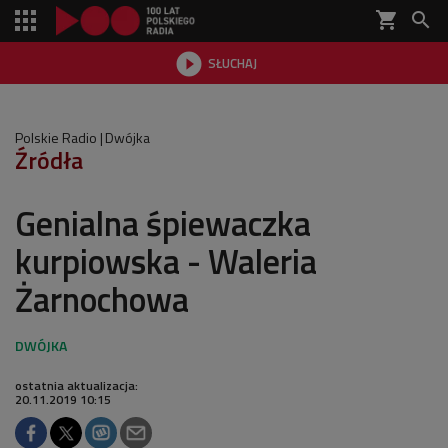
shopping_cart


SŁUCHAJ

Polskie Radio
Dwójka
Źródła
Genialna śpiewaczka
kurpiowska - Waleria
Żarnochowa
ostatnia aktualizacja:
20.11.2019 10:15