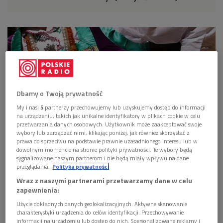
Dbamy o Twoją prywatność
My i nasi
5
partnerzy przechowujemy lub uzyskujemy dostęp do informacji
na urządzeniu, takich jak unikalne identyfikatory w plikach cookie w celu
przetwarzania danych osobowych. Użytkownik może zaakceptować swoje
wybory lub zarządzać nimi, klikając poniżej, jak również skorzystać z
prawa do sprzeciwu na podstawie prawnie uzasadnionego interesu lub w
dowolnym momencie na stronie polityki prywatności. Te wybory będą
Strój kurpiowski.
Foto: Grzegorz Śledź
sygnalizowane naszym partnerom i nie będą miały wpływu na dane
przeglądania.
Polityka prywatności
Waleria Żarnochowa urodziła się 21 listopada 1908 roku.
Wraz z naszymi partnerami przetwarzamy dane w celu
Właśnie dzisiaj obchodzimy jej sto pierwsze urodziny.
zapewnienia:
Artystka śpiewała od dzieciństwa. Jej śpiew znalazł się na
Użycie dokładnych danych geolokalizacyjnych. Aktywne skanowanie
charakterystyki urządzenia do celów identyfikacji. Przechowywanie
wielu wydawnictwach płytowych z muzyką tradycyjną.
informacji na urządzeniu lub dostęp do nich. Spersonalizowane reklamy i