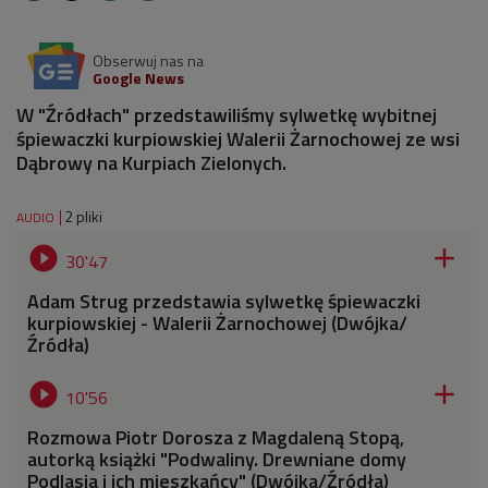
Obserwuj nas na
Google News
W "Źródłach" przedstawiliśmy sylwetkę wybitnej
śpiewaczki kurpiowskiej Walerii Żarnochowej ze wsi
Dąbrowy na Kurpiach Zielonych.
2 pliki
AUDIO


30'47
Adam Strug przedstawia sylwetkę śpiewaczki
kurpiowskiej - Walerii Żarnochowej (Dwójka/
Źródła)


10'56
Rozmowa Piotr Dorosza z Magdaleną Stopą,
autorką książki "Podwaliny. Drewniane domy
Podlasia i ich mieszkańcy" (Dwójka/Źródła)