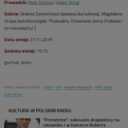
Prowadzili:
Piotr Dorosz
i
Adam Strug
Goście:
Waleria Żarnochowa (śpiewaczka ludowa),
Magdalena
Stopa (autorka książki "Podwaliny. Drewniane domy Podlasia i
ich mieszkańcy")
Data emisji:
21.11.2019
Godzina emisji:
15.15
gs/mat. prom.
Zobacz więcej na temat:
folklor
folk
muzyka tradycyjna
adam strug
piotr dorosz
KULTURA W POLSKIM RADIU:
"Primetime": seksualni drapieżnicy na
celowniku i w kamerze Roberta