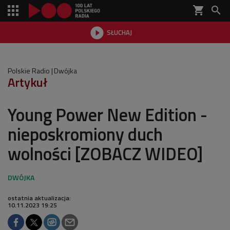
shopping_cart


SŁUCHAJ

Polskie Radio
Dwójka
Artykuł
Young Power New Edition -
nieposkromiony duch
wolności [ZOBACZ WIDEO]
ostatnia aktualizacja:
10.11.2023 19:25