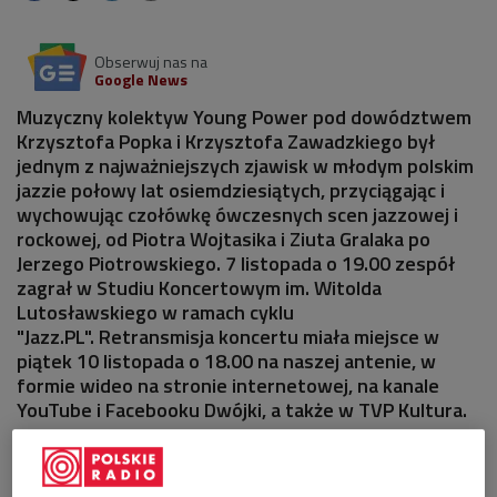
Obserwuj nas na
Google News
Muzyczny kolektyw Young Power pod dowództwem
Krzysztofa Popka i Krzysztofa Zawadzkiego był
jednym z najważniejszych zjawisk w młodym polskim
jazzie połowy lat osiemdziesiątych, przyciągając i
wychowując czołówkę ówczesnych scen jazzowej i
rockowej, od Piotra Wojtasika i Ziuta Gralaka po
Jerzego Piotrowskiego. 7 listopada o 19.00 zespół
zagrał w Studiu Koncertowym im. Witolda
Lutosławskiego w ramach cyklu
"Jazz.PL". Retransmisja koncertu miała miejsce w
piątek 10 listopada o 18.00 na naszej antenie, w
formie wideo na stronie internetowej, na kanale
YouTube i Facebooku Dwójki, a także w TVP Kultura.