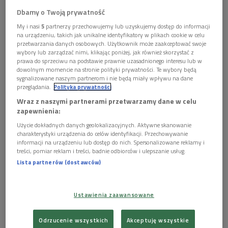
Dbamy o Twoją prywatność
My i nasi
5
partnerzy przechowujemy lub uzyskujemy dostęp do informacji
na urządzeniu, takich jak unikalne identyfikatory w plikach cookie w celu
przetwarzania danych osobowych. Użytkownik może zaakceptować swoje
wybory lub zarządzać nimi, klikając poniżej, jak również skorzystać z
prawa do sprzeciwu na podstawie prawnie uzasadnionego interesu lub w
dowolnym momencie na stronie polityki prywatności. Te wybory będą
sygnalizowane naszym partnerom i nie będą miały wpływu na dane
przeglądania.
Polityka prywatności
Wraz z naszymi partnerami przetwarzamy dane w celu
Young Power New Edition w Studiu im. Witolda Lutosławskiego podczas
zapewnienia:
koncertu z cyklu "Jazz.PL"
Foto: Cezary Piwowarski/Polskie Radio
Użycie dokładnych danych geolokalizacyjnych. Aktywne skanowanie
charakterystyki urządzenia do celów identyfikacji. Przechowywanie
Zobacz wideo:
informacji na urządzeniu lub dostęp do nich. Spersonalizowane reklamy i
treści, pomiar reklam i treści, badnie odbiorców i ulepszanie usług.
Lista partnerów (dostawców)
Ustawienia zaawansowane
Odrzucenie wszystkich
Akceptuję wszystkie