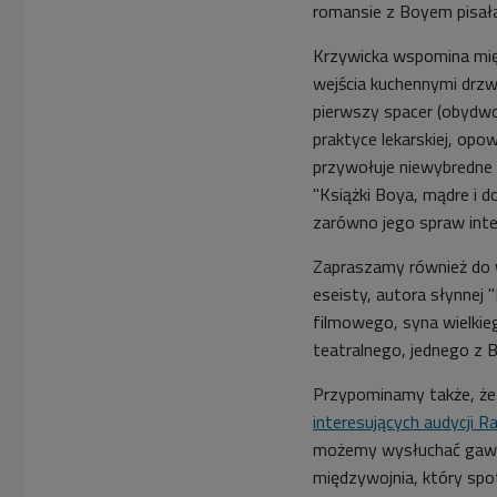
romansie z Boyem pisała
Krzywicka wspomina międ
wejścia kuchennymi drzw
pierwszy spacer (obydwo
praktyce lekarskiej, op
przywołuje niewybredne 
"Książki Boya, mądre i d
zarówno jego spraw intel
Zapraszamy również do
eseisty, autora słynnej "
filmowego, syna wielki
teatralnego, jednego z
Przypominamy także, że
interesujących audycji 
możemy wysłuchać gawę
międzywojnia, który spo