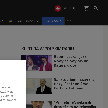
shopping_cart


SŁUCHAJ

ICY
ПР ДЛЯ УКРАЇНИ
PODCASTY
KULTURA W POLSKIM RADIU:
Beton, deska i jazz.
Nowy solowy album
Kacpra Krupy
Sanktuarium muzycznej
ciszy. Centrum Arvo
Pärta w Tallinnie
 unikalne
tować swoje
wie prawnie
sygnalizowane
"Primetime": seksualni
drapieżnicy na celowniku