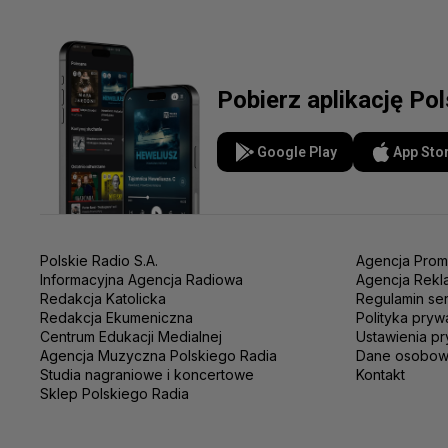
Pobierz aplikację Po
Google Play
App Sto
Polskie Radio S.A.
Agencja Prom
Informacyjna Agencja Radiowa
Agencja Rekl
Redakcja Katolicka
Regulamin se
Redakcja Ekumeniczna
Polityka pryw
Centrum Edukacji Medialnej
Ustawienia pr
Agencja Muzyczna Polskiego Radia
Dane osobo
Studia nagraniowe i koncertowe
Kontakt
Sklep Polskiego Radia