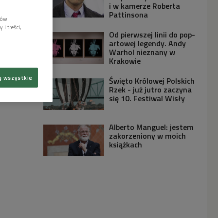
i w kamerze Roberta
Pattinsona
lów
i treści,
Od pierwszej linii do pop-
artowej legendy. Andy
Warhol nieznany w
Krakowie
ę wszystkie
Święto Królowej Polskich
Rzek - już jutro zaczyna
się 10. Festiwal Wisły
Alberto Manguel: jestem
zakorzeniony w moich
książkach