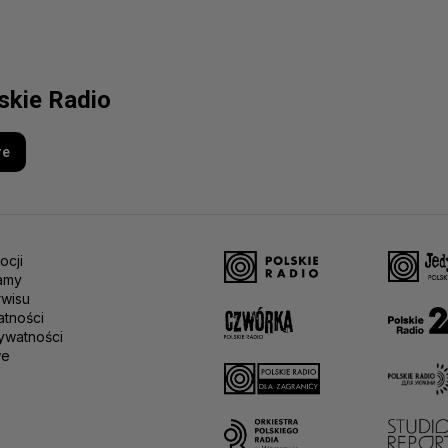
lskie Radio
re
ocji
amy
rwisu
atności
ywatności
we