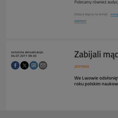
Polecamy również audycje
Zobacz więcej na temat:
euro
wybrane
Zabijali mą
ostatnia aktualizacja:
04.07.2011 09:30
We Lwowie odsłonię
roku polskim naukow