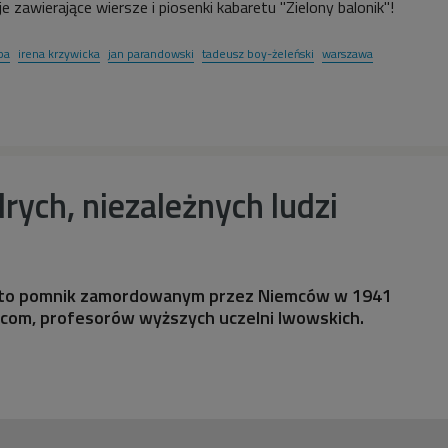
 zawierające wiersze i piosenki kabaretu "Zielony balonik"!
pa
irena krzywicka
jan parandowski
tadeusz boy-żeleński
warszawa
drych, niezależnych ludzi
to pomnik zamordowanym przez Niemców w 1941
com, profesorów wyższych uczelni lwowskich.