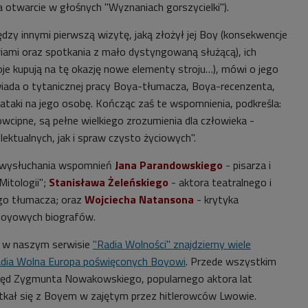
 otwarcie w głośnych "Wyznaniach gorszycielki").
zy innymi pierwszą wizytę, jaką złożył jej Boy (konsekwencje
iami oraz spotkania z mało dystyngowaną służącą), ich
je kupują na tę okazję nowe elementy stroju…), mówi o jego
owiada o tytanicznej pracy Boya-tłumacza, Boya-recenzenta,
ataki na jego osobę. Kończąc zaś te wspomnienia, podkreśla:
owcipne, są pełne wielkiego zrozumienia dla człowieka -
ektualnych, jak i spraw czysto życiowych".
 wysłuchania wspomnień
Jana Parandowskiego
- pisarza i
Mitologii";
Stanisława Żeleńskiego
- aktora teatralnego i
ego tłumacza; oraz
Wojciecha Natansona
- krytyka
 Boyowych biografów.
 w naszym serwisie
"Radia Wolności" znajdziemy wiele
Radia Wolna Europa poświęconych Boyowi
. Przede wszystkim
d Zygmunta Nowakowskiego, popularnego aktora lat
tkał się z Boyem w zajętym przez hitlerowców Lwowie.