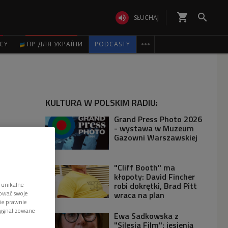
shopping_cart


SŁUCHAJ

ICY
ПР ДЛЯ УКРАЇНИ
PODCASTY
KULTURA W POLSKIM RADIU:
Grand Press Photo 2026
- wystawa w Muzeum
Gazowni Warszawskiej
"Cliff Booth" ma
kłopoty: David Fincher
robi dokrętki, Brad Pitt
 unikalne
tować swoje
wraca na plan
wie prawnie
sygnalizowane
Ewa Sadkowska z
"Silesia Film": jesienią