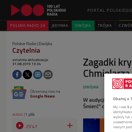
PORTAL POLSKIEGO
POLSKIE RADIO 24
JEDYNKA
DWÓJKA
TRÓJKA
CZWÓ
Polskie Radio
Dwójka
Czytelnia
Zagadki kr
ostatnia aktualizacja:
31.08.2019 13:34
Chmielarza 
Obserwuj nas na
Google News
Dbamy o 
W audycji "Czytelnia
Śmierć" czeskiego pis
My i nasi
5
p
identyfikat
1 plik
AUDIO
wybory lub z
uzasadnione


29'47
naszym part