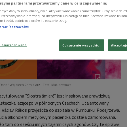
szymi partnerami przetwarzamy dane w celu zapewnienia:
dnych danych geolokalizacyjnych. Aktywne skanowanie charakterystyki urządzenia do ce
i. Przechowywanie informacji na urządzeniu lub dostęp do nich. Spersonalizowane reklamy 
m i treści, badnie odbiorców i ulepszanie usług.
nerów (dostawców)
a zaawansowane
Odrzucenie wszystkich
Akceptuj
 "Rana" Wojciech Chmielarz
Foto: Mat. prasowe
atytułowana "Siostra śmierć" jest inspirowana prawdziwą
 miasteczka leżącego w północnych Czechach. Utalentowany
ą, Václav Rákos przyjeżdża do szpitala w Rumburku. Podejrzewa,
rucia alkoholem metylowym pacjentka została zamordowana.
ło tam do sześciu innych tajemniczych zgonów. Czy te sprawy