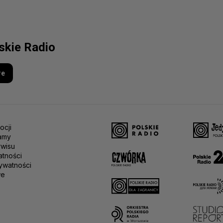
lskie Radio
re
ocji
amy
rwisu
atności
ywatności
we