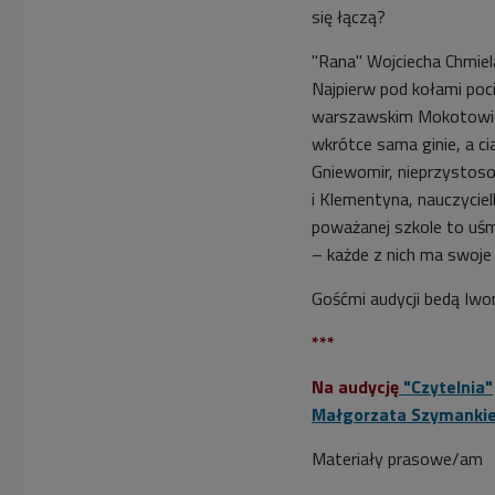
się łączą?
"Rana" Wojciecha Chmie
Najpierw pod kołami poc
warszawskim Mokotowie. 
wkrótce sama ginie, a ci
Gniewomir, nieprzystos
i Klementyna, nauczyciel
poważanej szkole to uśm
– każde z nich ma swoje 
Gośćmi audycji bedą Iwon
***
Na audycję
"Czytelnia"
Małgorzata Szymanki
Materiały prasowe/am