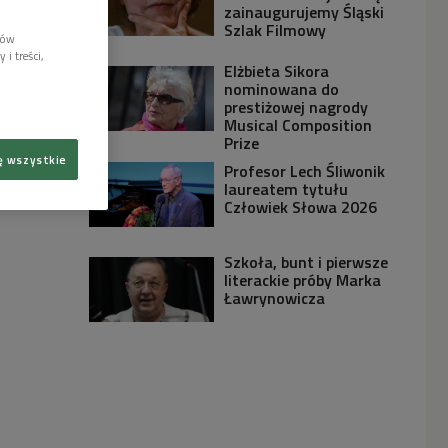
zainaugurujemy Śląski
Szlak Filmowy
lów
i treści,
Elżbieta Sikora
nominowana do
prestiżowej nagrody
Musical Composition
Prize
ę wszystkie
Profesor Lech Śliwonik
laureatem tytułu
Człowiek Słowa 2026
Szkoła, bunt i pierwsze
literackie próby Marka
Ławrynowicza