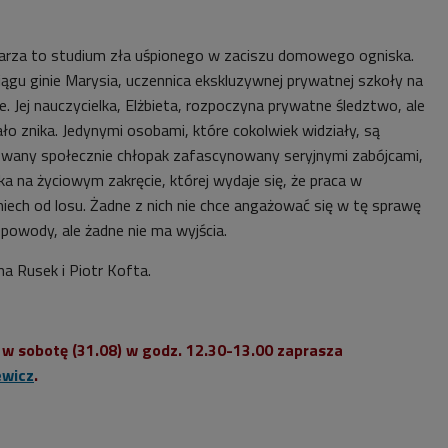
larza to studium zła uśpionego w zaciszu domowego ogniska.
iągu ginie Marysia, uczennica ekskluzywnej prywatnej szkoły na
Jej nauczycielka, Elżbieta, rozpoczyna prywatne śledztwo, ale
ało znika. Jedynymi osobami, które cokolwiek widziały, są
owany społecznie chłopak zafascynowany seryjnymi zabójcami,
ka na życiowym zakręcie, której wydaje się, że praca w
iech od losu. Żadne z nich nie chce angażować się w tę sprawę
powody, ale żadne nie ma wyjścia.
a Rusek i Piotr Kofta.
w sobotę (31.08) w godz. 12.30-13.00 zaprasza
ewicz
.