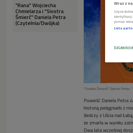
Wraz z na
"Rana" Wojciecha
Chmielarza i "Siostra
Użycie dokła
Śmierć" Daniela Petra
identyfikacj
pomiar rekla
(Czytelnia/Dwójka)
Lista part
Ustawieni
"Siostra Śmierć" Daniel Peter,
Powieść Daniela Petra z
historią pielęgniarki z
śledczy z Uścia nad Łab
że zmarła w wyniku zat
Dwa lata wcześniej dosz