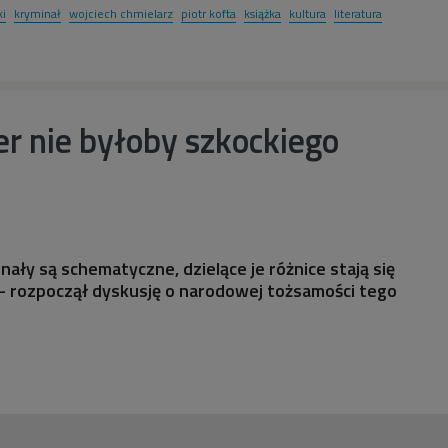
ki
kryminał
wojciech chmielarz
piotr kofta
książka
kultura
literatura
r nie byłoby szkockiego
inały są schematyczne, dzielące je różnice stają się
- rozpoczął dyskusję o narodowej tożsamości tego