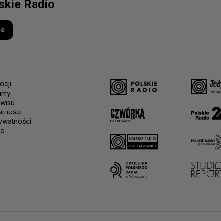
lskie Radio
re
ocji
amy
rwisu
atności
ywatności
we