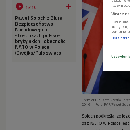
uzasadnione


naszym part
13'10
Wraz z na
Paweł Soloch z Biura
Użycie dokła
Bezpieczeństwa
identyfikacj
Narodowego o
pomiar rekla
stosunkach polsko-
Lista part
brytyjskich i obecności
NATO w Polsce
(Dwójka/Puls świata)
Ustawieni
Premier RP Beata Szydło i pre
2016 r.
Foto: PAP/Paweł Sup
Soloch podkreśla, że jeg
baz NATO w Polsce jest 