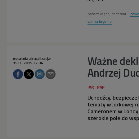
Zobacz więcej na temat:
davi
wielka brytania
Ważne dekl
ostatnia aktualizacja:
15.09.2015 22:04
Andrzej Du
Uchodźcy, bezpieczeń
tematy wtorkowej r
Cameronem w Londyni
szerokie pole do wsp