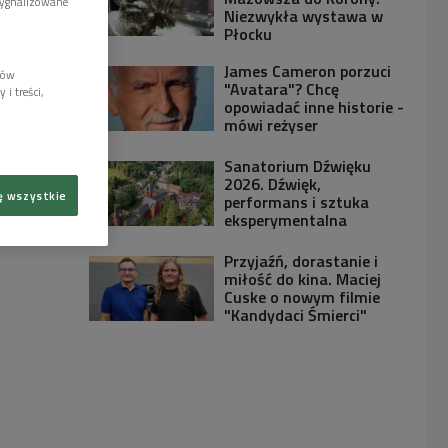
sygnalizowane
Niezwykła wystawa w
Płocku
James Cameron porzuci
lów
"Avatara"? Chcę
i treści,
opowiadać inne historie -
mówi reżyser
Sanatorium Dźwięku
2026. Dźwięk,
ę wszystkie
performans i sztuka
eksperymentalna
Przyjaźń, dorastanie i
miłość do kina. Maciej
Cuske o nowym filmie
"Kandydaci Śmierci"