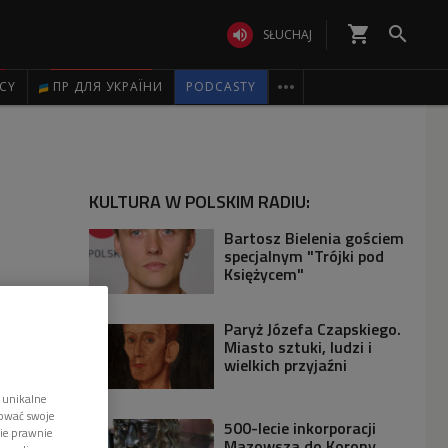
shopping_cart


SŁUCHAJ

ICY
ПР ДЛЯ УКРАЇНИ
PODCASTY
KULTURA W POLSKIM RADIU:
Bartosz Bielenia gościem
specjalnym "Trójki pod
Księżycem"
Paryż Józefa Czapskiego.
Miasto sztuki, ludzi i
wielkich przyjaźni
 unikalne
tować swoje
500-lecie inkorporacji
wie prawnie
Mazowsza do Korony.