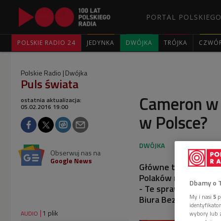
PORTAL POLSKIEGO
POLSKIE RADIO 24
JEDYNKA
DWÓJKA
TRÓJKA
CZWÓ
Polskie Radio
Dwójka
Puls świata
Cameron w 
ostatnia aktualizacja:
05.02.2016 19:00
w Polsce?
Obserwuj nas na
Google News
Główne tematy rozmów
Polaków mieszkający
Dbamy o 
- Te sprawy należy t
My i nasi
5
p
Biura Bezpieczeńst
identyfikat
1 plik
AUDIO
wybory lub z