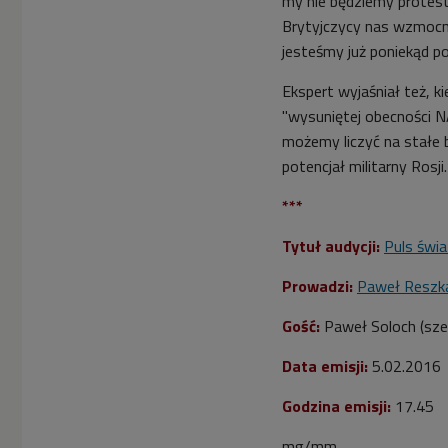
my nie będziemy protest
Brytyjczycy nas wzmocni
jesteśmy już poniekąd p
Ekspert wyjaśniał też, k
"wysuniętej obecności N
możemy liczyć na stałe 
potencjał militarny Rosji.
***
Tytuł audycji:
Puls świa
Prowadzi:
Paweł Reszk
Gość:
Paweł Soloch (sz
Data emisji:
5.02.2016
Godzina emisji:
17.45
mg/mm