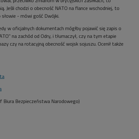
ować przeciwko zmianom w brytyjskich zasiłkach, to
ą. Jeśli chodzi o obecność NATO na flance wschodniej, to
o słowie - mówi gość Dwójki.
iedy w oficjalnych dokumentach mógłby pojawić się zapis o
ATO" na zachód od Odry, i tłumaczył, czy na tym etapie
bazy czy na rotacyjną obecność wojsk sojuszu. Ocenił także
ta
a
ef Biura Bezpieczeństwa Narodowego)