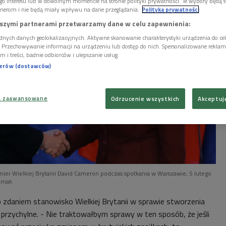
go interesu lub w dowolnym momencie na stronie polityki prywatności. Te wybory będą 
nerom i nie będą miały wpływu na dane przeglądania.
Polityka prywatności
szymi partnerami przetwarzamy dane w celu zapewnienia:
dnych danych geolokalizacyjnych. Aktywne skanowanie charakterystyki urządzenia do ce
i. Przechowywanie informacji na urządzeniu lub dostęp do nich. Spersonalizowane reklamy 
m i treści, badnie odbiorców i ulepszanie usług.
nerów (dostawców)
a zaawansowane
Odrzucenie wszystkich
Akceptuj
mier Wielkiej Brytanii David Cameron podczas spotkania w Warszawie, 5 lutego
ernak
o zdaniem stanowisko Wielkiej Brytanii w sprawie stworzenia
przychylne. - Nie traktowałbym sprawy w ten sposób, że jeśli