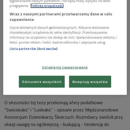
sygnalizowane naszym partnerom i nie będą miały wpływu na dane
przeglądania.
Polityka prywatności
Wraz z naszymi partnerami przetwarzamy dane w celu
zapewnienia:
Użycie dokładnych danych geolokalizacyjnych. Aktywne skanowanie
charakterystyki urządzenia do celów identyfikacji. Przechowywanie
informacji na urządzeniu lub dostęp do nich. Spersonalizowane reklamy i
Dziennikarstwo śledcze to wyjątkowo kosztowny i pracochłonny rodzaj
treści, pomiar reklam i treści, badnie odbiorców i ulepszanie usług.
dziennikarstwa. Coraz rzadziej stań na jego uprawianie pojedyncze
Lista partnerów (dostawców)
redakcje...
Foto: Wojciech Cieśla
- Wielu śledztw dziennikarskich nie dałoby się przeprowadzić
Ustawienia zaawansowane
w ramach jednej redakcji, a nawet jednego kraju. To tony
materiałów do analizy. Korporacje umożliwiają
Odrzucenie wszystkich
Akceptuję wszystkie
przeprowadzenie takich dochodzeń - opowiadał gość Pawła
Reszki.
O słuszności tej tezy przekonują afery podatkowe
"Swissleaks" i "Luxleaks" - opisane przez Międzynarodowe
Konsorcjum Dziennikarzy Śledczych. Rozmówcy zwrócili przy
okazji uwagę na ogólniejszą - budującą - tendencję do