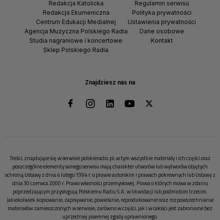
Redakcja Katolicka
Regulamin serwisu
Redakcja Ekumeniczna
Polityka prywatności
Centrum Edukacji Medialnej
Ustawienia prywatności
Agencja Muzyczna Polskiego Radia
Dane osobowe
Studia nagraniowe i koncertowe
Kontakt
Sklep Polskiego Radia
Znajdziesz nas na
Treści, znajdujące się w serwisie polskieradio.pl, w tym wszystkie materiały i ich części oraz
poszczególne elementy samego serwisu mają charakter utworów lub wytworów objętych
ochroną Ustawy z dnia 4 lutego 1994 r. o prawie autorskim i prawach pokrewnych lub Ustawy z
dnia 30 czerwca 2000 r. Prawo własności przemysłowej. Prawa o których mowa w zdaniu
poprzedzającym przysługują Polskiemu Radiu S.A. w likwidacji lub podmiotom trzecim.
Jakiekolwiek kopiowanie, zapisywanie, powielanie, reprodukowanie oraz rozpowszechnianie
materiałów zamieszczonych w serwisie, zarówno w części, jak i w całości jest zabronione bez
uprzedniej pisemnej zgody uprawnionego.