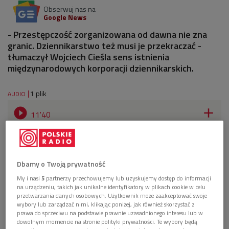
Obserwuj nas na
Google News
- Przestępczość zorganizowana od dawna nie zna
granic. Dziennikarstwo też musi je przekraczać -
tłumaczył Wojciech Cieśla sens istnienia
międzynarodowych korporacji dziennikarskich.
1 plik
AUDIO


11'40
Dziennikarstwo śledcze w rękach korporacji? (Puls
świata/Dwójka)
Dbamy o Twoją prywatność
My i nasi
5
partnerzy przechowujemy lub uzyskujemy dostęp do informacji
na urządzeniu, takich jak unikalne identyfikatory w plikach cookie w celu
przetwarzania danych osobowych. Użytkownik może zaakceptować swoje
wybory lub zarządzać nimi, klikając poniżej, jak również skorzystać z
prawa do sprzeciwu na podstawie prawnie uzasadnionego interesu lub w
dowolnym momencie na stronie polityki prywatności. Te wybory będą