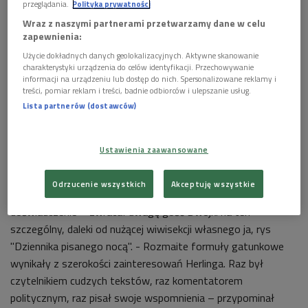
przeglądania.
Polityka prywatności
Wraz z naszymi partnerami przetwarzamy dane w celu
zapewnienia:
Użycie dokładnych danych geolokalizacyjnych. Aktywne skanowanie
charakterystyki urządzenia do celów identyfikacji. Przechowywanie
informacji na urządzeniu lub dostęp do nich. Spersonalizowane reklamy i
treści, pomiar reklam i treści, badnie odbiorców i ulepszanie usług.
Lista partnerów (dostawców)
Ustawienia zaawansowane
Okładki książek
Foto: mat. promocyjne
Odrzucenie wszystkich
Akceptuję wszystkie
- Interesował go świat przefiltrowany przez jego
doświadczenie – zwracał uwagę gość Dwójki na ten
szczególny, daleki od nużącej wiwisekcji własnego ja, rys
"Dziennika pisanego nocą". - Rozmaite formuły gatunkowe
wynikały z szerokości zainteresowań Herlinga. Raz był
czytelnikiem cudzych tekstów, raz komentatorem
politycznym, raz pisał swoje wspomnienia – przypominał