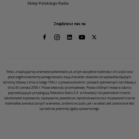
Sklep Polskiego Radia
Znajdziesz nas na
Treści, znajdujące się w serwisie polskieradio.pl, w tym wszystkie materiały i ich części oraz
poszczególne elementy samego serwisu mają charakter utworów lub wytworów objętych
ochroną Ustawy z dnia 4 lutego 1994 r. o prawie autorskim i prawach pokrewnych lub Ustawy z
dnia 30 czerwca 2000 r. Prawo własności przemysłowej. Prawa o których mowa w zdaniu
poprzedzającym przysługują Polskiemu Radiu S.A. w likwidacji lub podmiotom trzecim.
Jakiekolwiek kopiowanie, zapisywanie, powielanie, reprodukowanie oraz rozpowszechnianie
materiałów zamieszczonych w serwisie, zarówno w części, jak i w całości jest zabronione bez
uprzedniej pisemnej zgody uprawnionego.