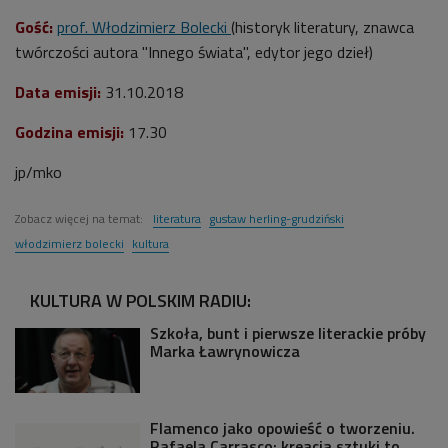
Gość:
prof. Włodzimierz Bolecki
(historyk literatury, znawca
twórczości autora "Innego świata", edytor jego dzieł)
Data emisji:
31.10.2018
Godzina emisji:
17.30
jp/mko
Zobacz więcej na temat:
literatura
gustaw herling-grudziński
włodzimierz bolecki
kultura
KULTURA W POLSKIM RADIU:
Szkoła, bunt i pierwsze literackie próby
Marka Ławrynowicza
Flamenco jako opowieść o tworzeniu.
Rafaela Carrasco: kreacja sztuki to