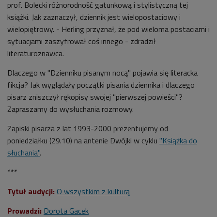
prof. Bolecki różnorodność gatunkową i stylistyczną tej
książki. Jak zaznaczył, dziennik jest wielopostaciowy i
wielopiętrowy. - Herling przyznał, że pod wieloma postaciami i
sytuacjami zaszyfrował coś innego - zdradził
literaturoznawca.
Dlaczego w "Dzienniku pisanym nocą" pojawia się literacka
fikcja? Jak wyglądały początki pisania dziennika i dlaczego
pisarz zniszczył rękopisy swojej "pierwszej powieści"?
Zapraszamy do wysłuchania rozmowy.
Zapiski pisarza z lat 1993-2000 prezentujemy od
poniedziałku (29.10) na antenie Dwójki w cyklu
"Książka do
słuchania"
.
***
Tytuł audycji:
O wszystkim z kulturą
Prowadzi:
Dorota Gacek