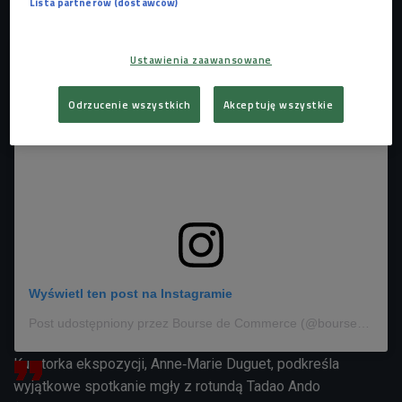
Lista partnerów (dostawców)
z pary wodnej. Tytuł tej pracy to "Cloud #07156".
Ustawienia zaawansowane
Odrzucenie wszystkich
Akceptuję wszystkie
Wyświetl ten post na Instagramie
Post udostępniony przez Bourse de Commerce (@boursedecommerce)
Kuratorka ekspozycji,
Anne‑Marie Duguet, podkreśla
wyjątkowe spotkanie mgły z rotundą Tadao Ando