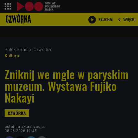
shopping_cart



WIĘCEJ
SŁUCHAJ

Polskie Radio
Czwórka
Kultura
Zniknij we mgle w paryskim
muzeum. Wystawa Fujiko
Nakayi
ostatnia aktualizacja:
08.06.2026 11:45