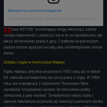
Wyświetl ten post na Instagramie
Post udostępniony przez Bourse de Commerce (@boursedecommerce)
W "
Cloud #07156" zwiedzający mogą wkroczyć, zaufać
swojej niepewności i zanurzyć się w to co niewidoczne, ale
także obserwować pracę z góry. Z balkonu na pierwszym
piętrze można spojrzeć na całą salę i kontemplować morze
chmur.
Sztuka i mgła w twórczości Nakayi
Fujiko Nakaya, artystka urodzona w 1933 roku, już w latach
60. odeszła od malarstwa, na rzecz pracy z mgłą.
W 1969
roku, we współpracy z inżynierem Thomasem Mee,
wynalazła "urządzenie/system do tworzenia rzeźby
chmurowej z pary wodnej".
Świadomość natury, ruchu i
zjawisk naturalnych pozwoliły jej stworzyć pierwsze rzeźby