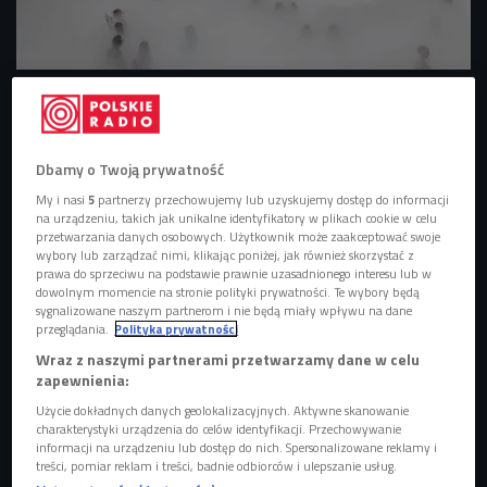
Fujiko Nakaya "Cloud #07156"
Foto: mat.pras./ Bourse de Commerce - Pinault
Collection
Zjawisko mgły znamy doskonale, dość często o poranku
Dbamy o Twoją prywatność
spowija nasze miasta, rozsiada się na łąkach, nad jeziorami,
My i nasi
5
partnerzy przechowujemy lub uzyskujemy dostęp do informacji
w górach. Niełatwo jednak jest zaprosić mgłę do wnętrz.
na urządzeniu, takich jak unikalne identyfikatory w plikach cookie w celu
Ten niezwykły zabieg udał się japońskiej artystce Fujiko
przetwarzania danych osobowych. Użytkownik może zaakceptować swoje
wybory lub zarządzać nimi, klikając poniżej, jak również skorzystać z
Nakayi, której wystawę możemy odwiedzić w paryskim
prawa do sprzeciwu na podstawie prawnie uzasadnionego interesu lub w
Bourse de Commerce. Ekspozycja została otwarta 4
dowolnym momencie na stronie polityki prywatności. Te wybory będą
sygnalizowane naszym partnerom i nie będą miały wpływu na dane
czerwca i potrwa do 14 września.
przeglądania.
Polityka prywatności
Fujiko Nakaya zanurza nas we mgle
Wraz z naszymi partnerami przetwarzamy dane w celu
zapewnienia:
Fujiko Nakaya zmieniła rotundę
Bourse de Commerce w
Użycie dokładnych danych geolokalizacyjnych. Aktywne skanowanie
jeszcze bardziej wyjątkowe miejsce - przestrzeń o
charakterystyki urządzenia do celów identyfikacji. Przechowywanie
informacji na urządzeniu lub dostęp do nich. Spersonalizowane reklamy i
nieokreślonym kształcie, w której zwiedzający to znikają to
treści, pomiar reklam i treści, badnie odbiorców i ulepszanie usług.
wyłaniają się z wszechobecnej mgły, sztucznie stworzonej