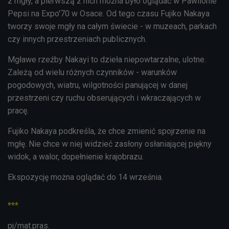
z mgły, a pierwszą z nich można było oglądać w Pawilonie
Pepsi na Expo'70 w Osace. Od tego czasu Fujiko Nakaya
tworzy swoje mgły na całym świecie - w muzeach, parkach
czy innych przestrzeniach publicznych.
Mgławe rzeźby Nakayi to dzieła niepowtarzalne, ulotne.
Zależą od wielu różnych czynników - warunków
pogodowych, wiatru, wilgotności panującej w danej
przestrzeni czy ruchu obserujących i wkraczających w
pracę.
Fujiko Nakaya podkreśla, że chce zmienić spojrzenie na
mgłę. Nie chce w niej widzieć zasłony osłaniającej piękny
widok, a walor, dopełnienie krajobrazu.
Ekspozycję można oglądać do 14 września.
***
pj/mat.pras.