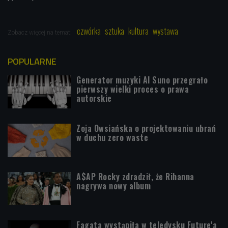
czwórka
sztuka
kultura
wystawa
Zobacz więcej na temat:
POPULARNE
Generator muzyki AI Suno przegrało
pierwszy wielki proces o prawa
autorskie
Zoja Owsiańska o projektowaniu ubrań
w duchu zero waste
A$AP Rocky zdradził, że Rihanna
nagrywa nowy album
Fagata wystąpiła w teledysku Future'a