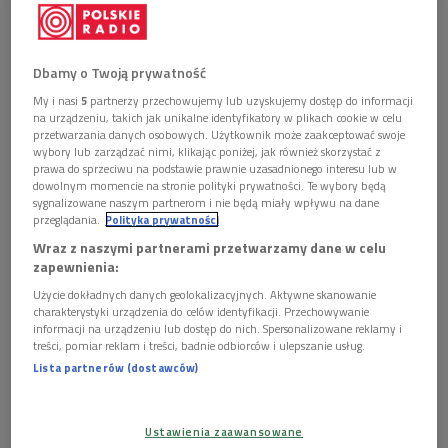
Dbamy o Twoją prywatność
My i nasi
5
partnerzy przechowujemy lub uzyskujemy dostęp do informacji
Krzysztof Ścierański w Studiu S-3
Foto: Cezary Piwowarski/PR
na urządzeniu, takich jak unikalne identyfikatory w plikach cookie w celu
przetwarzania danych osobowych. Użytkownik może zaakceptować swoje
Na przeszło 600 stronach publikacji zawarte zostały
wybory lub zarządzać nimi, klikając poniżej, jak również skorzystać z
wywiady z takimi artystami, jak m.in.: Krzesimir Dębski,
prawa do sprzeciwu na podstawie prawnie uzasadnionego interesu lub w
dowolnym momencie na stronie polityki prywatności. Te wybory będą
Zbigniew Namysłowski, Ewa Bem, Urszula Dudziak czy
sygnalizowane naszym partnerom i nie będą miały wpływu na dane
Bernard Maseli, ale także rozmowy z członkami rodziny
przeglądania.
Polityka prywatności
głównego bohatera i nim samym.
Wraz z naszymi partnerami przetwarzamy dane w celu
zapewnienia:
Krzysztof Ścierański to najbardziej rozpoznawalny gitarzysta
Użycie dokładnych danych geolokalizacyjnych. Aktywne skanowanie
basowy w Polsce, muzyczny samouk, kolekcjoner
charakterystyki urządzenia do celów identyfikacji. Przechowywanie
instrumentów, nałogowy kierowca i wyjątkowy gawędziarz
.
informacji na urządzeniu lub dostęp do nich. Spersonalizowane reklamy i
treści, pomiar reklam i treści, badnie odbiorców i ulepszanie usług.
Lista partnerów (dostawców)
Przez blisko 50 lat swojej kariery tworzył przede wszystkim
w środowisku jazzowym (członek zespołów String
Connection, Laboratorium czy Zbigniew Namysłowski Air
Ustawienia zaawansowane
Condition), współpracował też - jako jeden z najczęściej