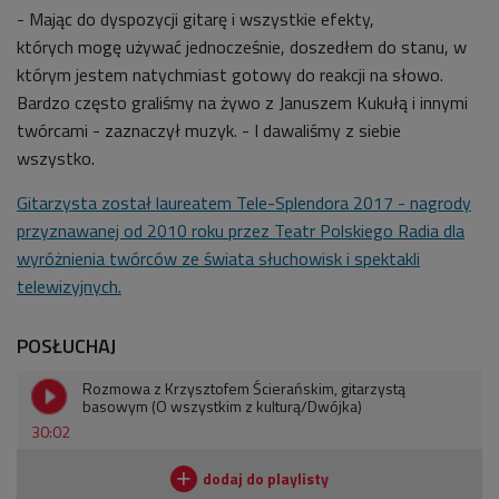
- Mając do dyspozycji gitarę i wszystkie efekty,
których mogę używać jednocześnie, doszedłem do stanu, w
którym jestem natychmiast gotowy do reakcji na słowo.
Bardzo często graliśmy na żywo z Januszem Kukułą i innymi
twórcami - zaznaczył muzyk. - I dawaliśmy z siebie
wszystko.
Gitarzysta został laureatem Tele-Splendora 2017 - nagrody
przyznawanej od 2010 roku przez Teatr Polskiego Radia dla
wyróżnienia twórców ze świata słuchowisk i spektakli
telewizyjnych.
POSŁUCHAJ
Rozmowa z Krzysztofem Ścierańskim, gitarzystą
basowym (O wszystkim z kulturą/Dwójka)
30:02