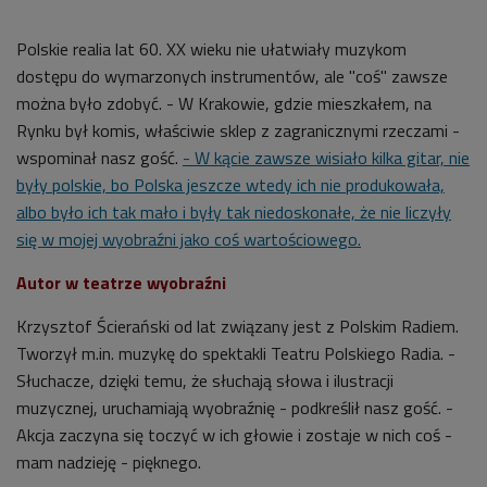
Polskie realia lat 60. XX wieku nie ułatwiały muzykom
dostępu do wymarzonych instrumentów, ale "coś" zawsze
można było zdobyć. - W Krakowie, gdzie mieszkałem, na
Rynku był komis, właściwie sklep z zagranicznymi rzeczami -
wspominał nasz gość.
- W kącie zawsze wisiało kilka gitar, nie
były polskie, bo Polska jeszcze wtedy ich nie produkowała,
albo było ich tak mało i były tak niedoskonałe, że nie liczyły
się w mojej wyobraźni jako coś wartościowego.
Autor w teatrze wyobraźni
Krzysztof Ścierański od lat związany jest z Polskim Radiem.
Tworzył m.in. muzykę do spektakli Teatru Polskiego Radia. -
Słuchacze, dzięki temu, że słuchają słowa i ilustracji
muzycznej, uruchamiają
wyobraźnię - podkreślił nasz gość. -
Akcja zaczyna się toczyć w ich głowie i zostaje w nich coś -
mam nadzieję - pięknego.