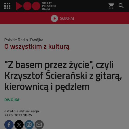
shopping_cart


SŁUCHAJ

Polskie Radio
Dwójka
O wszystkim z kulturą
"Z basem przez życie", czyli
Krzysztof Ścierański z gitarą,
kierownicą i pędzlem
ostatnia aktualizacja:
24.05.2022 18:25