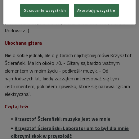
udzielających się sidemanów polskiego rynku fonograficznego
Odrzucenie wszystkich
Akceptuję wszystkie
-
z artystami reprezentującymi różne gatunki muzyczne
(Obywatel G.C., John Porter, Marek Grechuta, Wilki, Maryla
Rodowicz...).
Ukochana gitara
Nie o sobie jednak, ale o gitarach najchętniej mówi Krzysztof
Ścierański. Ma ich około 70. - Gitary są bardzo ważnym
elementem w moim życiu - podkreślił muzyk. - Od
najmłodszych lat, kiedy zacząłem interesować się tym
instrumentem, polubiłem zjawisko, które się nazywa "gitara
elektryczna".
Czytaj też:
Krzysztof Ścierański: muzyka jest we mnie
Krzysztof Ścierański: Laboratorium to był dla mnie
olbrzymi skok w przyszłość