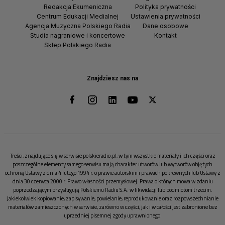
Redakcja Ekumeniczna
Polityka prywatności
Centrum Edukacji Medialnej
Ustawienia prywatności
Agencja Muzyczna Polskiego Radia
Dane osobowe
Studia nagraniowe i koncertowe
Kontakt
Sklep Polskiego Radia
Znajdziesz nas na
Treści, znajdujące się w serwisie polskieradio.pl, w tym wszystkie materiały i ich części oraz
poszczególne elementy samego serwisu mają charakter utworów lub wytworów objętych
ochroną Ustawy z dnia 4 lutego 1994 r. o prawie autorskim i prawach pokrewnych lub Ustawy z
dnia 30 czerwca 2000 r. Prawo własności przemysłowej. Prawa o których mowa w zdaniu
poprzedzającym przysługują Polskiemu Radiu S.A. w likwidacji lub podmiotom trzecim.
Jakiekolwiek kopiowanie, zapisywanie, powielanie, reprodukowanie oraz rozpowszechnianie
materiałów zamieszczonych w serwisie, zarówno w części, jak i w całości jest zabronione bez
uprzedniej pisemnej zgody uprawnionego.