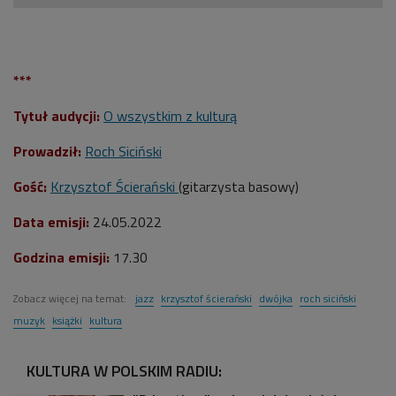
***
Tytuł audycji:
O wszystkim z kulturą
Prowadził:
Roch Siciński
Gość:
Krzysztof Ścierański
(gitarzysta basowy)
Data emisji:
24.05.2022
Godzina emisji:
17.30
Zobacz więcej na temat:
jazz
krzysztof ścierański
dwójka
roch siciński
muzyk
książki
kultura
KULTURA W POLSKIM RADIU: