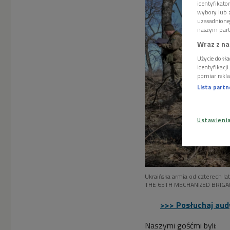
identyfikat
wybory lub z
uzasadnione
naszym part
Wraz z na
Użycie dokła
identyfikacj
pomiar rekla
Lista part
Ustawieni
Ukraińska armia od czterech lat
THE 65TH MECHANIZED BRIGA
>>> Posłuchaj audy
Naszymi gośćmi byli: