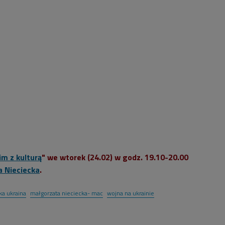
m z kulturą
" we wtorek (24.02) w godz. 19.10-20.00
 Nieciecka
.
ka ukraina
małgorzata nieciecka- mac
wojna na ukrainie