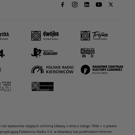
ów lub wytworów objętych ochroną Ustawy z dnia 4 lutego 1994 r. o prawie
zysługują Polskiemu Radiu S.A. w likwidacji lub podmiotom trzecim.