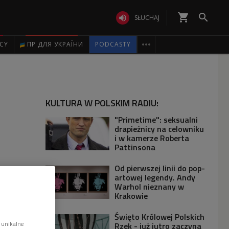
shopping_cart


SŁUCHAJ

ICY
ПР ДЛЯ УКРАЇНИ
PODCASTY
KULTURA W POLSKIM RADIU:
"Primetime": seksualni
drapieżnicy na celowniku
i w kamerze Roberta
Pattinsona
Od pierwszej linii do pop-
artowej legendy. Andy
Warhol nieznany w
Krakowie
Święto Królowej Polskich
 unikalne
Rzek - już jutro zaczyna