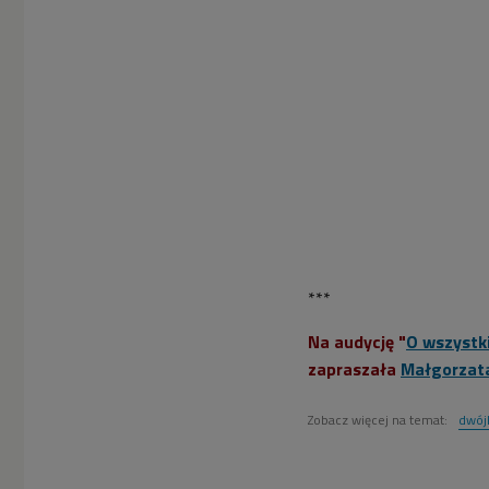
***
Na audycję "
O wszystki
zapraszała
Małgorzata
Zobacz więcej na temat:
dwój