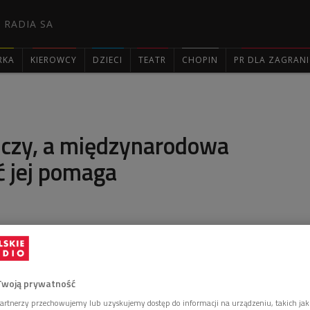
 RADIA SA
RKA
KIEROWCY
DZIECI
TEATR
CHOPIN
PR DLA ZAGRAN

lczy, a międzynarodowa
ć jej pomaga
kąd Rosja napadła na Krym, a cztery - od
i na Ukrainę. W audycji "O wszystkim z kulturą"
 solidarności z mieszkańcami Donbasu, Kijowa czy
rodowej pomocy i jej znaczeniu.
Twoją prywatność
artnerzy przechowujemy lub uzyskujemy dostęp do informacji na urządzeniu, takich jak