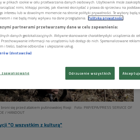
ory w plikach cookie w celu przetwarzania danych osobowych. Użytkownik może zaakcep
arządzać nimi, klikając poniżej, jak również skorzystać z prawa do sprzeciwu na podsta
go interesu lub w dowolnym momencie na stronie polityki prywatności. Te wybory będą 
nerom i nie będą miały wpływu na dane przeglądania.
Polityka prywatności
szymi partnerami przetwarzamy dane w celu zapewnienia:
dnych danych geolokalizacyjnych. Aktywne skanowanie charakterystyki urządzenia do ce
i. Przechowywanie informacji na urządzeniu lub dostęp do nich. Spersonalizowane reklamy 
m i treści, badnie odbiorców i ulepszanie usług.
nerów (dostawców)
a zaawansowane
Odrzucenie wszystkich
Akceptuj
 broni się przed atakiem putinowskiej Rosji
Foto: PAP/EPA/PRESS SERVICE OF
DE / HANDOUT
cji "O wszystkim z kulturą"