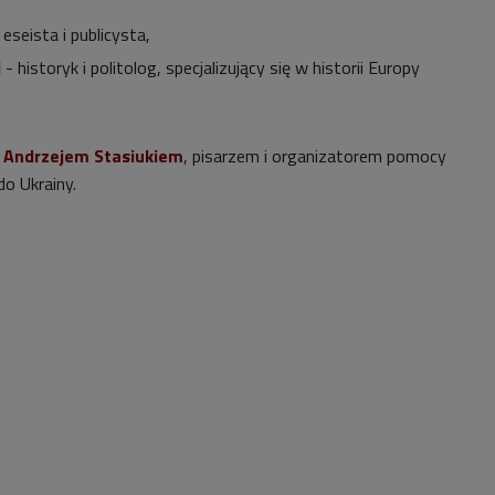
 eseista i publicysta,
i
-
historyk i politolog, specjalizujący się w historii Europy
z
Andrzejem Stasiukiem
, pisarzem i organizatorem pomocy
o Ukrainy.