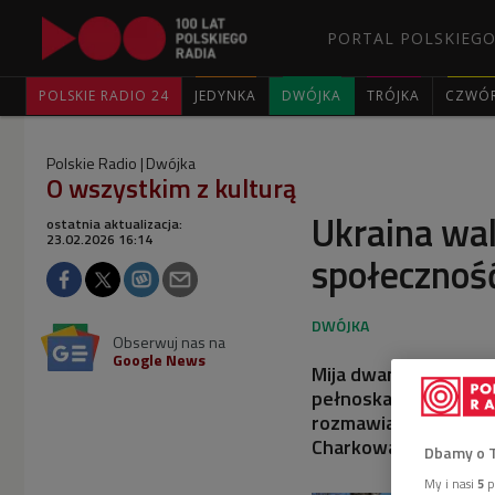
PORTAL POLSKIEGO
POLSKIE RADIO 24
JEDYNKA
DWÓJKA
TRÓJKA
CZWÓ
Polskie Radio
Dwójka
O wszystkim z kulturą
Ukraina wa
ostatnia aktualizacja:
23.02.2026 16:14
społecznoś
Obserwuj nas na
Google News
Mija dwanaście lat od
pełnoskalowej inwazj
rozmawialiśmy o sile
Charkowa, o międzyna
Dbamy o 
My i nasi
5
p