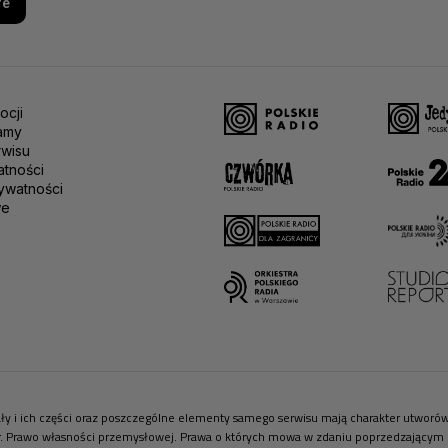
re
ocji
amy
rwisu
atności
ywatności
we
riały i ich części oraz poszczególne elementy samego serwisu mają charakter utwor
r. Prawo własności przemysłowej. Prawa o których mowa w zdaniu poprzedzającym pr