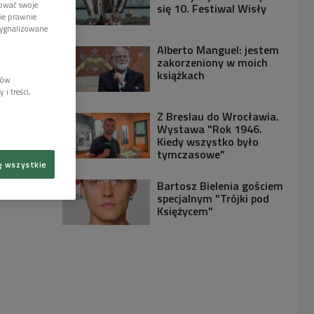
tować swoje
się 10. Festiwal Wisły
wie prawnie
sygnalizowane
Alberto Manguel: jestem
zakorzeniony w moich
książkach
lów
i treści,
Z Breslau do Wrocławia.
Wystawa "Rok 1946.
Kiedy wszystko było
tymczasowe"
ę wszystkie
Bartosz Bielenia gościem
specjalnym "Trójki pod
Księżycem"