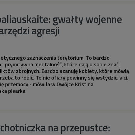
baliauskaite: gwałty wojenne
arzędzi agresji
netycznego zaznaczenia terytorium. To bardzo
 i prymitywna mentalność, które dają o sobie znać
liktów zbrojnych. Bardzo szanuję kobiety, które mówią
zeba to robić. To nie ofiary powinny się wstydzić, a ci,
ię przemocy - mówiła w Dwójce Kristina
ska pisarka.
chotniczka na przepustce: