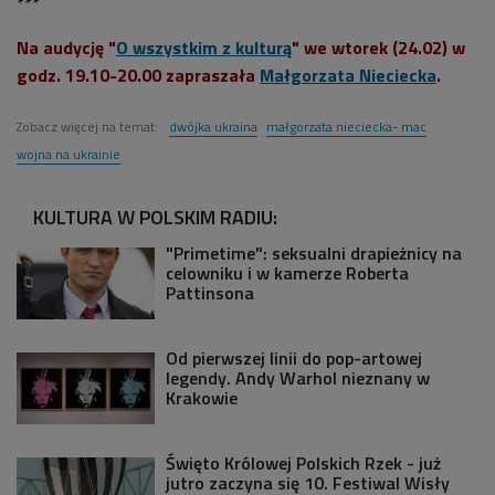
***
Na audycję "
O wszystkim z kulturą
" we wtorek (24.02) w
godz. 19.10-20.00 zapraszała
Małgorzata Nieciecka
.
Zobacz więcej na temat:
dwójka ukraina
małgorzata nieciecka- mac
wojna na ukrainie
KULTURA W POLSKIM RADIU:
"Primetime": seksualni drapieżnicy na
celowniku i w kamerze Roberta
Pattinsona
Od pierwszej linii do pop-artowej
legendy. Andy Warhol nieznany w
Krakowie
Święto Królowej Polskich Rzek - już
jutro zaczyna się 10. Festiwal Wisły