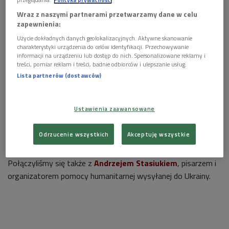
Wraz z naszymi partnerami przetwarzamy dane w celu
zapewnienia:
Ukraińska armia od czterech lat broni się przed atakiem putinowskiej
Rosji
Foto: PAP/EPA/PRESS SERVICE OF THE 65TH MECHANIZED BRIGADE /
Użycie dokładnych danych geolokalizacyjnych. Aktywne skanowanie
HANDOUT
charakterystyki urządzenia do celów identyfikacji. Przechowywanie
informacji na urządzeniu lub dostęp do nich. Spersonalizowane reklamy i
>>> Posłuchaj audycji "O wszystkim z kulturą"
treści, pomiar reklam i treści, badnie odbiorców i ulepszanie usług.
Lista partnerów (dostawców)
Naszymi gośćmi byli:
Mykoła Riabczuk
- eseista i publicysta,
Ustawienia zaawansowane
dr Łukasz Adamski
-
historyk i politolog, specjalizujący
się w historii Europy Wschodniej.
Odrzucenie wszystkich
Akceptuję wszystkie
Połączyliśmy się także z
Andrzejem Stasiukiem
, pisarzem i
organizatorem pomocy humanitarnej wysyłanej do Ukrainy.