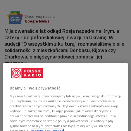
Obserwuj nas na
Google News
Mija dwanaście lat odkąd Rosja napadła na Krym, a
cztery - od pełnoskalowej inwazji na Ukrainę. W
audycji "O wszystkim z kulturą" rozmawialiśmy o sile
solidarności z mieszkańcami Donbasu, Kijowa czy
Charkowa, o międzynarodowej pomocy i jej
znaczeniu.
Dbamy o Twoją prywatność
My i nasi
5
partnerzy przechowujemy lub uzyskujemy dostęp do informacji
na urządzeniu, takich jak unikalne identyfikatory w plikach cookie w celu
przetwarzania danych osobowych. Użytkownik może zaakceptować swoje
wybory lub zarządzać nimi, klikając poniżej, jak również skorzystać z
prawa do sprzeciwu na podstawie prawnie uzasadnionego interesu lub w
dowolnym momencie na stronie polityki prywatności. Te wybory będą
sygnalizowane naszym partnerom i nie będą miały wpływu na dane
przeglądania.
Polityka prywatności