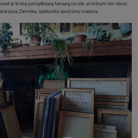
łował je liczbą porządkową łamaną na rok, w którym ten obraz
atarzyna Ziemska, o
piekunka spuścizny malarza.