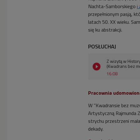
Nachta-Samborskiego
i
przepełnionym pasją, kt
latach 50. XX wieku. Sam
się ku abstrakcji.
POSŁUCHAJ
Z wizytą w Histo
(Kwadrans bez m
16:08
Pracownia udomowion
W "Kwadransie bez muzy
Artystyczną Rajmunda Zi
strychu przestrzeni mala
dekady.