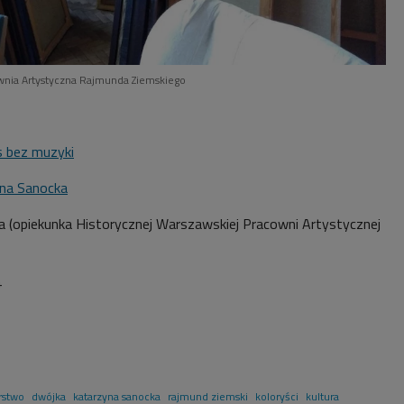
wnia Artystyczna Rajmunda Ziemskiego
 bez muzyki
na Sanocka
 (opiekunka Historycznej Warszawskiej Pracowni Artystycznej
4
rstwo
dwójka
katarzyna sanocka
rajmund ziemski
koloryści
kultura