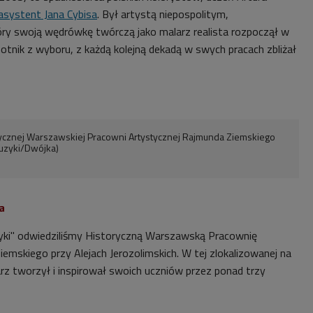
 asystent Jana Cybisa
. Był artystą niepospolitym,
óry swoją wędrówkę twórczą jako malarz realista rozpoczął w
otnik z wyboru, z każdą kolejną dekadą w swych pracach zbliżał
rycznej Warszawskiej Pracowni Artystycznej Rajmunda Ziemskiego
uzyki/Dwójka)
a
ki" odwiedziliśmy Historyczną Warszawską Pracownię
emskiego przy Alejach Jerozolimskich. W tej zlokalizowanej na
rz tworzył i inspirował swoich uczniów przez ponad trzy