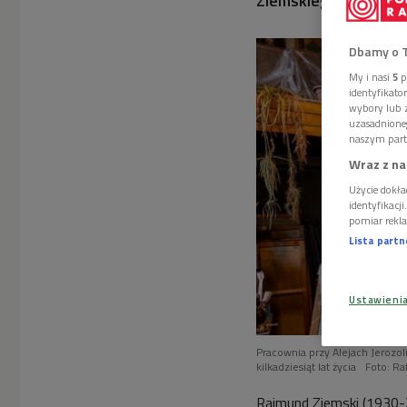
Ziemskiego, przez s
Dbamy o 
My i nasi
5
p
identyfikat
wybory lub z
uzasadnione
naszym part
Wraz z na
Użycie dokła
identyfikacj
pomiar rekla
Lista part
Ustawieni
Pracownia przy Alejach Jerozo
kilkadziesiąt lat życia
Foto: Ra
Rajmund Ziemski
(1930