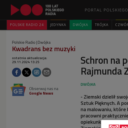
PORTAL POLSKIEGO
POLSKIE RADIO 24
JEDYNKA
DWÓJKA
TRÓJKA
CZWÓ
Polskie Radio
Dwójka
Kwadrans bez muzyki
Schron na p
ostatnia aktualizacja:
29.11.2024 13:25
Rajmunda Z
Obserwuj nas na
Google News
- Ziemski dzielił sw
Sztuk Pięknych. A p
na malowaniu, które b
pracowni praktycznie
opiekunka Historycz