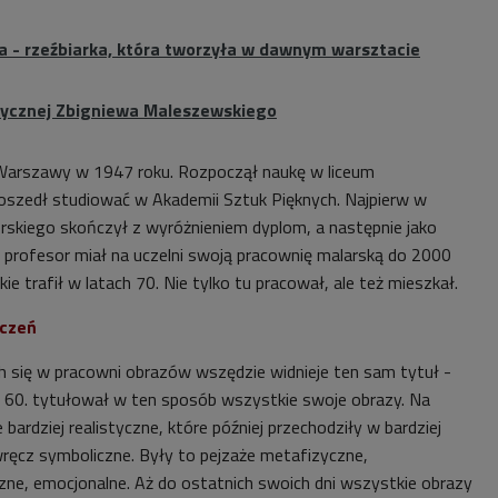
- rzeźbiarka, która tworzyła w dawnym warsztacie
tycznej Zbigniewa Maleszewskiego
 Warszawy w 1947 roku. Rozpoczął naukę w liceum
oszedł studiować w Akademii Sztuk Pięknych. Najpierw w
skiego skończył z wyróżnieniem dyplom, a następnie jako
j profesor miał na uczelni swoją pracownię malarską do 2000
kie trafił w latach 70. Nie tylko tu pracował, ale też mieszkał.
aczeń
h się w pracowni obrazów wszędzie widnieje ten sam tytuł -
at 60. tytułował w ten sposób wszystkie swoje obrazy. Na
bardziej realistyczne, które później przechodziły w bardziej
wręcz symboliczne. Były to pejzaże metafizyczne,
e, emocjonalne. Aż do ostatnich swoich dni wszystkie obrazy