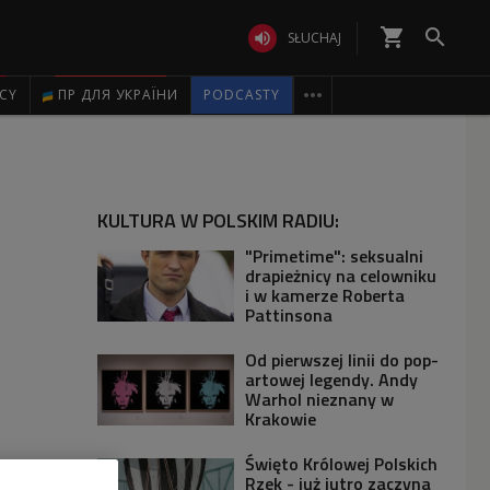
shopping_cart


SŁUCHAJ

ICY
ПР ДЛЯ УКРАЇНИ
PODCASTY
KULTURA W POLSKIM RADIU:
"Primetime": seksualni
drapieżnicy na celowniku
i w kamerze Roberta
Pattinsona
Od pierwszej linii do pop-
artowej legendy. Andy
Warhol nieznany w
Krakowie
Święto Królowej Polskich
Rzek - już jutro zaczyna