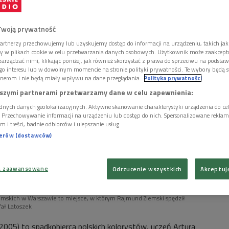
amego artystę nazywanej schronem.
Twoją prywatność
artnerzy przechowujemy lub uzyskujemy dostęp do informacji na urządzeniu, takich jak
ory w plikach cookie w celu przetwarzania danych osobowych. Użytkownik może zaakcep
arządzać nimi, klikając poniżej, jak również skorzystać z prawa do sprzeciwu na podsta
go interesu lub w dowolnym momencie na stronie polityki prywatności. Te wybory będą 
nerom i nie będą miały wpływu na dane przeglądania.
Polityka prywatności
szymi partnerami przetwarzamy dane w celu zapewnienia:
dnych danych geolokalizacyjnych. Aktywne skanowanie charakterystyki urządzenia do ce
i. Przechowywanie informacji na urządzeniu lub dostęp do nich. Spersonalizowane reklamy 
m i treści, badnie odbiorców i ulepszanie usług.
nerów (dostawców)
a zaawansowane
Odrzucenie wszystkich
Akceptuj
limskich w Warszawie to miejsce, w którym Rajmund Ziemski spędził
fał Latoszek
-2005)
to spadkobierca polskich kolorystów, uczeń Artura