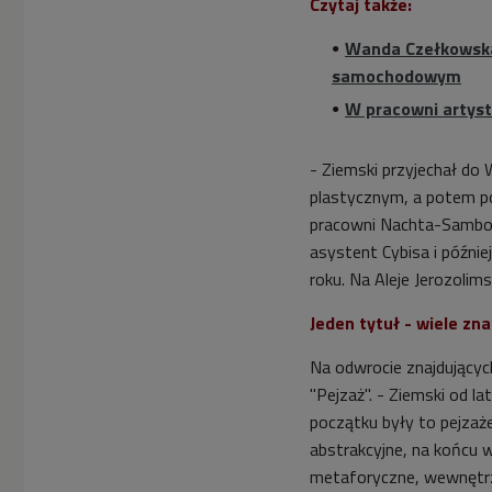
Czytaj także:
Wanda Czełkowska 
samochodowym
W pracowni artys
- Ziemski przyjechał do
plastycznym, a potem p
pracowni Nachta-Sambor
asystent Cybisa i późnie
roku. Na Aleje Jerozolims
Jeden tytuł - wiele zn
Na odwrocie znajdującyc
"Pejzaż". - Ziemski od l
początku były to pejzaże 
abstrakcyjne, na końcu 
metaforyczne, wewnętrzn