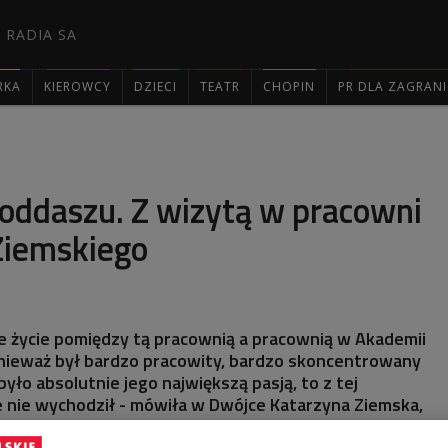
 RADIA SA
RKA
KIEROWCY
DZIECI
TEATR
CHOPIN
PR DLA ZAGRAN

oddaszu. Z wizytą w pracowni
iemskiego
oje życie pomiędzy tą pracownią a pracownią w Akademii
onieważ był bardzo pracowity, bardzo skoncentrowany
yło absolutnie jego największą pasją, to z tej
 nie wychodził - mówiła w Dwójce Katarzyna Ziemska,
nej Warszawskiej Pracowni Artystycznej Rajmunda