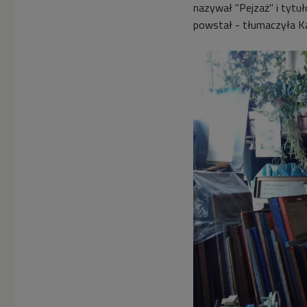
nazywał "Pejzaż" i tytu
powstał - tłumaczyła K