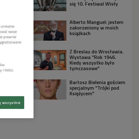
się 10. Festiwal Wisły
Alberto Manguel: jestem
 unikalne
zakorzeniony w moich
tować swoje
książkach
wie prawnie
sygnalizowane
Z Breslau do Wrocławia.
Wystawa "Rok 1946.
Kiedy wszystko było
lów
tymczasowe"
i treści,
Bartosz Bielenia gościem
specjalnym "Trójki pod
Księżycem"
ę wszystkie