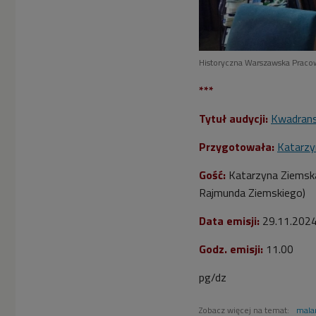
Historyczna Warszawska Praco
***
Tytuł audycji:
Kwadrans
Przygotowała:
Katarzy
Gość:
Katarzyna Ziemska
Rajmunda Ziemskiego
)
Data emisji:
29.11.202
Godz. emisji:
11.00
pg/dz
Zobacz więcej na temat:
mala