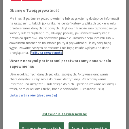
Wiesław Ochman świętuje w tym roku 85 urodziny
Foto: EN/PIOTR
Dbamy o Twoją prywatność
FOTEK/REPORTER
My i nasi
5
partnerzy przechowujemy lub uzyskujemy dostęp do informacji
Zima stulecia we Wrocławiu
na urządzeniu, takich jak unikalne identyfikatory w plikach cookie w celu
przetwarzania danych osobowych. Użytkownik może zaakceptować swoje
Wiesław Ochman
mówił o początkach swojej kariery. - Mój
wybory lub zarządzać nimi, klikając poniżej, jak również skorzystać z
prawa do sprzeciwu na podstawie prawnie uzasadnionego interesu lub w
pierwszy gościnny występ miał miejsce w "Strasznym
dowolnym momencie na stronie polityki prywatności. Te wybory będą
dworze" w Operze Wrocławskiej. To była zima stulecia, ale
sygnalizowane naszym partnerom i nie będą miały wpływu na dane
przeglądania.
Polityka prywatności
wszystko poszło dobrze. Potem śpiewałem "Traviatę" na
Wraz z naszymi partnerami przetwarzamy dane w celu
całym świecie, ale w Warszawie śpiewała Zofia Rudnicka, o
zapewnienia:
której niewielu pamięta. To była żona Henryka Debicha,
Użycie dokładnych danych geolokalizacyjnych. Aktywne skanowanie
wspaniały sopran koloraturowy, niestety po chorobie odeszła
charakterystyki urządzenia do celów identyfikacji. Przechowywanie
dosyć wcześnie. Po tym występie zaproponowano mi
informacji na urządzeniu lub dostęp do nich. Spersonalizowane reklamy i
treści, pomiar reklam i treści, badnie odbiorców i ulepszanie usług.
"Straszny dwór", to była reżyseria Aleksandra
Lista partnerów (dostawców)
Bardiniego,
Bernard Ładysz śpiewał rolę Zbigniewa i już
wówczas był legendą
- wspominał tenor na antenie Dwójki.
Ustawienia zaawansowane
Benio, nie Bernard i poczucie humoru Pendereckiego
Dodał, że już od tego momentu zostali przyjaciółmi, spotykali
Odrzucenie wszystkich
Akceptuję wszystkie