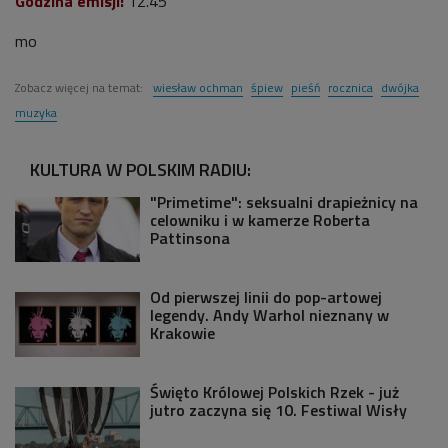
Godzina emisji:
12.45
mo
Zobacz więcej na temat:
wiesław ochman
śpiew
pieśń
rocznica
dwójka
muzyka
KULTURA W POLSKIM RADIU:
"Primetime": seksualni drapieżnicy na
celowniku i w kamerze Roberta
Pattinsona
Od pierwszej linii do pop-artowej
legendy. Andy Warhol nieznany w
Krakowie
Święto Królowej Polskich Rzek - już
jutro zaczyna się 10. Festiwal Wisły