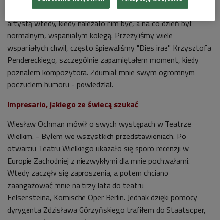
się całymi rodzinami. - Benio był uroczym człowiekiem, był
artystą wtedy, kiedy należało nim być, a na co dzień był
normalnym, wspaniałym kolegą. Przeżyliśmy wiele
wspaniałych chwil, często śpiewaliśmy "Dies irae" Krzysztofa
Pendereckiego, szczególnie zapamiętałem moment, kiedy
poznałem kompozytora. Zdumiał mnie swym ogromnym
poczuciem humoru - powiedział.
Impresario, jakiego ze świecą szukać
Wiesław Ochman mówił o swych występach w Teatrze
Wielkim. - Byłem we wszystkich przedstawieniach. Po
otwarciu Teatru Wielkiego ukazało się sporo recenzji w
Europie Zachodniej z niezwykłymi dla mnie pochwałami.
Wtedy zaczęły się zaproszenia, a potem chciano
zaangażować mnie na trzy lata do teatru
Felsensteina, Komische Oper Berlin. Jednak dzięki pomocy
dyrygenta Zdzisława Górzyńskiego trafiłem do Staatsoper,