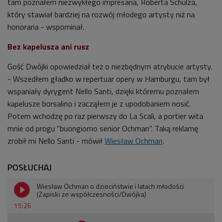
tam poznałem niezwykłego impresaria, Roberta Schulza,
który stawiał bardziej na rozwój młodego artysty niż na
honoraria - wspominał.
Bez kapelusza ani rusz
Gość Dwójki opowiedział też o niezbędnym atrybucie artysty.
- Wszedłem gładko w repertuar opery w Hamburgu, tam był
wspaniały dyrygent Nello Santi, dzięki któremu poznałem
kapelusze borsalino i zacząłem je z upodobaniem nosić.
Potem wchodzę po raz pierwszy do La Scali, a portier wita
mnie od progu "buongiorno senior Ochman". Taką reklamę
zrobił mi Nello Santi - mówił
Wiesław Ochman
.
POSŁUCHAJ
Wiesław Ochman o dzieciństwie i latach młodości
(Zapiski ze współczesności/Dwójka)
15:26