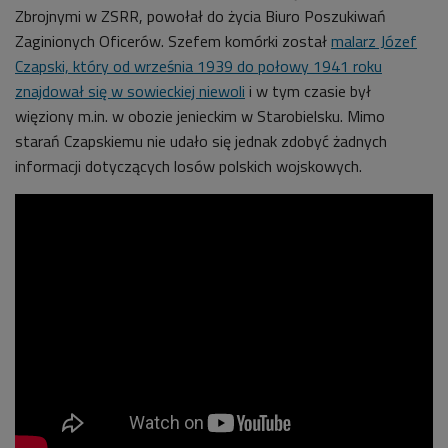
Zbrojnymi w ZSRR, powołał do życia Biuro Poszukiwań
Zaginionych Oficerów. Szefem komórki został
malarz Józef
Czapski, który od września 1939 do połowy 1941 roku
znajdował się w sowieckiej niewoli
i w tym czasie był
więziony m.in. w obozie jenieckim w Starobielsku. Mimo
starań Czapskiemu nie udało się jednak zdobyć żadnych
informacji dotyczących losów polskich wojskowych.