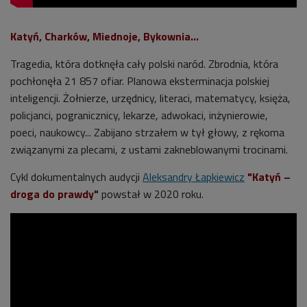
Katyń, Charków, Miednoje, Bykownia...
Tragedia, która dotknęła cały polski naród. Zbrodnia, która
pochłonęła 21 857 ofiar. Planowa eksterminacja polskiej
inteligencji. Żołnierze, urzędnicy, literaci, matematycy, księża,
policjanci, pogranicznicy, lekarze, adwokaci, inżynierowie,
poeci, naukowcy... Zabijano strzałem w tył głowy, z rękoma
związanymi za plecami, z ustami zakneblowanymi trocinami.
Cykl dokumentalnych audycji
Aleksandry Łapkiewicz
"Katyń –
droga do prawdy"
powstał w 2020 roku.