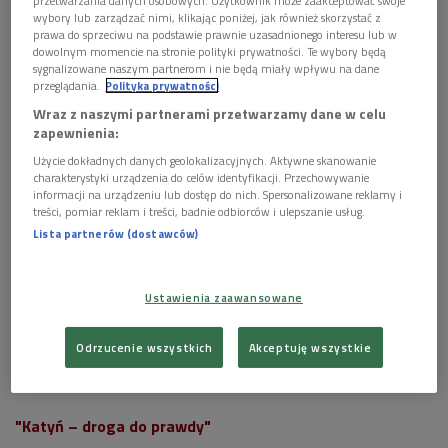
przetwarzania danych osobowych. Użytkownik może zaakceptować swoje
wybory lub zarządzać nimi, klikając poniżej, jak również skorzystać z
prawa do sprzeciwu na podstawie prawnie uzasadnionego interesu lub w
dowolnym momencie na stronie polityki prywatności. Te wybory będą
sygnalizowane naszym partnerom i nie będą miały wpływu na dane
przeglądania.
Polityka prywatności
Wraz z naszymi partnerami przetwarzamy dane w celu
zapewnienia:
Użycie dokładnych danych geolokalizacyjnych. Aktywne skanowanie
charakterystyki urządzenia do celów identyfikacji. Przechowywanie
informacji na urządzeniu lub dostęp do nich. Spersonalizowane reklamy i
treści, pomiar reklam i treści, badnie odbiorców i ulepszanie usług.
Czytaj także:
Lista partnerów (dostawców)
Naukowcy, lekarze, sportowcy, literaci. Ofiary
zbrodni katyńskiej
Ustawienia zaawansowane
Mord, kłamstwo i walka o prawdę. Kalendarium
Odrzucenie wszystkich
Akceptuję wszystkie
zbrodni katyńskiej
"Katyń – droga do prawdy"