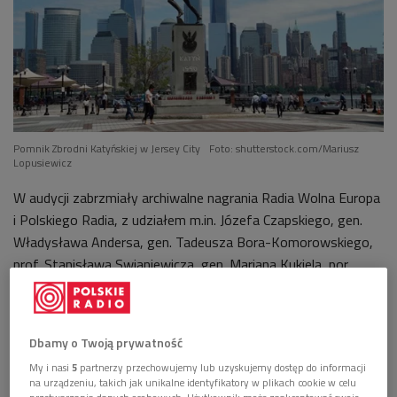
Pomnik Zbrodni Katyńskiej w Jersey City
Foto: shutterstock.com/Mariusz
Lopusiewicz
W audycji zabrzmiały archiwalne nagrania Radia Wolna Europa
i Polskiego Radia, z udziałem
m.in.
Józefa Czapskiego, gen.
Władysława Andersa, gen. Tadeusza Bora-Komorowskiego,
prof. Stanisława Swianiewicza, gen. Mariana Kukiela, por.
Władysława Cichego, a także pisarzy Włodzimierza
Odojewskiego i Marka Nowakowskiego.
Dbamy o Twoją prywatność
My i nasi
5
partnerzy przechowujemy lub uzyskujemy dostęp do informacji
na urządzeniu, takich jak unikalne identyfikatory w plikach cookie w celu