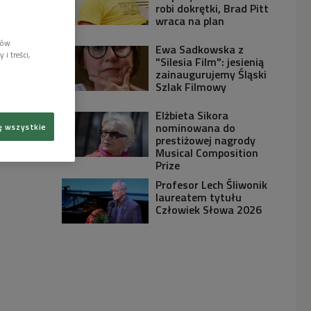
robi dokrętki, Brad Pitt
wraca na plan
lów
Ewa Sadkowska z
i treści,
"Silesia Film": jesienią
zainaugurujemy Śląski
Szlak Filmowy
Elżbieta Sikora
nominowana do
ę wszystkie
prestiżowej nagrody
Musical Composition
Prize
Profesor Lech Śliwonik
laureatem tytułu
Człowiek Słowa 2026