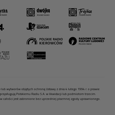
ów lub wytworów objętych ochroną Ustawy z dnia 4 lutego 1994 r. o prawie
zysługują Polskiemu Radiu S.A. w likwidacji lub podmiotom trzecim.
 w całości jest zabronione bez uprzedniej pisemnej zgody uprawnionego.