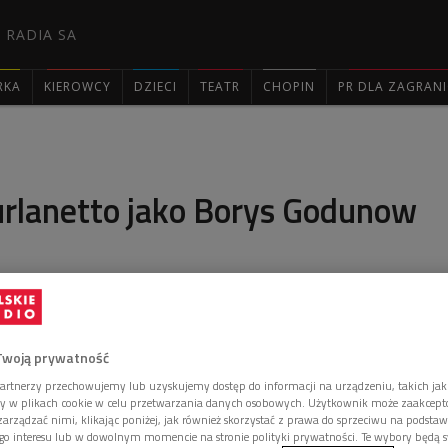
 RADIA SA
RKA
KIEROWCY
DZIECI
TEATR
CHOPIN
PR DLA ZAGRAN

urlanetto jako Borys Godunow
ależy do czołowych współczesnych odtwórców
puszkinowskiej operze Modesta Musorgskiego. W
wójce usłyszymy Furlanetta w przedstawieniu z
Twoją prywatność
artnerzy przechowujemy lub uzyskujemy dostęp do informacji na urządzeniu, takich jak
ory w plikach cookie w celu przetwarzania danych osobowych. Użytkownik może zaakcep
arządzać nimi, klikając poniżej, jak również skorzystać z prawa do sprzeciwu na podsta
go interesu lub w dowolnym momencie na stronie polityki prywatności. Te wybory będą 