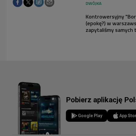
Kontrowersyjny "Bor
(epokę?) w warszaws
zapytaliśmy samych 
Pobierz aplikację Po
Google Play
App Sto