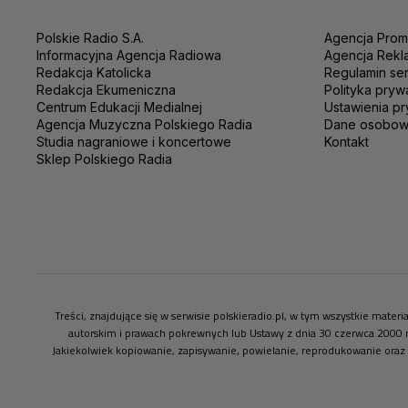
Polskie Radio S.A.
Agencja Prom
Informacyjna Agencja Radiowa
Agencja Rekl
Redakcja Katolicka
Regulamin se
Redakcja Ekumeniczna
Polityka pryw
Centrum Edukacji Medialnej
Ustawienia pr
Agencja Muzyczna Polskiego Radia
Dane osobo
Studia nagraniowe i koncertowe
Kontakt
Sklep Polskiego Radia
Treści, znajdujące się w serwisie polskieradio.pl, w tym wszystkie mate
autorskim i prawach pokrewnych lub Ustawy z dnia 30 czerwca 2000 
Jakiekolwiek kopiowanie, zapisywanie, powielanie, reprodukowanie oraz