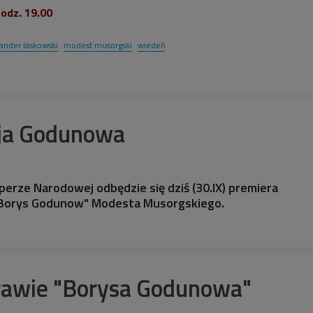
godz. 19.00
ander laskowski
modest musorgski
wiedeń
ja Godunowa
erze Narodowej odbędzie się dziś (30.IX) premiera
"Borys Godunow" Modesta Musorgskiego.
rawie "Borysa Godunowa"