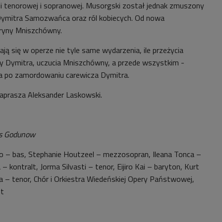
i tenorowej i sopranowej. Musorgski został jednak zmuszony
Dymitra Samozwańca oraz ról kobiecych. Od nowa
ryny Mniszchówny.
ą się w operze nie tyle same wydarzenia, ile przeżycia
y Dymitra, uczucia Mniszchówny, a przede wszystkim -
a po zamordowaniu carewicza Dymitra.
aprasza Aleksander Laskowski.
s Godunow
to – bas, Stephanie Houtzeel – mezzosopran, Ileana Tonca –
 kontralt, Jorma Silvasti – tenor, Eijiro Kai – baryton, Kurt
a – tenor, Chór i Orkiestra Wiedeńskiej Opery Państwowej,
nt