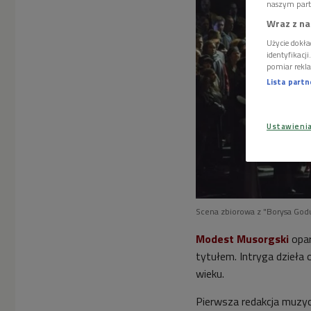
naszym part
Wraz z na
Użycie dokła
identyfikacj
pomiar rekla
Lista part
Ustawieni
Scena zbiorowa z "Borysa God
Modest Musorgski
opar
tytułem. Intryga dzieła 
wieku.
Pierwsza redakcja muzyc