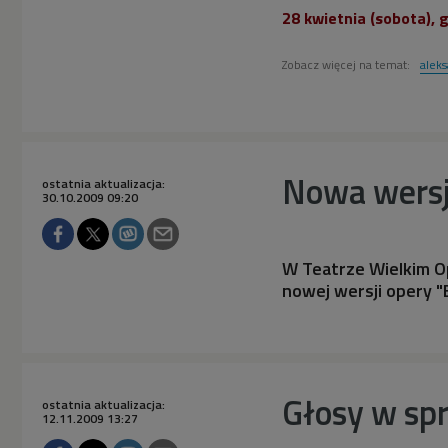
28 kwietnia (sobota), 
Zobacz więcej na temat:
aleks
Nowa wers
ostatnia aktualizacja:
30.10.2009 09:20
W Teatrze Wielkim Op
nowej wersji opery 
Głosy w sp
ostatnia aktualizacja:
12.11.2009 13:27