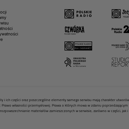
ocji
amy
rwisu
atności
ywatności
we
riały i ich części oraz poszczególne elementy samego serwisu mają charakter utwor
r. Prawo własności przemysłowej. Prawa o których mowa w zdaniu poprzedzającym pr
 rozpowszechnianie materiałów zamieszczonych w serwisie, zarówno w części, jak i