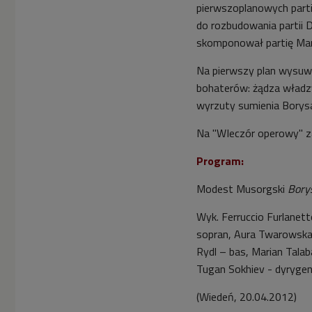
pierwszoplanowych parti
do rozbudowania partii 
skomponował partię Ma
Na pierwszy plan wysuwaj
bohaterów: żądza władz
wyrzuty sumienia Borys
Na "WIeczór operowy" z
Program:
Modest Musorgski
Bory
Wyk. Ferruccio Furlanet
sopran, Aura Twarowska –
Rydl – bas, Marian Talab
Tugan Sokhiev - dyryge
(Wiedeń, 20.04.2012)