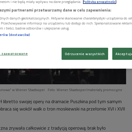
nerom i nie będą miały wpływu na dane przeglądania.
Polityka prywatności
szymi partnerami przetwarzamy dane w celu zapewnienia:
dnych danych geolokalizacyjnych. Aktywne skanowanie charakterystyki urządzenia do ce
i. Przechowywanie informacji na urządzeniu lub dostęp do nich. Spersonalizowane reklamy 
m i treści, badnie odbiorców i ulepszanie usług.
nerów (dostawców)
a zaawansowane
Odrzucenie wszystkich
Akceptuj
unowa" w Wiener Staatsoper
Foto: Wiener Staatsoper/materiały promocyjne
ł libretto swojej opery na dramacie Puszkina pod tym samym
obraca się wokół walk o tron moskiewski na przełomie XVI i XVII
zna zrywała całkowicie z tradycją operową: brak było