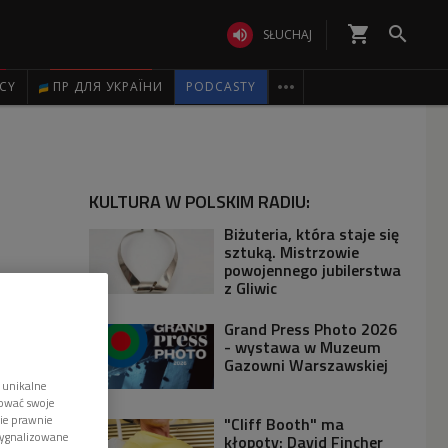
shopping_cart


SŁUCHAJ

ICY
ПР ДЛЯ УКРАЇНИ
PODCASTY
KULTURA W POLSKIM RADIU:
Biżuteria, która staje się
sztuką. Mistrzowie
powojennego jubilerstwa
z Gliwic
Grand Press Photo 2026
- wystawa w Muzeum
Gazowni Warszawskiej
 unikalne
tować swoje
wie prawnie
"Cliff Booth" ma
sygnalizowane
kłopoty: David Fincher