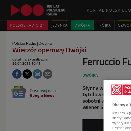
PORTAL POLSKIEGO
POLSKIE RADIO 24
JEDYNKA
DWÓJKA
TRÓJKA
CZWÓ
Polskie Radio
Dwójka
Wieczór operowy Dwójki
Ferruccio F
ostatnia aktualizacja:
28.04.2012 10:41
Słynny włoski bas n
Obserwuj nas na
tytułowej partii w 
Google News
sobotni wieczór w D
Dbamy o 
Wiener Staatsoper.
My i nasi
5
p
identyfikat
wybory lub z
uzasadnione