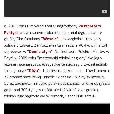
W 2004 roku filmowiec został nagrodzony
Paszportem
Polityki
; w tym samym roku premierę miał jego pierwszy
głośny film fabularny
"Wesele"
,
bezwzględnie ukazujący
polskie przywary. Z mrocznymi tajemnicami PGR-ów mierzył
się reżyser w
"Domie złym"
. Na festiwalu Polskich Filmów w
Gdyni w 2009 roku Smarzowski zdobył nagrody jako jego
reżyser i scenarzysta. Wszystkie te sukcesy przyćmił jednak
kolejny obraz
"Róża"
, też niestroniący od tematów trudnych,
jak dramat mazurskiej ludności w czasie II wojny światowej.
Obraz zachwycił nie tylko polską publiczność (w kinie obejrzało
go ponad 300 tysięcy osób), ale też widzów za granicą,
zdobywając nagrody we Włoszech, Estonii i Australii.