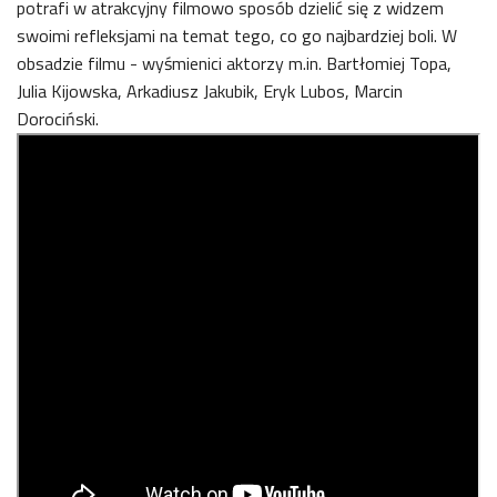
potrafi w atrakcyjny filmowo sposób dzielić się z widzem
swoimi refleksjami na temat tego, co go najbardziej boli. W
obsadzie filmu - wyśmienici aktorzy m.in. Bartłomiej Topa,
Julia Kijowska, Arkadiusz Jakubik, Eryk Lubos, Marcin
Dorociński.