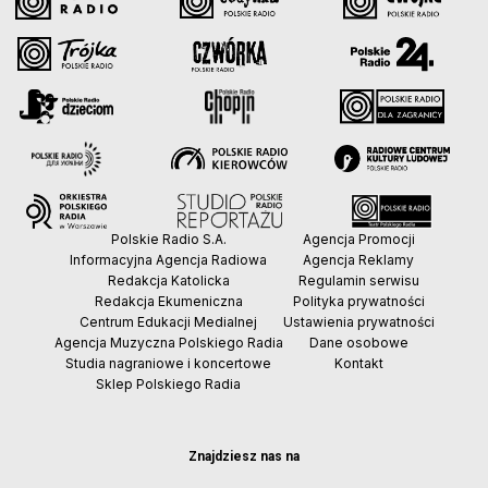
Polskie Radio S.A.
Agencja Promocji
Informacyjna Agencja Radiowa
Agencja Reklamy
Redakcja Katolicka
Regulamin serwisu
Redakcja Ekumeniczna
Polityka prywatności
Centrum Edukacji Medialnej
Ustawienia prywatności
Agencja Muzyczna Polskiego Radia
Dane osobowe
Studia nagraniowe i koncertowe
Kontakt
Sklep Polskiego Radia
Znajdziesz nas na