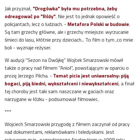
Jak przyznał,
"Drogówka" była mu potrzebna, żeby
odreagować po "Róży"
. Nie jest to jednak opowieść o
policjantach, lecz o ludziach. -
Metafora Polski w budowie
.
Są tam grzechy główne, ale i grzechy mniejsze: wyrzucanie
śmieci do lasu, kłótnie przy dzieciach... To film o tym ,co mnie
boli - wyznaje reżyser.
W audycji "Sezon na Dwójkę" Wojtek Smarzowski mówił
także o pracy nad filmem "Anioł", powstającym w oparciu o
prozę Jerzego Pilcha. -
Temat picia jest uniwersalny: piją
bogaci, piją biedni, wykształceni i niewykształceni
, a finał
tej choroby jest taki sam: naszczane w gaciach oraz
narzygane w łóżku - podsumował filmowiec.
***
Wojciech Smarzowski przygodę z filmem zaczynał od pracy
nad dokumentami, reklamówkami i teledyskami. Jest
reżyserem m.in., nagrodzonego Fryderykiem w 1998 roku,