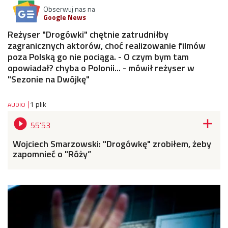
Obserwuj nas na
Google News
Reżyser "Drogówki" chętnie zatrudniłby
zagranicznych aktorów, choć realizowanie filmów
poza Polską go nie pociąga. - O czym bym tam
opowiadał? chyba o Polonii... - mówił reżyser w
"Sezonie na Dwójkę"
1 plik
AUDIO


55'53
Wojciech Smarzowski: "Drogówkę" zrobiłem, żeby
zapomnieć o "Róży”